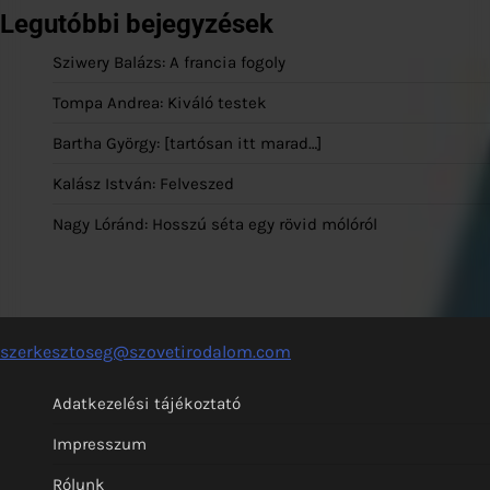
Legutóbbi bejegyzések
Sziwery Balázs: A francia fogoly
Tompa Andrea: Kiváló testek
Bartha György: [tartósan itt marad…]
Kalász István: Felveszed
Nagy Lóránd: Hosszú séta egy rövid mólóról
szerkesztoseg@szovetirodalom.com
Adatkezelési tájékoztató
Impresszum
Rólunk