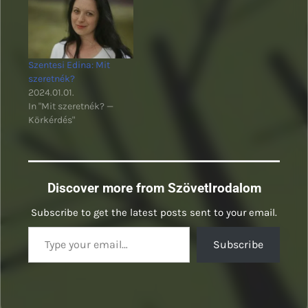
húgodnak. És nézz meg
bennünket, mi ugyan
mire mentünk a nagy
szánalmunkkal. Te már
kiskorodban…
Szentesi Edina: Mit
szeretnék?
2024.01.01.
In "Mit szeretnék? —
Körkérdés"
Discover more from SzövetIrodalom
Subscribe to get the latest posts sent to your email.
Type your email…
Subscribe