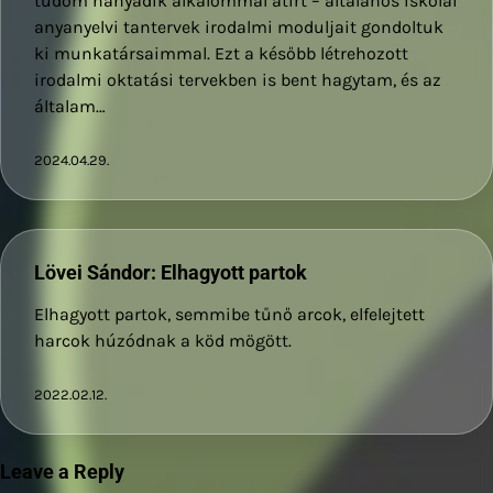
tudom hányadik alkalommal átírt – általános iskolai
anyanyelvi tantervek irodalmi moduljait gondoltuk
ki munkatársaimmal. Ezt a később létrehozott
irodalmi oktatási tervekben is bent hagytam, és az
általam…
2024.04.29.
Lövei Sándor: Elhagyott partok
Elhagyott partok, semmibe tűnő arcok, elfelejtett
harcok húzódnak a köd mögött.
2022.02.12.
Leave a Reply