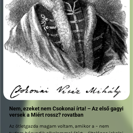
Nem, ezeket nem Csokonai írta! – Az első gagyi
versek a Miért rossz? rovatban
Az ötletgazda magam voltam, amikor a – nem