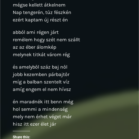
mégse kellett átkelnem
Nap tengerén, tűz fészkén
ezért kaptam új részt én
abból ami régen járt
remélem hogy szét nem szállt
az az éber álomkép
melynek titkát várom rég
és amelyből száz baj nől
jobb kezemben párbajtőr
míg a balban szentelt víz
amíg engem el nem hívsz
én maradnék itt benn még
hol semmi a mindenség
mely nem érhet véget már
hisz itt ezer élet jár
Share this: