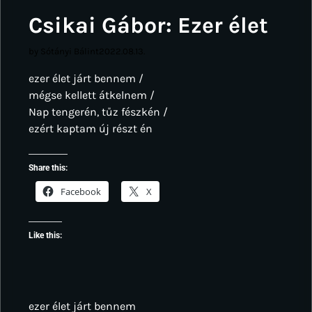
Csikai Gábor: Ezer élet
by Sótányi Bálint
2022.08.13.
ezer élet járt bennem /
mégse kellett átkelnem /
Nap tengerén, tűz fészkén /
ezért kaptam új részt én
Share this:
Facebook
X
Like this:
ezer élet járt bennem