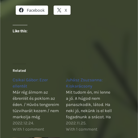
Facebook
X
Like this:
Related
Csikai Gábor: Ezer
Juhász Zsuzsanna:
ellentét
Kiskarácsony
Már rég álmom az
Mit tudom én, mi lenne
ébrenlét és poklom az
a jó. A húgod nem
éden. / Hűvös tengereim
panaszkodik, látod. Ha
tűzviharát kezem / nem
neki jó, nekünk is el kell
markolja még
fogadnunk a srácot. Ha
2022.12.24.
meg nem érez, nem
2022.11.25.
With 1 comment
érez. Annyit meg csak
With 1 comment
érez, amennyi elég a