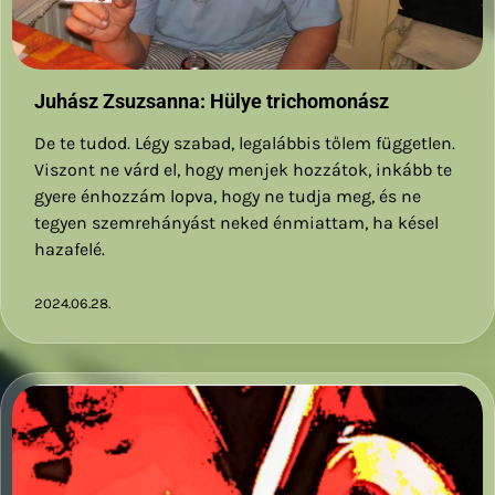
Juhász Zsuzsanna: Hülye trichomonász
De te tudod. Légy szabad, legalábbis tőlem független.
Viszont ne várd el, hogy menjek hozzátok, inkább te
gyere énhozzám lopva, hogy ne tudja meg, és ne
tegyen szemrehányást neked énmiattam, ha késel
hazafelé.
2024.06.28.