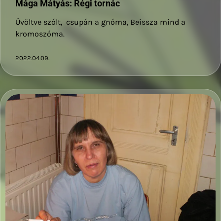
Mága Mátyás: Régi tornác
Üvöltve szólt, csupán a gnóma, Beissza mind a
kromoszóma.
2022.04.09.