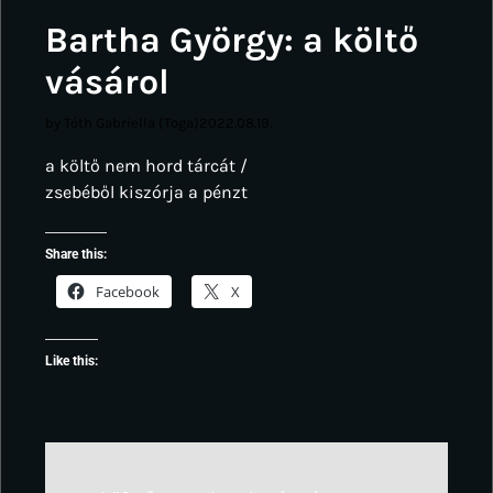
Bartha György: a költő
vásárol
by Tóth Gabriella (Toga)
2022.08.19.
a költő nem hord tárcát /
zsebéből kiszórja a pénzt
Share this:
Facebook
X
Like this: