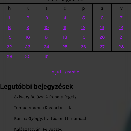
h
K
s
c
p
s
v
1
2
3
4
5
6
7
8
9
10
11
12
13
14
15
16
17
18
19
20
21
22
23
24
25
26
27
28
29
30
31
« júl
szept »
Legutóbbi bejegyzések
Sziwery Balázs: A francia fogoly
Tompa Andrea: Kiváló testek
Bartha György: [tartósan itt marad…]
Kalász István: Felveszed