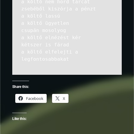
a költő nem hord tárcát
zsebéből kiszórja a pénzt
a költő lassú
a költő ügyetlen
csupán mosolyog
a költő elnézést kér
kétszer is fárad
a költő elfelejti a
legfontosabbakat
Share this:
Facebook
X
Like this: