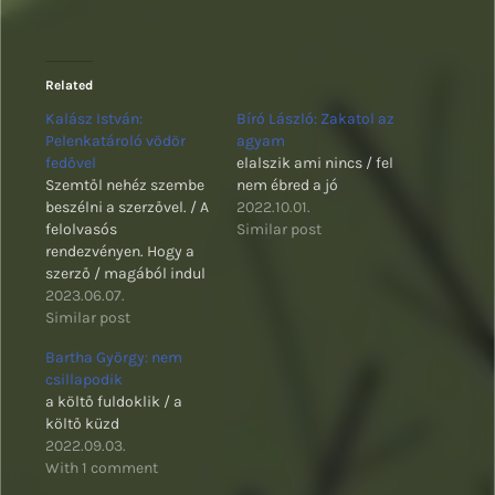
Related
Kalász István:
Bíró László: Zakatol az
Pelenkatároló vödör
agyam
fedővel
elalszik ami nincs / fel
Szemtől nehéz szembe
nem ébred a jó
beszélni a szerzővel. / A
2022.10.01.
felolvasós
Similar post
rendezvényen. Hogy a
szerző / magából indul
de nem magát… írja ki.
2023.06.07.
Similar post
Bartha György: nem
csillapodik
a költő fuldoklik / a
költő küzd
2022.09.03.
With 1 comment