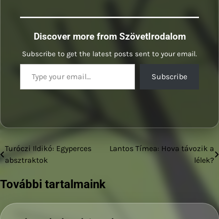
Discover more from SzövetIrodalom
Subscribe to get the latest posts sent to your email.
Type your email…
Subscribe
Turóczi Ildikó: Egyperces
Lantos Tímea: Hova távozik a
Bejegyzés
absztraktok
lélek?
navigáció
További tartalmaink