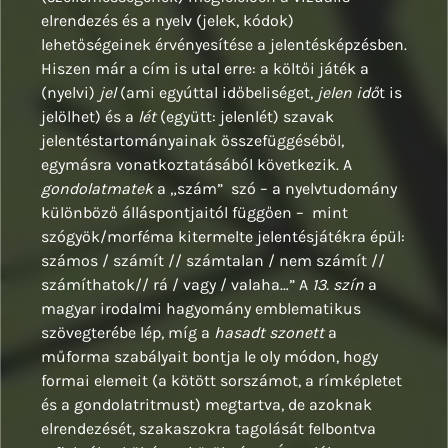
elrendezés és a nyelv (jelek, kódok)
lehetőségeinek érvényesítése a jelentésképzésben.
Hiszen már a cím is utal erre: a költői játék a
(nyelvi)
jel
(ami egyúttal időbeliséget,
jelen idő
t is
jelölhet) és a
lét
(együtt: jelenlét) szavak
jelentéstartományainak összefüggéséből,
egymásra vonatkoztatásából következik. A
gondolatmatek
a „szám” szó – a nyelvtudomány
különböző álláspontjaitól függően – mint
szógyök/morféma kitermelte jelentésjátékra épül:
számos / számít // számtalan / nem számít //
számíthatok// rá / vagy / valaha…” A
13. szín
a
magyar irodalmi hagyomány emblematikus
szövegterébe lép, míg a
hasadt szonett
a
műforma szabályait bontja le oly módon, hogy
formai elemeit (a kötött sorszámot, a rímképletet
és a gondolatritmust) megtartva, de azoknak
elrendezését, szakaszokra tagolását felbontva