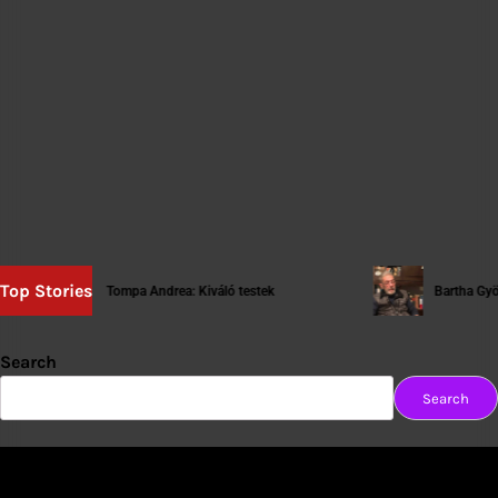
Top Stories
Tompa Andrea: Kiváló testek
Bartha György: [tart
Search
Search