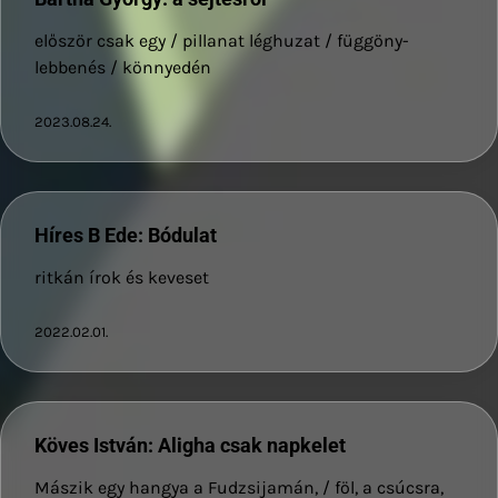
először csak egy / pillanat léghuzat / függöny-
lebbenés / könnyedén
2023.08.24.
Híres B Ede: Bódulat
ritkán írok és keveset
2022.02.01.
Köves István: Aligha csak napkelet
Mászik egy hangya a Fudzsijamán, / föl, a csúcsra,