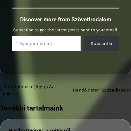
Discover more from SzövetIrodalom
Subscribe to get the latest posts sent to your email.
Type your email…
Subscribe
Tóth Gabriella (Toga): Az
Bejegyzés
Handó Péter: Szabadlesen
kellene
navigáció
További tartalmaink
Bartha György: a sejtésről