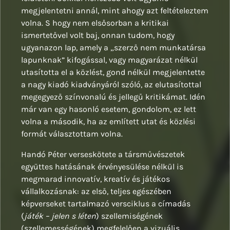
megjelentetni annál, mint ahogy azt feltételeztem
volna. S hogy nem elsősorban a kritikai
ismertetővel volt baj, onnan tudom, hogy
ugyanazon lap, amely a „szerző nem munkatársa
lapunknak” kifogással, vagy magyarázat nélkül
utasította el a közlést, gond nélkül megjelentette
a nagy kiadó kiadványáról szóló, az elutasítottal
megegyező színvonalú és jellegű kritikámat. Idén
már van egy hasonló esetem, gondolom, ez lett
volna a második, ha az említett utat és közlési
formát választottam volna.
Handó Péter verseskötete a társművészetek
együttes hatásának érvényesülése nélkül is
megmarad innovatív, kreatív és játékos
vállalkozásnak: az első, teljes egészében
képverseket tartalmazó versciklus a címadás
(
játék – jelen s léten
) szellemiségének
(szellemességének) megfelelően a vizuális