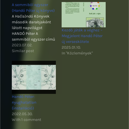
A semmiből egyszer
(Handó Péter új könyve)
A Ha(la)ndó Könyvek
második darabjaként
látott napvilágot
Kezdő játék a véghez –
HANDÓ Péter A
Megjelent Handó Péter
semmiből egyszer című
új verseskötete
novelláskötete.
2023.07.02.
2025.01.10.
Similar post
In "Közlemények"
Handó Péter:
nyughatatlan
(installáció)
2022.05.30.
With 1 comment