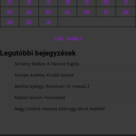
15
16
17
18
19
20
21
22
23
24
25
26
27
28
29
30
31
« júl
szept »
Legutóbbi bejegyzések
Sziwery Balázs: A francia fogoly
Tompa Andrea: Kiváló testek
Bartha György: [tartósan itt marad…]
Kalász István: Felveszed
Nagy Lóránd: Hosszú séta egy rövid mólóról