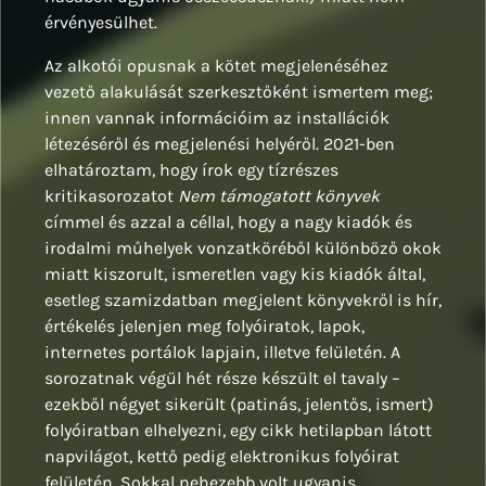
érvényesülhet.
Az alkotói opusnak a kötet megjelenéséhez
vezető alakulását szerkesztőként ismertem meg;
innen vannak információim az installációk
létezéséről és megjelenési helyéről. 2021-ben
elhatároztam, hogy írok egy tízrészes
kritikasorozatot
Nem támogatott könyvek
címmel és azzal a céllal, hogy a nagy kiadók és
irodalmi műhelyek vonzatköréből különböző okok
miatt kiszorult, ismeretlen vagy kis kiadók által,
esetleg szamizdatban megjelent könyvekről is hír,
értékelés jelenjen meg folyóiratok, lapok,
internetes portálok lapjain, illetve felületén. A
sorozatnak végül hét része készült el tavaly –
ezekből négyet sikerült (patinás, jelentős, ismert)
folyóiratban elhelyezni, egy cikk hetilapban látott
napvilágot, kettő pedig elektronikus folyóirat
felületén. Sokkal nehezebb volt ugyanis