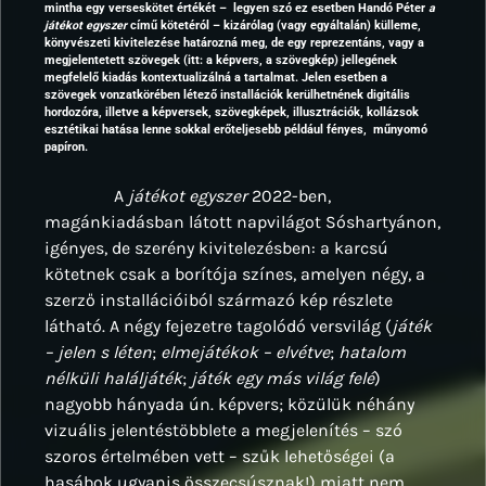
mintha egy verseskötet értékét – legyen szó ez esetben Handó Péter
a
játékot egyszer
című kötetéról – kizárólag (vagy egyáltalán) külleme,
könyvészeti kivitelezése határozná meg, de egy reprezentáns, vagy a
megjelentetett szövegek (itt: a képvers, a szövegkép) jellegének
megfelelő kiadás kontextualizálná a tartalmat. Jelen esetben a
szövegek vonzatkörében létező installációk kerülhetnének digitális
hordozóra, illetve a képversek, szövegképek, illusztrációk, kollázsok
esztétikai hatása lenne sokkal erőteljesebb például fényes, műnyomó
papíron.
A
játékot egyszer
2022-ben,
magánkiadásban látott napvilágot Sóshartyánon,
igényes, de szerény kivitelezésben: a karcsú
kötetnek csak a borítója színes, amelyen négy, a
szerző installációiból származó kép részlete
látható. A négy fejezetre tagolódó versvilág (
játék
– jelen s léten
;
elmejátékok – elvétve
;
hatalom
nélküli haláljáték
;
játék egy más világ felé
)
nagyobb hányada ún. képvers; közülük néhány
vizuális jelentéstöbblete a megjelenítés – szó
szoros értelmében vett – szűk lehetőségei (a
hasábok ugyanis összecsúsznak!) miatt nem