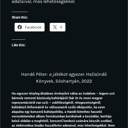
adataival, más lehetőségekkel.
Share this:
Facebook
X
Like this:
Handó Péter:
a játékot egyszer.
Ha(la)ndó
Könyvek, Sóshartyán, 2022
Ha egyszer tényleg általános érvényűvé válna az irodalom – legyen szó
bármely nemzeti közösség kultúrájáról (bár itt és most magyar
reprezentációról van szó) – sokféleségéről, rétegezettségéről,
különböző létformáiról és változatairól szóló elképzelés, ha ezen
alapulna egy korszerű kultúrpolitika, a Handó-kötethez hasonló
versesköteteket album formátumban kerülnének a kezünkbe, borítója
belső oldalán a megfelelő, korszerű hordozó számára készült zsebbel,
az elektronikus kiadás hozzáférési adataival, más lehetőségekkel. Nem