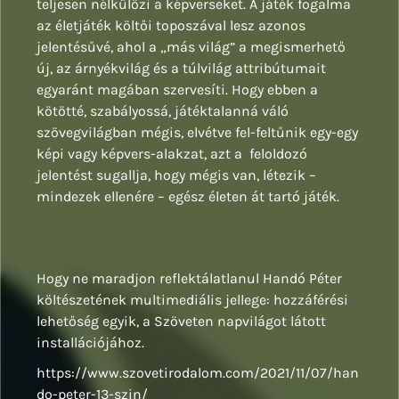
teljesen nélkülözi a képverseket. A játék fogalma
az életjáték költői toposzával lesz azonos
jelentésűvé, ahol a „más világ” a megismerhető
új, az árnyékvilág és a túlvilág attribútumait
egyaránt magában szervesíti. Hogy ebben a
kötötté, szabályossá, játéktalanná váló
szövegvilágban mégis, elvétve fel-feltűnik egy-egy
képi vagy képvers-alakzat, azt a feloldozó
jelentést sugallja, hogy mégis van, létezik –
mindezek ellenére – egész életen át tartó játék.
Hogy ne maradjon reflektálatlanul Handó Péter
költészetének multimediális jellege: hozzáférési
lehetőség egyik, a Szöveten napvilágot látott
installációjához.
https://www.szovetirodalom.com/2021/11/07/han
do-peter-13-szin/