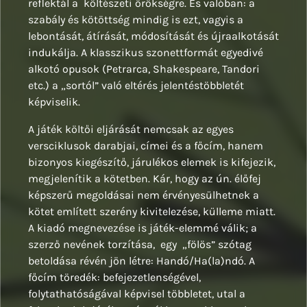
reflektál a költészeti örökségre. És valóban: a
szabály és kötöttség mindig is ezt, vagyis a
lebontását, átírását, módosítását és újraalkotását
indukálja. A klasszikus szonettformát egyedivé
alkotó opusok (Petrarca, Shakespeare, Tandori
etc.) a „sortól” való eltérés jelentéstöbbletét
képviselik.
A játék költői eljárását nemcsak az egyes
versciklusok darabjai, címei és a főcím, hanem
bizonyos kiegészítő, járulékos elemek is kifejezik,
megjelenítik a kötetben. Kár, hogy az ún. élőfej
képszerű megoldásai nem érvényesülhetnek a
kötet említett szerény kivitelezése, külleme miatt.
A kiadó megnevezése is játék-elemmé válik; a
szerző nevének torzítása, egy „fölös” szótag
betoldása révén jön létre: Handó/Ha(la)ndó. A
főcím töredék: befejezetlenségével,
folytathatóságával képvisel többletet, utal a