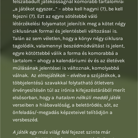
felszabadult játékosságnál komorabb tartalomra:
„a játékot egyszer…” – abba kell hagyni (?), be kell
fejezni (?). Ezt az egyre sötétebbé váló
létérzékelési folyamatot jelenítik meg a kötet négy
ciklusának formai és jelentésbeli változásai is.
Talán az sem véletlen, hogy a könyv négy ciklusra
tagolódik, valamennyi beszédmódváltást is jelent,
egyre kötöttebbé válik a forma és komorabbá a
tartalom – ahogy a kalendáriumi év és az életévek
múlásának jelentései is változnak, komolyabbá
válnak. Az
elmejátékok – elvétve
a szójátékok, a
többjelentésű szavakkal folytatható ötletvers
érvényesítésén túl az irónia kifejezéstárából merít
elsősorban, hogy a
hatalom nélküli meddő játék
verseiben a hiábavalóság, a beletörődés, sőt, az
önfeladás/-megadás képzeteivel telítődjön a
versbeszéd.
A játék egy más világ felé
fejezet szinte már