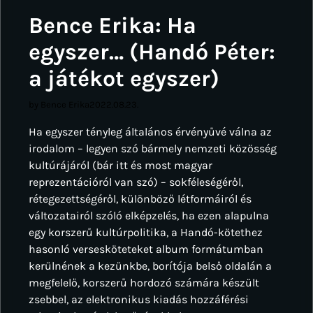
Bence Erika: Ha
egyszer… (Handó Péter:
a játékot egyszer)
by Bence Erika
2022.08.23.
Ha egyszer tényleg általános érvényűvé válna az
irodalom – legyen szó bármely nemzeti közösség
kultúrájáról (bár itt és most magyar
reprezentációról van szó) – sokféleségéről,
rétegezettségéről, különböző létformáiról és
változatairól szóló elképzelés, ha ezen alapulna
egy korszerű kultúrpolitika, a Handó-kötethez
hasonló versesköteteket album formátumban
kerülnének a kezünkbe, borítója belső oldalán a
megfelelő, korszerű hordozó számára készült
zsebbel, az elektronikus kiadás hozzáférési