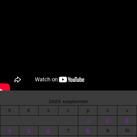
2023. szeptember
h
K
s
c
p
s
v
1
2
3
4
5
6
7
8
9
10