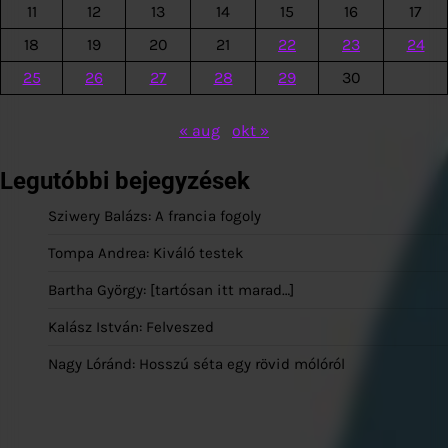
11
12
13
14
15
16
17
18
19
20
21
22
23
24
25
26
27
28
29
30
« aug
okt »
Legutóbbi bejegyzések
Sziwery Balázs: A francia fogoly
Tompa Andrea: Kiváló testek
Bartha György: [tartósan itt marad…]
Kalász István: Felveszed
Nagy Lóránd: Hosszú séta egy rövid mólóról