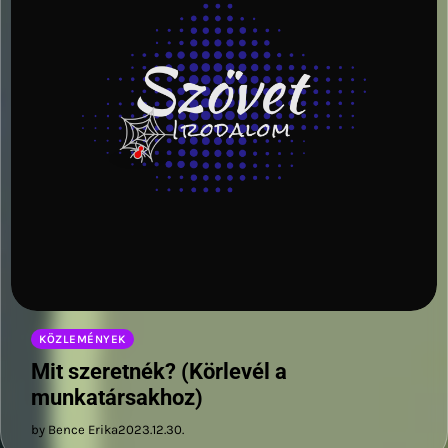
KÖZLEMÉNYEK
Mit szeretnék? (Körlevél a
munkatársakhoz)
by Bence Erika
2023.12.30.