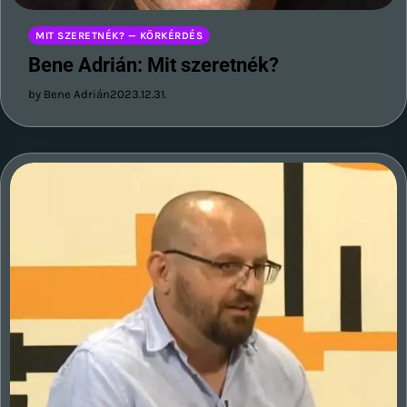
MIT SZERETNÉK? — KÖRKÉRDÉS
Bene Adrián: Mit szeretnék?
by Bene Adrián
2023.12.31.