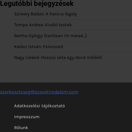
Legutóbbi bejegyzések
Sziwery Balázs: A francia fogoly
Tompa Andrea: Kiváló testek
Bartha György: [tartósan itt marad…]
Kalász István: Felveszed
Nagy Lóránd: Hosszú séta egy rövid mólóról
szerkesztoseg@szovetirodalom.com
Adatkezelési tájékoztató
Impresszum
Rólunk