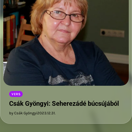
VERS
Csák Gyöngyi: Seherezádé búcsújából
by Csák Gyöngyi
2023.12.31.