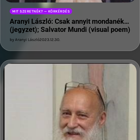
MIT SZERETNÉK? — KÖRKÉRDÉS
Aranyi László: Csak annyit mondanék…
(jegyzet); Salvator Mundi (visual poem)
by Aranyi László
2023.12.30.