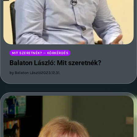
MIT SZERETNÉK? — KÖRKÉRDÉS
Balaton László: Mit szeretnék?
by Balaton László
2023.12.31.