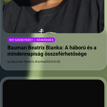
MIT SZERETNÉK? — KÖRKÉRDÉS
Bauman Beatrix Bianka: A háború és a
mindennapiság összeférhetősége
by Bauman Beatrix Bianka
2023.12.30.