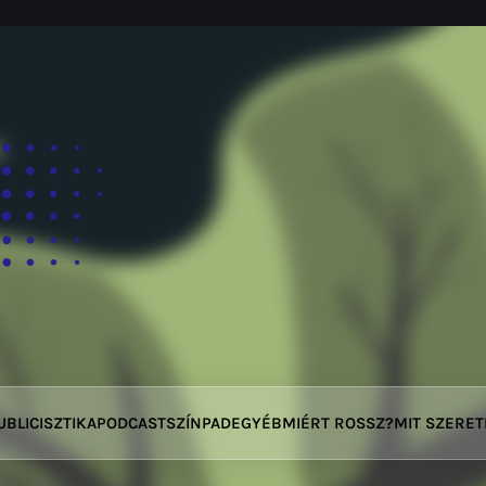
UBLICISZTIKA
PODCAST
SZÍNPAD
EGYÉB
MIÉRT ROSSZ?
MIT SZERE