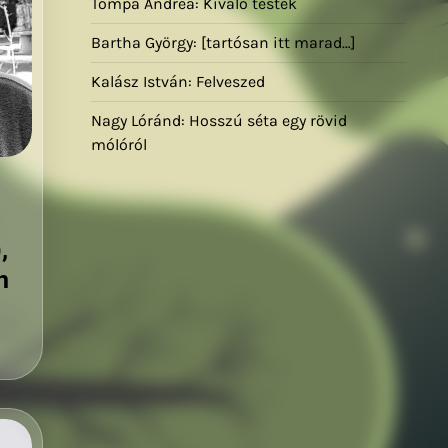
Tompa Andrea: Kiváló testek
Bartha György: [tartósan itt marad…]
Kalász István: Felveszed
Nagy Lóránd: Hosszú séta egy rövid
mólóról
,
n