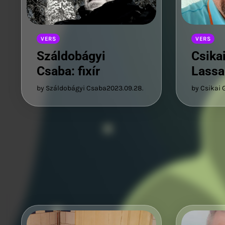
VERS
VERS
Csika
Száldobágyi
Lassa
Csaba: fixír
by Csikai 
by Száldobágyi Csaba
2023.09.28.