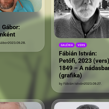
i Gábor:
nként
Gábor
2023.09.28.
GALÉRIA
VERS
Fábián István:
Petőfi, 2023 (vers)
1849 – A nádasba
(grafika)
by Fábián István
2023.09.27.