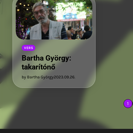
VERS
Bartha György:
takarítónő
by Bartha György
2023.09.26.
Bejegyzések
1
lapozása