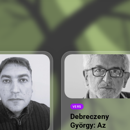
Sziwery 
VERS
Debreczeny
György: Az