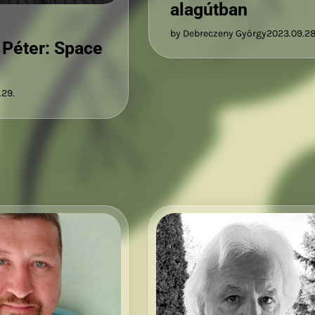
alagútban
by Debreczeny György
2023.09.28
 Péter: Space
.29.