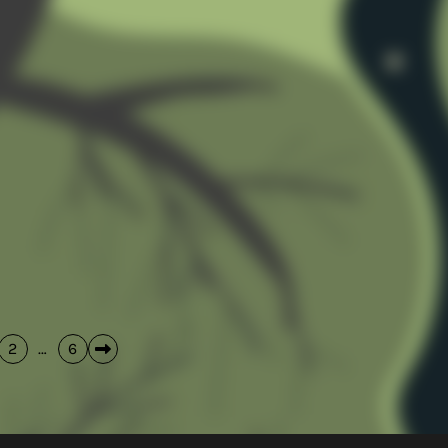
2
…
6