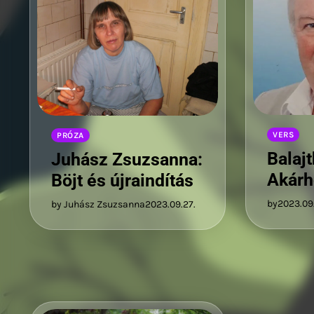
VERS
PRÓZA
Balaj
Juhász Zsuzsanna:
Akárh
Böjt és újraindítás
by
2023.09
by Juhász Zsuzsanna
2023.09.27.