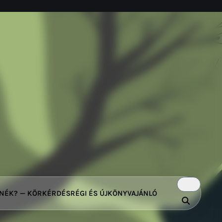
TNÉK? — KÖRKÉRDÉS
RÉGI ÉS ÚJ
KÖNYVAJÁNLÓ