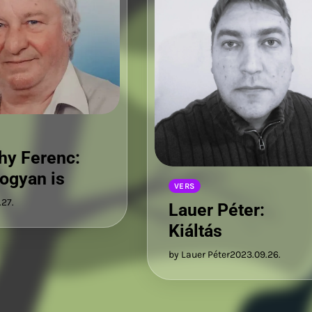
thy Ferenc:
ogyan is
VERS
.27.
Lauer Péter:
Kiáltás
by Lauer Péter
2023.09.26.