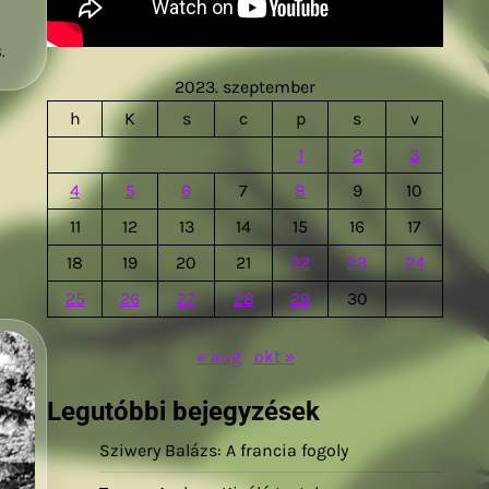
.
2023. szeptember
h
K
s
c
p
s
v
1
2
3
4
5
6
7
8
9
10
11
12
13
14
15
16
17
18
19
20
21
22
23
24
25
26
27
28
29
30
« aug
okt »
Legutóbbi bejegyzések
Sziwery Balázs: A francia fogoly