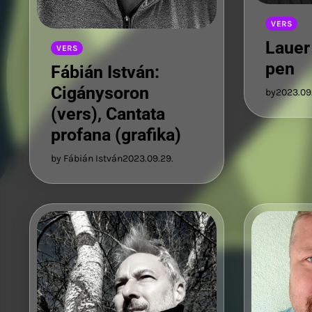
VERS
Lauer
VERS
pen
Fábián István:
Cigánysoron
by
2023.09
(vers), Cantata
profana (grafika)
by Fábián István
2023.09.29.