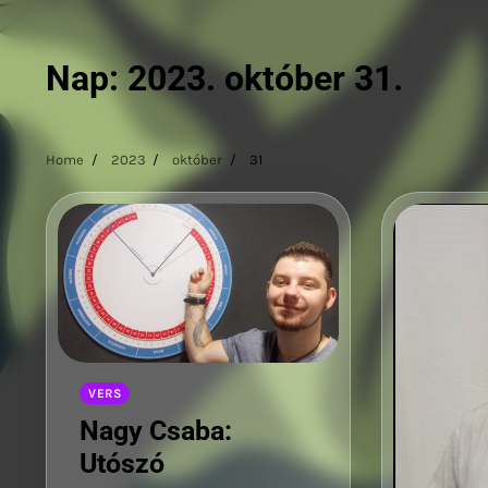
Nap:
2023. október 31.
Home
2023
október
31
VERS
Nagy Csaba:
Utószó