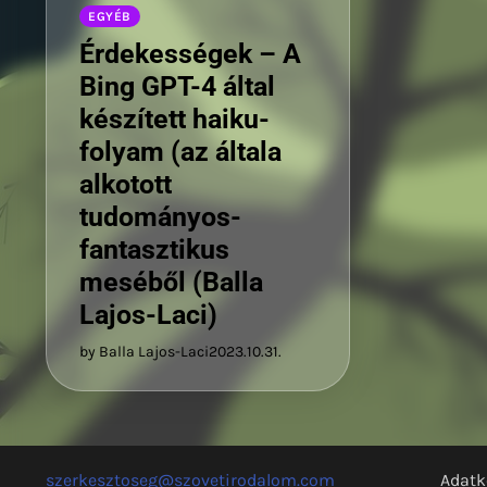
EGYÉB
Érdekességek – A
Bing GPT-4 által
készített haiku-
folyam (az általa
alkotott
tudományos-
fantasztikus
meséből (Balla
Lajos-Laci)
by Balla Lajos-Laci
2023.10.31.
szerkesztoseg@szovetirodalom.com
Adatk