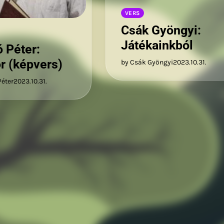
VERS
Csák Gyöngyi:
Játékainkból
 Péter:
r (képvers)
by Csák Gyöngyi
2023.10.31.
Péter
2023.10.31.