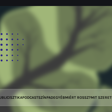
UBLICISZTIKA
PODCAST
SZÍNPAD
EGYÉB
MIÉRT ROSSZ?
MIT SZERE