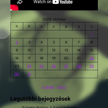
2023. október
h
K
s
c
p
s
v
1
2
3
4
5
6
7
8
9
10
11
12
13
14
15
16
17
18
19
20
21
22
23
24
25
26
27
28
29
30
31
« szept
nov »
Legutóbbi bejegyzések
Sziwery Balázs: A francia fogoly