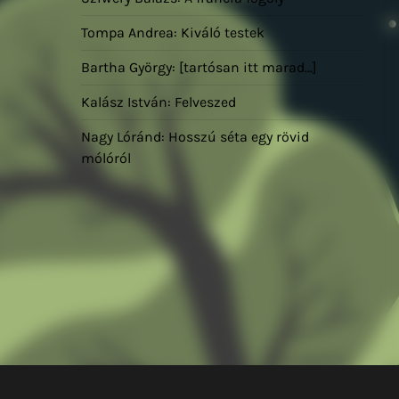
Tompa Andrea: Kiváló testek
Bartha György: [tartósan itt marad…]
Kalász István: Felveszed
Nagy Lóránd: Hosszú séta egy rövid
mólóról