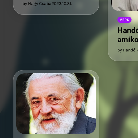
by Nagy Csaba
2023.10.31.
VERS
Handó
amiko
by Handó 