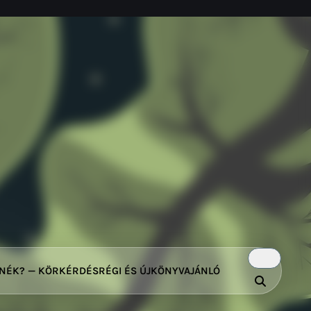
TNÉK? — KÖRKÉRDÉS
RÉGI ÉS ÚJ
KÖNYVAJÁNLÓ