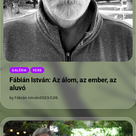
GALÉRIA
VERS
Fábián István: Az álom, az ember, az
aluvó
by Fábián István
2023.11.26.