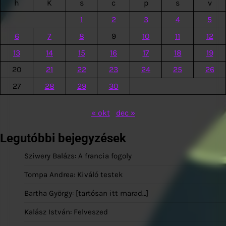
h
K
s
c
p
s
v
1
2
3
4
5
6
7
8
9
10
11
12
13
14
15
16
17
18
19
20
21
22
23
24
25
26
27
28
29
30
« okt
dec »
Legutóbbi bejegyzések
Sziwery Balázs: A francia fogoly
Tompa Andrea: Kiváló testek
Bartha György: [tartósan itt marad…]
Kalász István: Felveszed