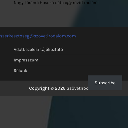
Nagy Lóránd: Hosszú séta egy rövid mólóról
szerkesztoseg@szovetirodalom.com
Adatkezelési tájékoztató
Impresszum
Rólunk
Subscribe
Copyright © 2026
SzövetIrodalom