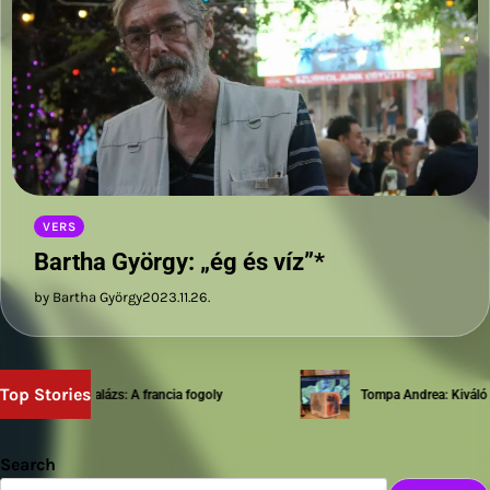
VERS
Bartha György: „ég és víz”*
by Bartha György
2023.11.26.
Top Stories
Sziwery Balázs: A francia fogoly
Tompa Andrea: Kiváló test
Search