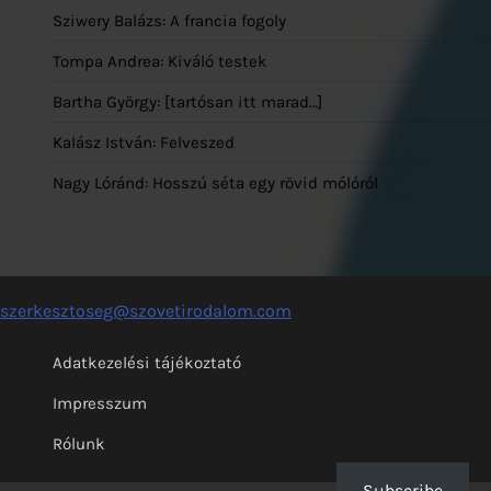
Sziwery Balázs: A francia fogoly
Tompa Andrea: Kiváló testek
Bartha György: [tartósan itt marad…]
Kalász István: Felveszed
Nagy Lóránd: Hosszú séta egy rövid mólóról
szerkesztoseg@szovetirodalom.com
Adatkezelési tájékoztató
Impresszum
Rólunk
Subscribe