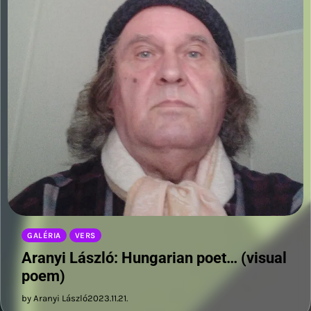
GALÉRIA
VERS
Aranyi László: Hungarian poet… (visual
poem)
by Aranyi László
2023.11.21.