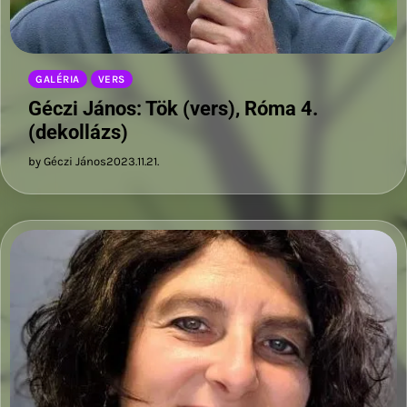
GALÉRIA
VERS
Géczi János: Tök (vers), Róma 4.
(dekollázs)
by Géczi János
2023.11.21.