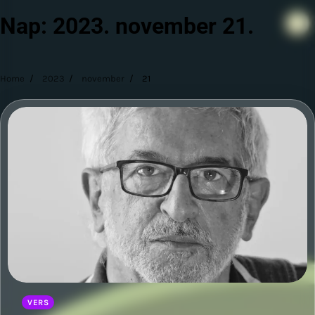
Nap:
2023. november 21.
Home
2023
november
21
VERS