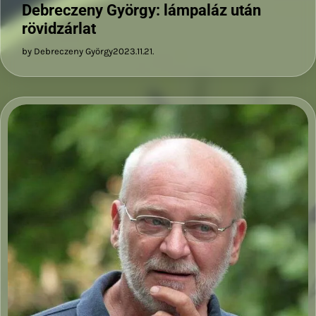
Debreczeny György: lámpaláz után
rövidzárlat
by Debreczeny György
2023.11.21.