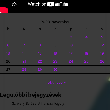
2023. november
h
K
s
c
p
s
v
1
2
3
4
5
6
7
8
9
10
11
12
13
14
15
16
17
18
19
20
21
22
23
24
25
26
27
28
29
30
« okt
dec »
Legutóbbi bejegyzések
Sziwery Balázs: A francia fogoly