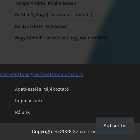
Tompa Andrea: Kiváló testek
Bartha György: [tartósan itt marad…]
Kalász István: Felveszed
Nagy Lóránd: Hosszú séta egy rövid mólóról
szerkesztoseg@szovetirodalom.com
Adatkezelési tájékoztató
Impresszum
Rólunk
Subscribe
Copyright © 2026
SzövetIrodalom