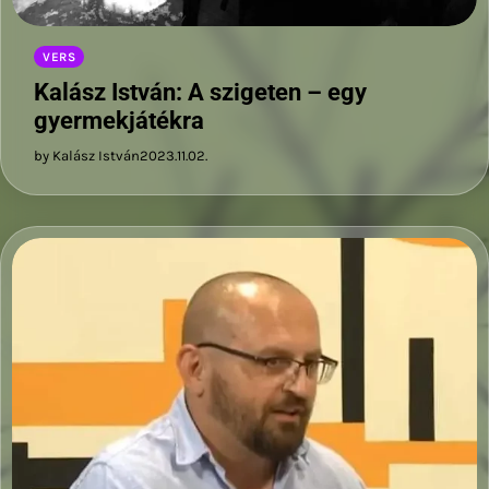
VERS
Kalász István: A szigeten – egy
gyermekjátékra
by Kalász István
2023.11.02.