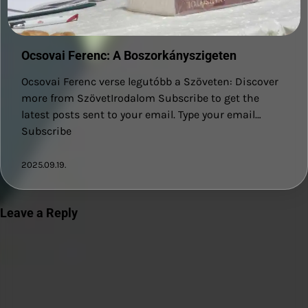
Ocsovai Ferenc: A Boszorkányszigeten
Ocsovai Ferenc verse legutóbb a Szöveten: Discover
more from SzövetIrodalom Subscribe to get the
latest posts sent to your email. Type your email…
Subscribe
2025.09.19.
Leave a Reply