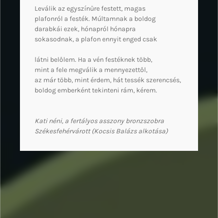
Leválik az egyszínűre festett, magas
plafonról a festék. Múltamnak a boldog
darabkái ezek, hónapról hónapra
sokasodnak, a plafon ennyit enged csak
látni belőlem. Ha a vén festéknek több,
mint a fele megválik a mennyezettől,
az már több, mint érdem, hát tessék szerencsés,
boldog emberként tekinteni rám, kérem.
Kati néni, a fertályos asszony bronzszobra
Székesfehérvárott (Kocsis Balázs alkotása)