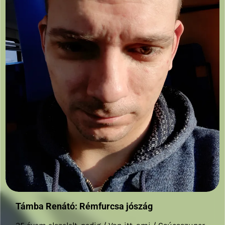
Támba Renátó: Rémfurcsa jószág