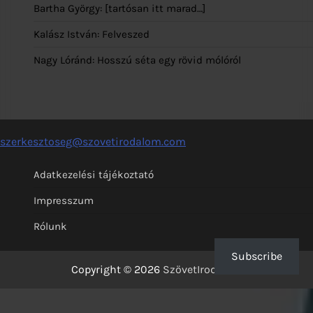
Bartha György: [tartósan itt marad…]
Kalász István: Felveszed
Nagy Lóránd: Hosszú séta egy rövid mólóról
szerkesztoseg@szovetirodalom.com
Adatkezelési tájékoztató
Impresszum
Rólunk
Subscribe
Copyright © 2026
SzövetIrodalom