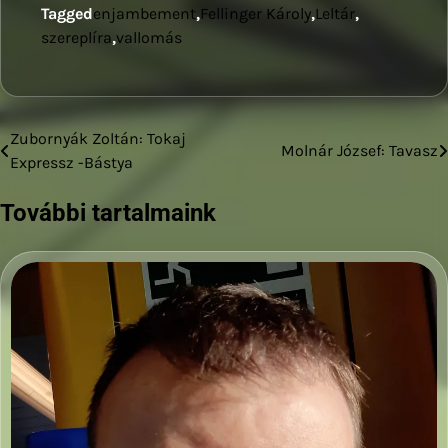
Tagged
enjambement
,
Fellinger Károly
,
Leltár
,
szereplíra
,
vallomás
Zubornyák Zoltán: Tokaj
Bejegyzés
Molnár József: Tavasz
Expressz -Bástya
navigáció
További tartalmaink