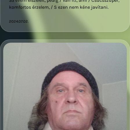
35 évem elszelelt, pedig / Van itt, ami / Csúcsszuper,
komfortos érzelem, / S ezen nem kéne javítani.
2024.07.02.