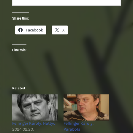
Share this:
Facebook
X
Like this:
Related
Fellinger Károly: Hattyú
Fellinger Károly:
2024.02.20.
Parabola