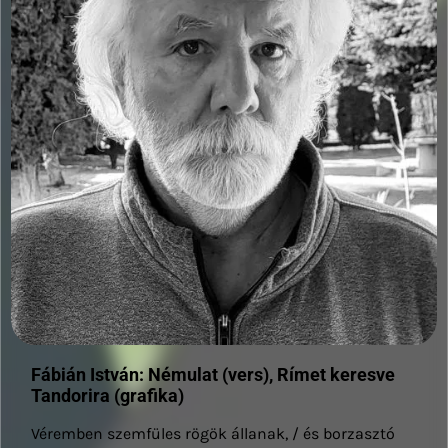
Fábián István: Némulat (vers), Rímet keresve
Tandorira (grafika)
Véremben szemfüles rögök állanak, / és borzasztó