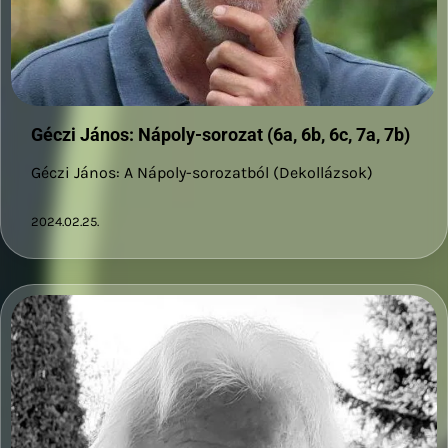
Géczi János: Nápoly-sorozat (6a, 6b, 6c, 7a, 7b)
Géczi János: A Nápoly-sorozatból (Dekollázsok)
2024.02.25.