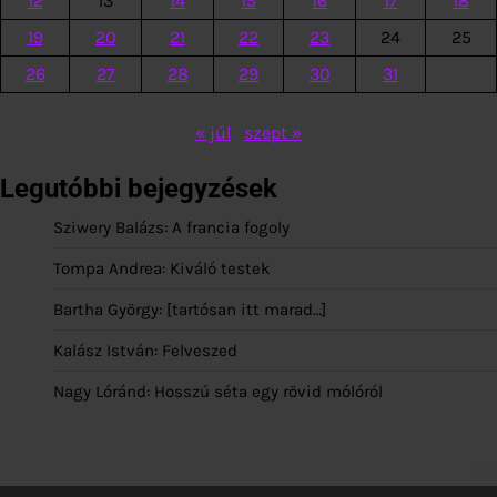
12
13
14
15
16
17
18
19
20
21
22
23
24
25
26
27
28
29
30
31
« júl
szept »
Legutóbbi bejegyzések
Sziwery Balázs: A francia fogoly
Tompa Andrea: Kiváló testek
Bartha György: [tartósan itt marad…]
Kalász István: Felveszed
Nagy Lóránd: Hosszú séta egy rövid mólóról