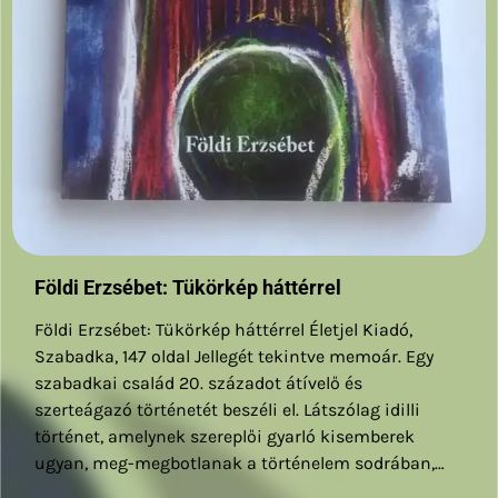
Földi Erzsébet: Tükörkép háttérrel
Földi Erzsébet: Tükörkép háttérrel Életjel Kiadó,
Szabadka, 147 oldal Jellegét tekintve memoár. Egy
szabadkai család 20. századot átívelő és
szerteágazó történetét beszéli el. Látszólag idilli
történet, amelynek szereplői gyarló kisemberek
ugyan, meg-megbotlanak a történelem sodrában,…