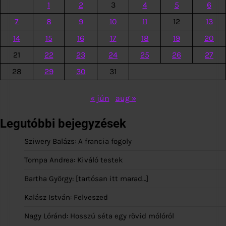
1
2
3
4
5
6
7
8
9
10
11
12
13
14
15
16
17
18
19
20
21
22
23
24
25
26
27
28
29
30
31
« jún
aug »
Legutóbbi bejegyzések
Sziwery Balázs: A francia fogoly
Tompa Andrea: Kiváló testek
Bartha György: [tartósan itt marad…]
Kalász István: Felveszed
Nagy Lóránd: Hosszú séta egy rövid mólóról