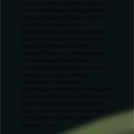
mi, szerencsések már kézbe foghatjuk a
kommunisták magyarországi hatalomra
jutásának frivol krónikáját, s olvasva
újraélhetjük bűnben fogant
országlásukat is. A szerző, pontosabban
választott hőse, szokatlan nézőpontot
képvisel: „A történelem bűnözők
története. Minden más elképzelés róla
naiv ostobaság.” Olvasmányos
kalandregényhez elégséges alap is lenne
ennyi, de ez a regény mellesleg
megismertet a kommunista
világmozgalom hazai hatalmasságainak
primitív kisszerűségével is. Mindazoknak
ajánlom olvasásra, akik nem is sejtik,
hogy a címben említett Kicsi valójában a
rettegett ÁVH-főnök, Péter Gábor
mozgalmi neve.