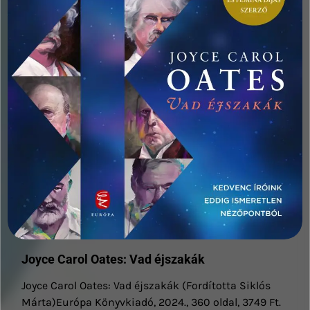
Joyce Carol Oates: Vad éjszakák
Joyce Carol Oates: Vad éjszakák (Fordította Siklós
Márta)Európa Könyvkiadó, 2024., 360 oldal, 3749 Ft.