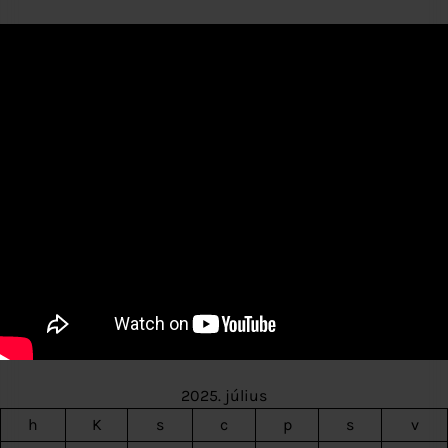
2025. július
h
K
s
c
p
s
v