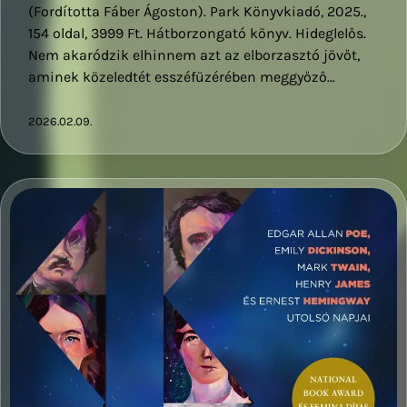
(Fordította Fáber Ágoston). Park Könyvkiadó, 2025.,
154 oldal, 3999 Ft. Hátborzongató könyv. Hideglelős.
Nem akaródzik elhinnem azt az elborzasztó jövőt,
aminek közeledtét esszéfüzérében meggyőző…
2026.02.09.