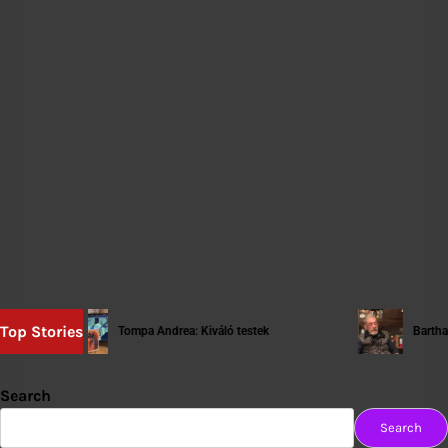
Top Stories
Tompa Andrea: Kiváló testek
Bartha György: [t
Search
Search