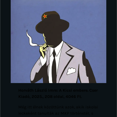
Horváth László Imre: A Kicsi embere. Cser
Kiadó, 2025., 208 oldal, 4046 Ft.
Még itt élnek közöttünk azok, akik iskolai
leckeként tanulták az MKP történetét, s