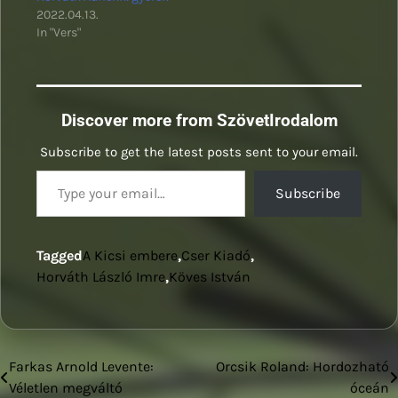
2022.04.13.
In "Vers"
Discover more from SzövetIrodalom
Subscribe to get the latest posts sent to your email.
Type your email…
Subscribe
Tagged
A Kicsi embere
,
Cser Kiadó
,
Horváth László Imre
,
Köves István
Farkas Arnold Levente:
Orcsik Roland: Hordozható
Bejegyzés
Véletlen megváltó
óceán