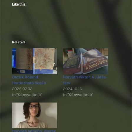
Like this:
Related
Orcsik Roland:
Horváth Viktor: A Júdás-
Hordozható óceán
terv
2025.07.02.
2024.10.16.
In "Könyvajánló"
In "Könyvajánló"
Horváth Adrienn: gyerek