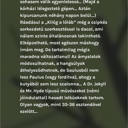
sohasem válik egyenletessé… (Majd a
kórházi lélegeztető gépen… Aztán
kipurcanunk néhány napon belül…)
Ráadásul a „Kilóg a lóláb” még a csipkés
sorkezdetű szerkesztéssel is dacol, ami
nálam szinte általánosnak tekinthető.
Elképzelhető, most egészen máshogy
írnám meg. De tartalmilag mégis
maradna változatlanul! Az árnyalatok
módosulhatnak, a hangsúlyok
áthelyeződhetnek, de Saulusból nem
lesz Paulus (vagy fordítva), ahogy a
kutyából sem lesz szalonna… A
Dr. Jekyll
és Mr. Hyde típus
ú
művészeket (némi
jóindulattal) hasadt lelkűeknek tartom.
Olyan vagyok, mint 35-36 esztendővel
ezelőtt…