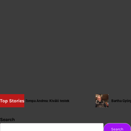
Top Stories
Tompa Andrea: Kiváló testek
Bartha György: [tartósan
Search
Search