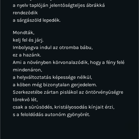
a nyelv taplóján jelentőségteljes ábrákká
rendeződik
a sárgászöld lepedék.
Mondták,
kelj fel és járj.
Imbolyogva indul az otromba bábu,
ez a hazánk.
Ami a növényben körvonalazódik, hogy a fény felé
mindenáron,
a helyváltoztatás képessége nélkül,
a kőben még bizonytalan gerjedelem.
Szerkezetébe zártan pislákol az öntörvényűségre
törekvő lét,
csak a sűrűsödés, kristályosodás kínjait érzi,
s a feloldódás autonóm gyönyörét.