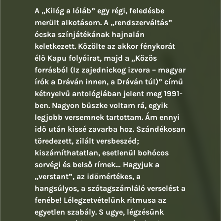
A „Kilóg a lóláb” egy régi, feledésbe
merült alkotásom. A „rendszerváltás”
ócska színjátékának hajnalán
keletkezett. Közölte az akkor fénykorát
élő Kapu folyóirat, majd a
„Közös
forrásból (
Iz zajednickog izvora – magyar
írók a Dráván innen, a Dráván túl)” című
kétnyelvű antológiában jelent meg 1991-
ben. Nagyon büszke voltam rá, egyik
legjobb versemnek tartottam. Ám ennyi
idő után kissé zavarba hoz. Szándékosan
töredezett, zilált versbeszéd;
kiszámíthatatlan, esetlenül bohócos
sorvégi és belső rímek… Hagyjuk a
„verstant”, az időmértékes, a
hangsúlyos, a szótagszámláló verselést a
fenébe! Lélegzetvételünk ritmusa az
egyetlen szabály. S ugye, légzésünk