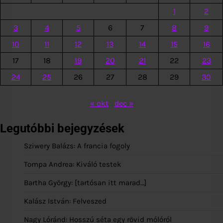
1
2
3
4
5
6
7
8
9
10
11
12
13
14
15
16
17
18
19
20
21
22
23
24
25
26
27
28
29
30
« okt
dec »
Legutóbbi bejegyzések
Sziwery Balázs: A francia fogoly
Tompa Andrea: Kiváló testek
Bartha György: [tartósan itt marad…]
Kalász István: Felveszed
Nagy Lóránd: Hosszú séta egy rövid mólóról