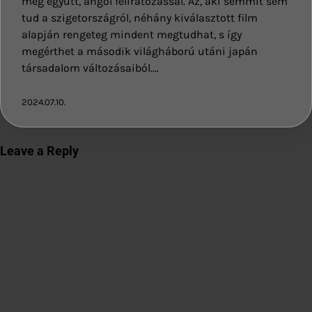
meg együtt, angol feliratozással. Az, aki semmit sem
tud a szigetországról, néhány kiválasztott film
alapján rengeteg mindent megtudhat, s így
megérthet a második világháború utáni japán
társadalom változásaiból.…
2024.07.10.
Leave a Reply