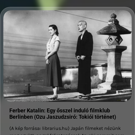
Ferber Katalin: Egy ősszel induló filmklub
Berlinben (Ozu Jaszudzsiró: Tokiói történet)
(A kép forrása: librarius.hu) Japán filmeket nézünk