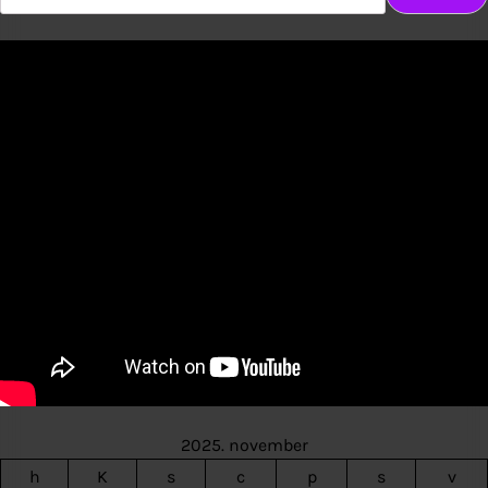
2025. november
h
K
s
c
p
s
v