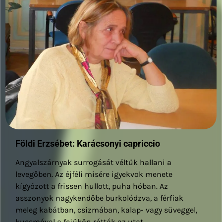
Földi Erzsébet: Karácsonyi capriccio
Angyalszárnyak surrogását véltük hallani a
levegőben. Az éjféli misére igyekvők menete
kígyózott a frissen hullott, puha hóban. Az
asszonyok nagykendőbe burkolódzva, a férfiak
meleg kabátban, csizmában, kalap- vagy süveggel,
kucsmával a fejükön rótták az utat.