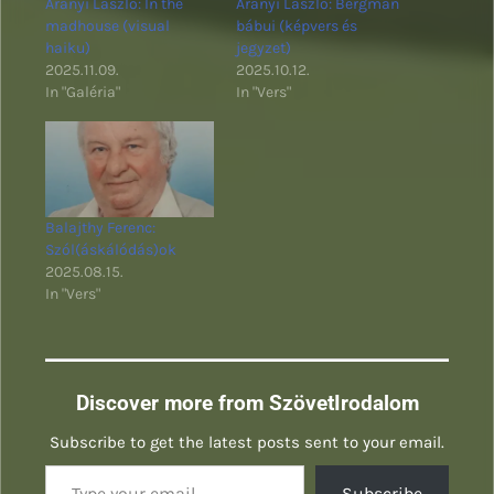
Aranyi László: In the
Aranyi László: Bergman
madhouse (visual
bábui (képvers és
haiku)
jegyzet)
2025.11.09.
2025.10.12.
In "Galéria"
In "Vers"
Balajthy Ferenc:
Szól(áskálódás)ok
2025.08.15.
In "Vers"
Discover more from SzövetIrodalom
Subscribe to get the latest posts sent to your email.
Type your email…
Subscribe