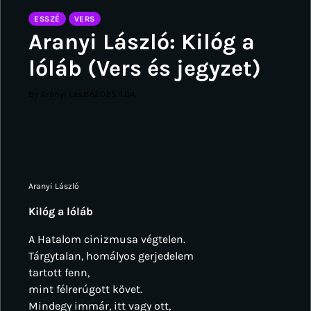
ESSZÉ
VERS
Aranyi László: Kilóg a
lóláb (Vers és jegyzet)
by Aranyi László
2025.11.04.
Aranyi László
Kilóg a lóláb
A Hatalom cinizmusa végtelen.
Tárgytalan, homályos gerjedelem
tartott fenn,
mint félrerúgott követ.
Mindegy immár, itt vagy ott,