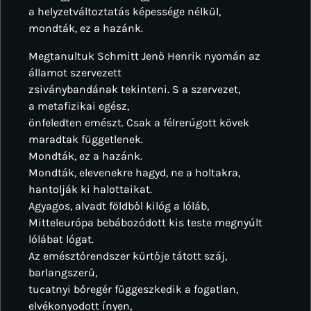
a helyzetváltoztatás képessége nélkül,
mondták, ez a hazánk.
Megtanultuk Schmitt Jenő Henrik nyomán az
államot szervezett
zsiványbandának tekinteni. S a szervezet,
a metafizikai egész,
önfeledten emészt. Csak a félrerúgott kövek
maradtak függetlenek.
Mondták, ez a hazánk.
Mondták, elevenekre hagyd, ne a holtakra,
hantolják ki halottaikat.
Agyagos, alvadt földből kilóg a lóláb,
Mitteleurópa bebábozódott kis teste megnyúlt
lólábat lógat.
Az emésztőrendszer kürtője tátott száj,
barlangszerű,
tucatnyi bőregér függeszkedik a fogatlan,
elvékonyodott ínyen,