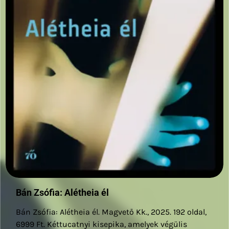
Bán Zsófia: Alétheia él
Bán Zsófia: Alétheia él. Magvető Kk., 2025. 192 oldal,
6999 Ft. Kéttucatnyi kisepika, amelyek végülis