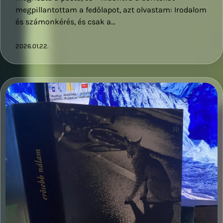
megpillantottam a fedőlapot, azt olvastam: Irodalom
és számonkérés, és csak a…
2026.01.22.