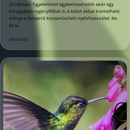
jóindulatú figyelemmel egybeolvashatók akár egy
kihagyásos regényfélévé is. A kötet okkal kiemelhető
erénye a fanyarrá korszerűsített nyelvhasználat. No
és a…
2025.09.07.