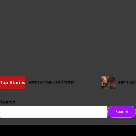
Top Stories
Tompa Andrea: Kiváló testek
Bartha György: [tartós
Search
Search