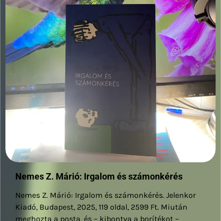
Nemes Z. Márió: Irgalom és számonkérés
Nemes Z. Márió: Irgalom és számonkérés. Jelenkor
Kiadó, Budapest, 2025, 119 oldal, 2599 Ft. Miután
meghozta a posta, és – kibontva a borítékot –