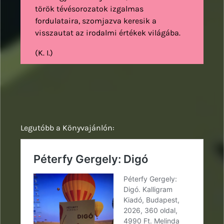
török tévésorozatok izgalmas
fordulataira, szomjazva keresik a
visszautat az irodalmi értékek világába.
(K. I.)
Legutóbb a Könyvajánlón: