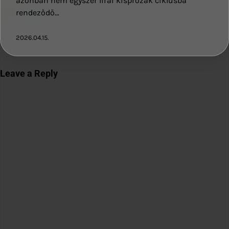
azonban nem egyszer lírai kisprózák ciklusba
rendeződő…
2026.04.15.
Leave a Reply