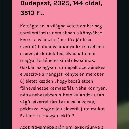
Budapest, 2025, 144 oldal,
3510 Ft.
Kétségtelen, a világba vetett emberiség
sorskérdéseire nem ebben a könyvében
keresi a választ a (borító ajánlása
szerint) hatvanvalahányadik művében a
szerző, de fordulatos, olvasható mai
magyar történetet kínál olvasóinak:
Oszkár, az egykori ünnepelt operaénekes,
elveszítve a hangját, kénytelen merőben
új életet kezdeni, hogy becsületben
fölnevelhesse kamaszfiát. Néha könnyen,
néha nehezebben hihető kalandok után
végül sikerrel zárul ez a vállalkozás,
példázva, hogy a jók elnyerik jutalmukat.
Ez lenne a magyar lektűr?
Azok figyelmébe ajánlom, akik ráunva a