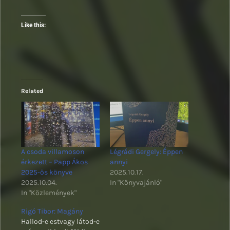
Like this:
Related
A csoda villamoson
Légrádi Gergely: Éppen
érkezett – Papp Ákos
annyi
2025-ös könyve
2025.10.17.
2025.10.04.
In "Könyvajánló"
In "Közlemények"
Rigó Tibor: Magány
Hallod-e estvagy látod-e