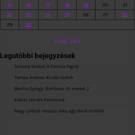
15
16
17
18
19
20
21
22
23
24
25
26
27
28
29
30
« máj
júl »
Legutóbbi bejegyzések
Sziwery Balázs: A francia fogoly
Tompa Andrea: Kiváló testek
Bartha György: [tartósan itt marad…]
Kalász István: Felveszed
Nagy Lóránd: Hosszú séta egy rövid mólóról