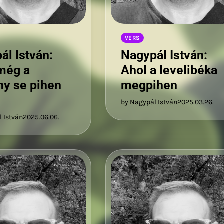
VERS
ál István:
Nagypál István:
még a
Ahol a levelibéka
ny se pihen
megpihen
by Nagypál István
2025.03.26.
 István
2025.06.06.