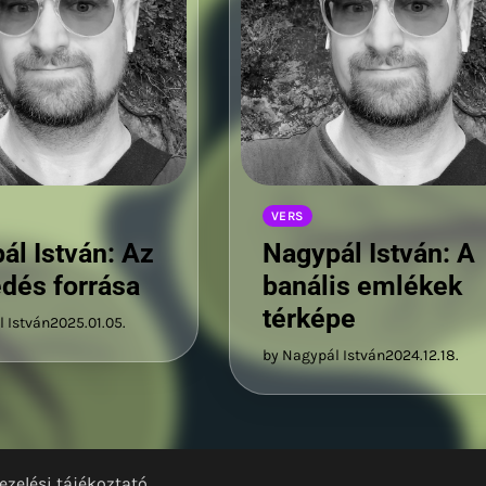
VERS
ál István: Az
Nagypál István: A
dés forrása
banális emlékek
térképe
 István
2025.01.05.
by Nagypál István
2024.12.18.
ezelési tájékoztató