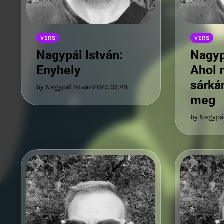
VERS
VERS
Nagypál István:
Nagyp
Enyhely
Ahol 
sárká
by Nagypál István
2025.07.29.
meg
by Nagypál