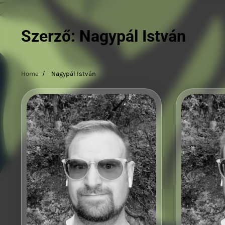
Szerző:
Nagypál István
Home
Nagypál István