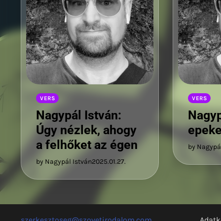
VERS
VERS
Nagypál István:
Nagyp
Úgy nézlek, ahogy
epeke
a felhőket az égen
by Nagypál
by Nagypál István
2025.01.27.
szerkesztoseg@szovetirodalom.com
Adatk