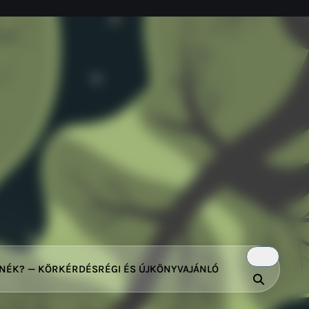
TNÉK? — KÖRKÉRDÉS
RÉGI ÉS ÚJ
KÖNYVAJÁNLÓ