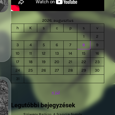
2026. augusztus
h
K
s
c
p
s
v
1
2
3
4
5
6
7
8
9
10
11
12
13
14
15
16
17
18
19
20
21
22
23
24
25
26
27
28
29
30
31
« júl
Legutóbbi bejegyzések
Sziwery Balázs: A francia fogoly