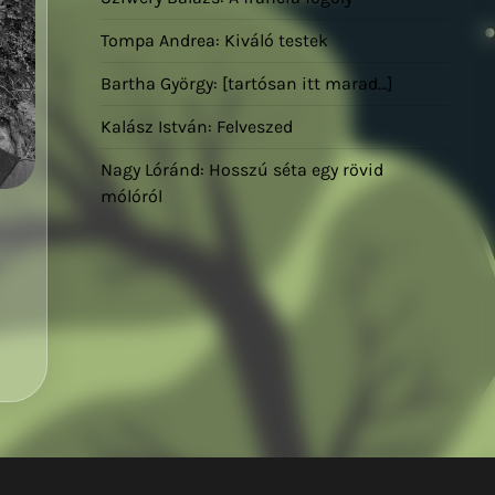
Tompa Andrea: Kiváló testek
Bartha György: [tartósan itt marad…]
Kalász István: Felveszed
Nagy Lóránd: Hosszú séta egy rövid
mólóról