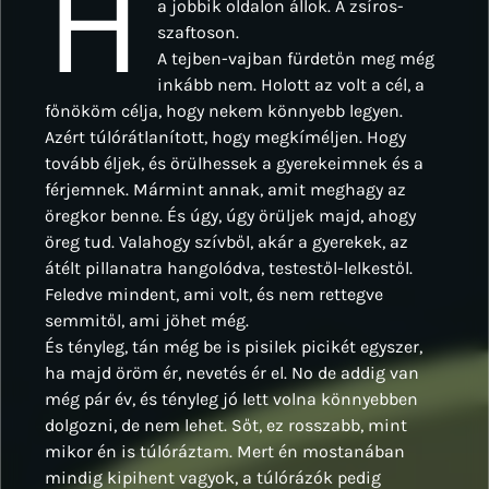
H
a jobbik oldalon állok. A zsíros-
szaftoson.
A tejben-vajban fürdetőn meg még
inkább nem. Holott az volt a cél, a
főnököm célja, hogy nekem könnyebb legyen.
Azért túlórátlanított, hogy megkíméljen. Hogy
tovább éljek, és örülhessek a gyerekeimnek és a
férjemnek. Mármint annak, amit meghagy az
öregkor benne. És úgy, úgy örüljek majd, ahogy
öreg tud. Valahogy szívből, akár a gyerekek, az
átélt pillanatra hangolódva, testestől-lelkestől.
Feledve mindent, ami volt, és nem rettegve
semmitől, ami jöhet még.
És tényleg, tán még be is pisilek picikét egyszer,
ha majd öröm ér, nevetés ér el. No de addig van
még pár év, és tényleg jó lett volna könnyebben
dolgozni, de nem lehet. Sőt, ez rosszabb, mint
mikor én is túlóráztam. Mert én mostanában
mindig kipihent vagyok, a túlórázók pedig