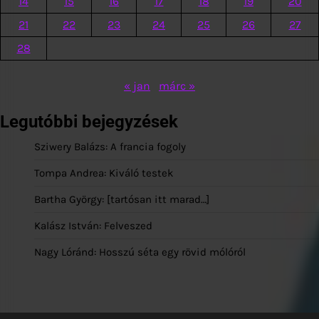
14
15
16
17
18
19
20
21
22
23
24
25
26
27
28
« jan
márc »
Legutóbbi bejegyzések
Sziwery Balázs: A francia fogoly
Tompa Andrea: Kiváló testek
Bartha György: [tartósan itt marad…]
Kalász István: Felveszed
Nagy Lóránd: Hosszú séta egy rövid mólóról