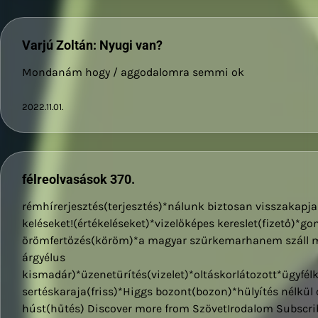
Varjú Zoltán: Nyugi van?
Mondanám hogy / aggodalomra semmi ok
2022.11.01.
félreolvasások 370.
rémhírerjesztés(terjesztés)*nálunk biztosan visszakapja 
keléseket!(értékeléseket)*vizelőképes kereslet(fizető)*g
örömfertőzés(köröm)*a magyar szürkemarhanem száll 
árgyélus
kismadár)*üzenetürítés(vizelet)*oltáskorlátozott*ügyf
sertéskaraja(friss)*Higgs bozont(bozon)*hülyítés nélkül
húst(hűtés) Discover more from SzövetIrodalom Subscribe