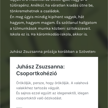
túlórapénz. Anélkül, ha váratlan kiadás ütne be,
tönkremehetnek a családok.
Én meg úgyis mindig kipihent vagyok, hát
hagyom, hagyom magam. És szótlanul hallgatom
a túlmunkások munka közbeni szitokszavait.
Iskola ez is. Ha káromkodás-iskola, akkor is.
Juhász Zsuzsanna prózája korábban a Szöveten: