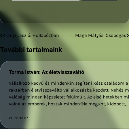
Aranyi László: Hullapózban
Mága Mátyás: Csobogás
Bejegyzés
navigáció
További tartalmaink
Torma István: Az életvisszaváltó
Vállalkozó kedvű és mindenkin segíteni kész családom a
raktárban életvisszaváltó vállalkozásba kezdett. Nehéz m
valóság minden képzeletet felülmúlt. Az első hetekben 
volna az emberek, hoztak mindenféle megunt, kidobott,…
2022.03.07.