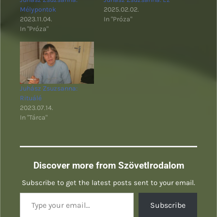
Mélypontok
2025.02.02.
2023.11.04.
In "Próza"
In "Próza"
Juhász Zsuzsanna:
Rituálé
2023.07.14.
In "Tárca"
Discover more from SzövetIrodalom
Subscribe to get the latest posts sent to your email.
Type your email…
Subscribe