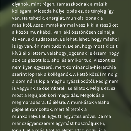
olyanok, mint régen. Támaszkodnak a másik
kollégára. Micsoda hülye lopás ez, de tényleg így
van. Ha tehetik, energiát, munkát lopnak a
másiktól. Azaz ímmel-ámmal veszik ki a részüket
a közös munkából. Van, aki ösztönösen csinálja,
és van, aki tudatosan. És lehet, lehet, hogy máshol
is így van, én nem tudom. De én, hogy most kicsit
kívülálló lettem, valahogy jogosnak is érzem, hogy
az elcsigázott lop, ahol és amikor tud. Viszont ez
nem ilyen egyszerű, mert dominancia-hierarchia
szerint lopnak a kolléganők. A kettő közül mindig
a domináns lop a meghunyászkodótól. Pedig nem
is vagyunk se ősemberek, se állatok. Mégis ez, ez
most a legújabb kori megoldás. Megoldás a
megmaradásra, túlélésre. A munkások valaha
gépeket romboltak, mert féltették a
munkahelyüket. Együtt, együttes erővel. De ma
már szégyenszemre egymást használjuk ki,
lopjuk el a másiktól az életet. Igaz, nagy úr a