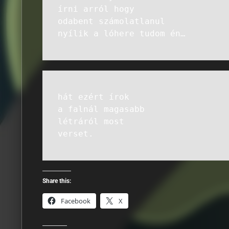
írni arról hogy
odabent számolatlanul
nyílik a lóhere tudom én…
hát ezért írok
a falnál magasabb
létráról most
verset.
Share this:
Facebook
X