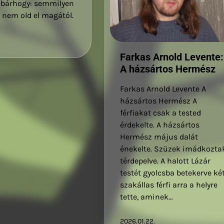
bárhogy: semmilyen
 nem old el magától.
Farkas Arnold Levente:
A házsártos Hermész
Farkas Arnold Levente A
házsártos Hermész A
férfiakat csak a tested
érdekelte. A házsártos
Hermész május dalát
énekelte. Szüzek imádkozta
térdepelve. A halott Lázár
testét gyolcsba betekerve ké
szakállas férfi arra a helyre
tette, aminek…
2026.01.22.