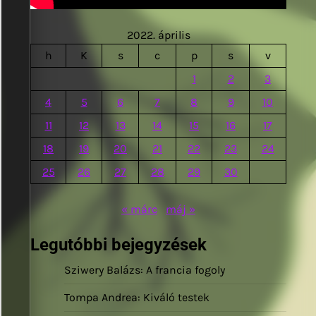
2022. április
h
K
s
c
p
s
v
1
2
3
4
5
6
7
8
9
10
11
12
13
14
15
16
17
18
19
20
21
22
23
24
25
26
27
28
29
30
« márc
máj »
Legutóbbi bejegyzések
Sziwery Balázs: A francia fogoly
Tompa Andrea: Kiváló testek