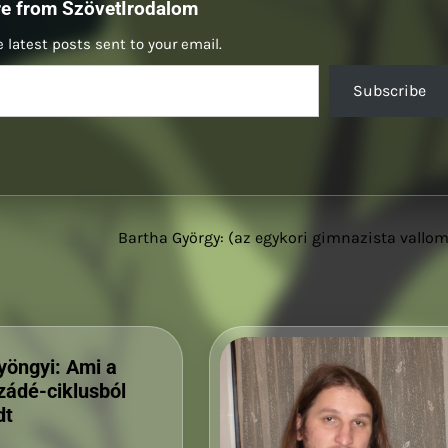
re from SzövetIrodalom
 latest posts sent to your email.
Subscribe
Bartha György: (az egykori gimnazista vallo
yöngyi: Ami a
zádé-ciklusból
dt