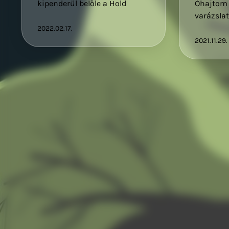
kipenderül belőle a Hold
Óhajtom 
varázslat
2022.02.17.
2021.11.29.