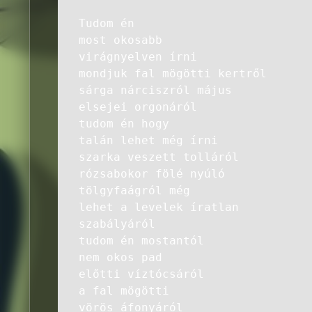
Tudom én
most okosabb
virágnyelven írni
mondjuk fal mögötti kertről
sárga nárciszról május
elsejei orgonáról
tudom én hogy
talán lehet még írni
szarka veszett tolláról
rózsabokor fölé nyúló
tölgyfaágról még
lehet a levelek íratlan
szabályáról
tudom én mostantól
nem okos pad
előtti víztócsáról
a fal mögötti
vörös áfonyáról