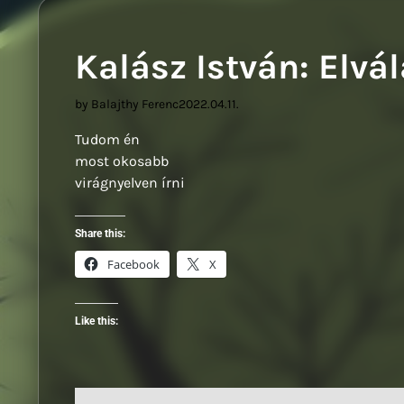
Sz
Kalász István: Elvá
by Balajthy Ferenc
2022.04.11.
Tudom én
most okosabb
virágnyelven írni
Share this:
Facebook
X
Like this: