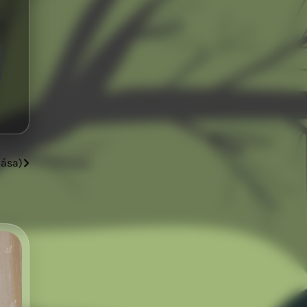
mása)