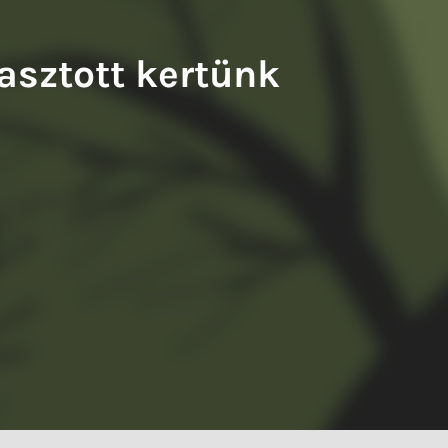
iwery Balázs: A francia fogoly
Tompa Andrea: Kiváló testek
lasztott kertünk