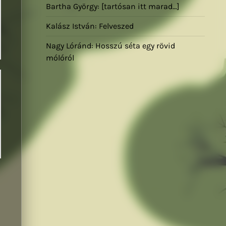
Bartha György: [tartósan itt marad…]
Kalász István: Felveszed
Nagy Lóránd: Hosszú séta egy rövid
mólóról