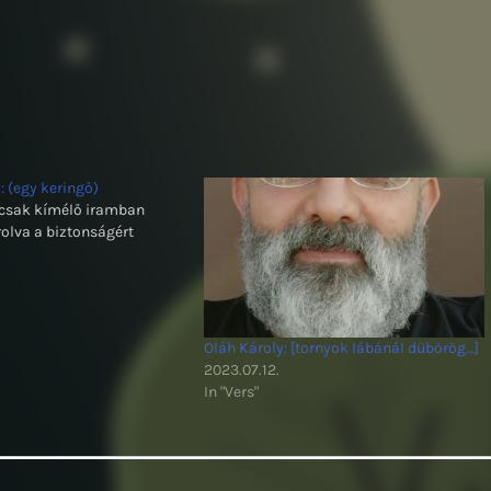
: (egy keringő)
 csak kímélő iramban
lva a biztonságért
Oláh Károly: [tornyok lábánál dübörög…]
2023.07.12.
In "Vers"