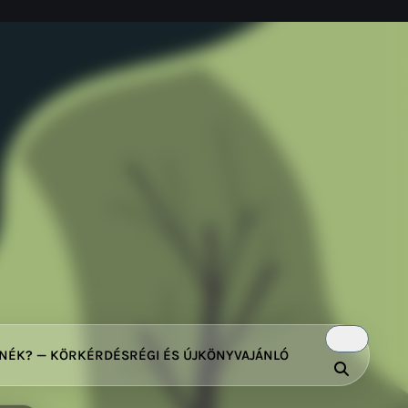
TNÉK? — KÖRKÉRDÉS
RÉGI ÉS ÚJ
KÖNYVAJÁNLÓ