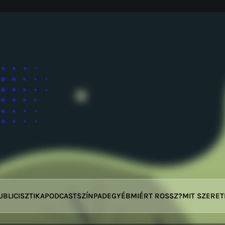
UBLICISZTIKA
PODCAST
SZÍNPAD
EGYÉB
MIÉRT ROSSZ?
MIT SZERE