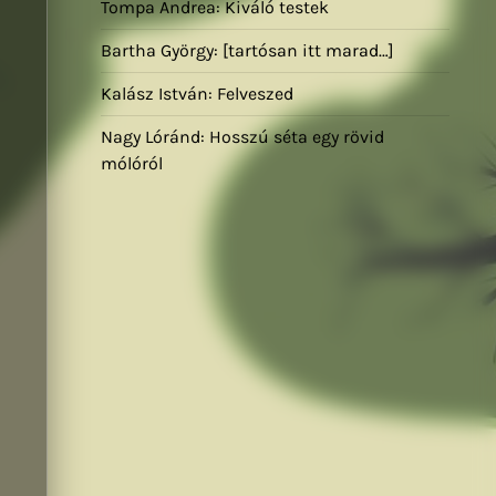
Tompa Andrea: Kiváló testek
Bartha György: [tartósan itt marad…]
Kalász István: Felveszed
Nagy Lóránd: Hosszú séta egy rövid
mólóról