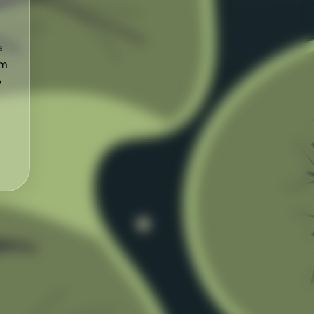
a
om
o