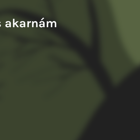
wery Balázs: A francia fogoly
Tompa Andrea: Kiváló testek
is akarnám