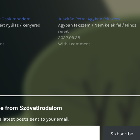
a: Csak mondom
Juszkán Petra: Ágyban fekszem
ért nyúlsz / kenyered
Ágyban fekszem / Nem kelek fel / Nincs
miért
2022.09.28.
nt
With 1 comment
re from SzövetIrodalom
 latest posts sent to your email.
Subscribe