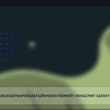
UBLICISZTIKA
PODCAST
SZÍNPAD
EGYÉB
MIÉRT ROSSZ?
MIT SZERE