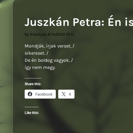
Szi
Juszkán Petra: Én 
by Kesztyűs Kíra
2022.10.11.
Mondják, írjak verset, /
sikereset. /
De én boldog vagyok, /
így nem megy.
Share this:
Facebook
X
Like this: