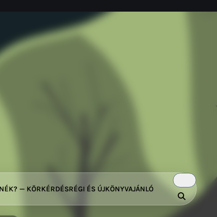
TNÉK? — KÖRKÉRDÉS
RÉGI ÉS ÚJ
KÖNYVAJÁNLÓ