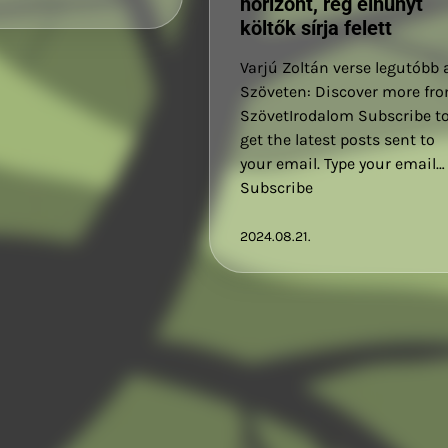
horizont, rég elhunyt
költők sírja felett
Varjú Zoltán verse legutóbb 
Szöveten: Discover more fr
SzövetIrodalom Subscribe t
get the latest posts sent to
your email. Type your email…
Subscribe
2024.08.21.