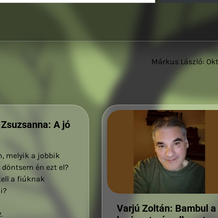
Márkus László: Ok
Zsuzsanna: A jó
, melyik a jobbik
 döntsem én ezt el?
kell a fiúknak
ni?
Varjú Zoltán: Bambul a
.