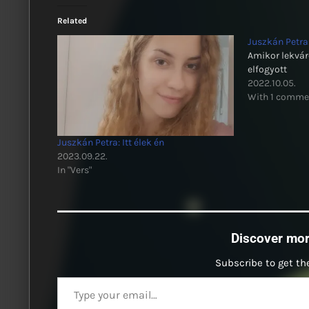
Related
Juszkán Petr
Amikor lekvár
elfogyott
2022.10.05.
With 1 comme
Juszkán Petra: Itt élek én
2023.09.22.
In "Vers"
Discover mo
Subscribe to get the
Type your email…