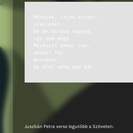
Mondják, írjak verset,
sikereset.
De én boldog vagyok,
így nem megy.
Művészet akkor van,
amikor fáj.
Bocsánat.
De élni néha nem kár.
Juszkán Petra verse legutóbb a Szöveten: