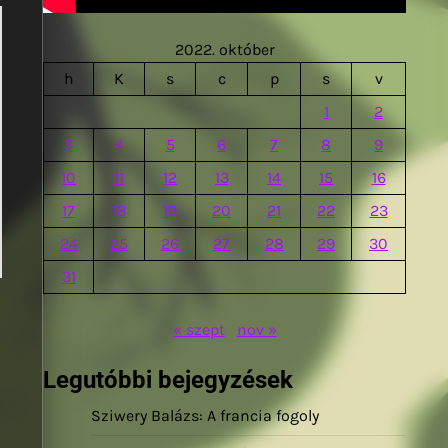
2022. október
h
K
s
c
p
s
v
1
2
3
4
5
6
7
8
9
10
11
12
13
14
15
16
17
18
19
20
21
22
23
24
25
26
27
28
29
30
31
« szept
nov »
Legutóbbi bejegyzések
Sziwery Balázs: A francia fogoly