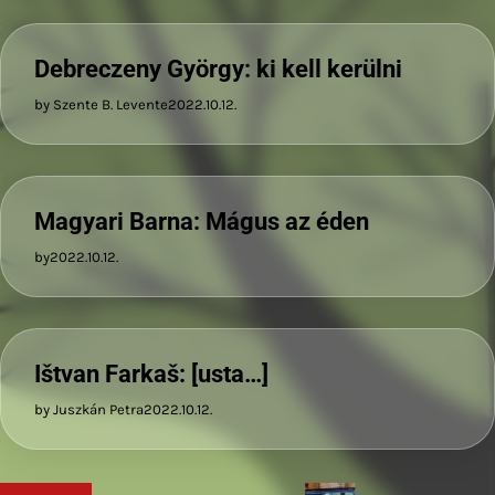
Debreczeny György: ki kell kerülni
by Szente B. Levente
2022.10.12.
Magyari Barna: Mágus az éden
by
2022.10.12.
Ištvan Farkaš: [usta…]
by Juszkán Petra
2022.10.12.