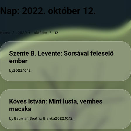
Nap:
2022. október 12.
Home
2022
október
12
Szente B. Levente: Sorsával feleselő
ember
by
2022.10.12.
Köves István: Mint lusta, vemhes
macska
by Bauman Beatrix Bianka
2022.10.12.