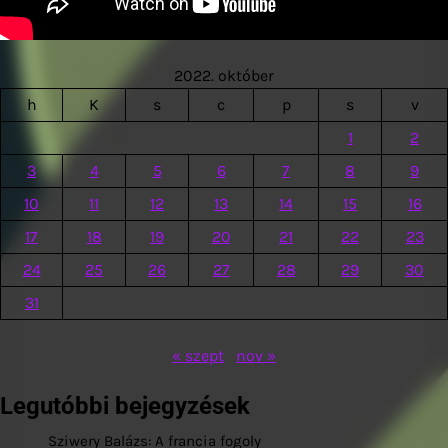
2022. október
h
K
s
c
p
s
v
1
2
3
4
5
6
7
8
9
10
11
12
13
14
15
16
17
18
19
20
21
22
23
24
25
26
27
28
29
30
31
« szept
nov »
Legutóbbi bejegyzések
Sziwery Balázs: A francia fogoly