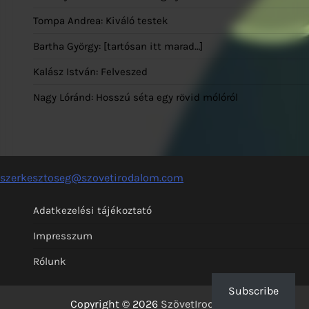
Tompa Andrea: Kiváló testek
Bartha György: [tartósan itt marad…]
Kalász István: Felveszed
Nagy Lóránd: Hosszú séta egy rövid mólóról
szerkesztoseg@szovetirodalom.com
Adatkezelési tájékoztató
Impresszum
Rólunk
Subscribe
Copyright © 2026
SzövetIrodalom