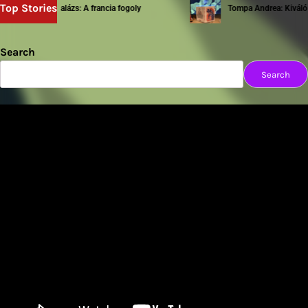
Top Stories
Sziwery Balázs: A francia fogoly
Tompa Andrea: Kiváló tes
Search
Search