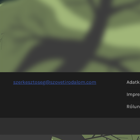
szerkesztoseg@szovetirodalom.com
Adatk
Impr
Rólu