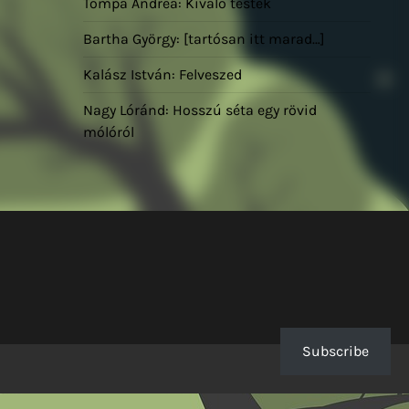
Tompa Andrea: Kiváló testek
Bartha György: [tartósan itt marad…]
Kalász István: Felveszed
Nagy Lóránd: Hosszú séta egy rövid
mólóról
Subscribe