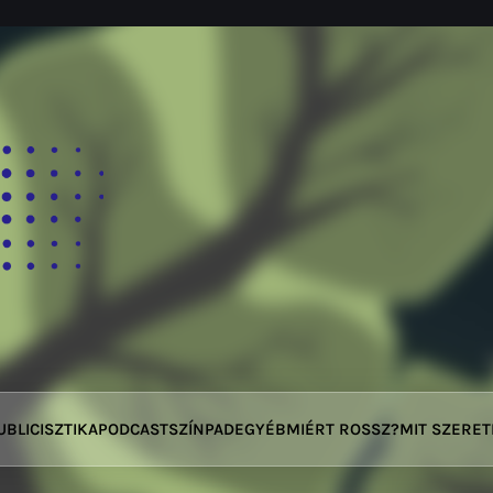
UBLICISZTIKA
PODCAST
SZÍNPAD
EGYÉB
MIÉRT ROSSZ?
MIT SZERE