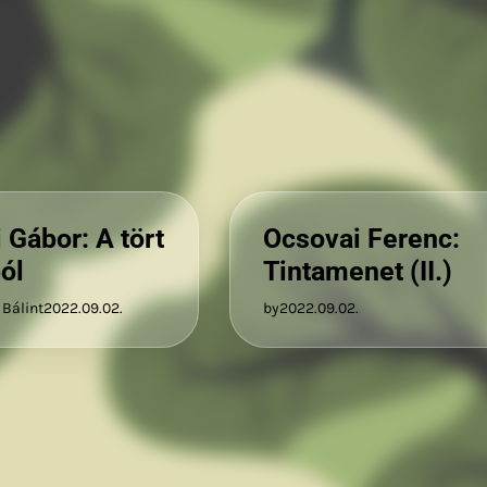
 Gábor: A tört
Ocsovai Ferenc:
ból
Tintamenet (II.)
 Bálint
2022.09.02.
by
2022.09.02.