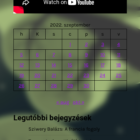
2022. szeptember
h
K
s
c
p
s
v
1
2
3
4
5
6
7
8
9
10
11
12
13
14
15
16
17
18
19
20
21
22
23
24
25
26
27
28
29
30
« aug
okt »
Legutóbbi bejegyzések
Sziwery Balázs: A francia fogoly