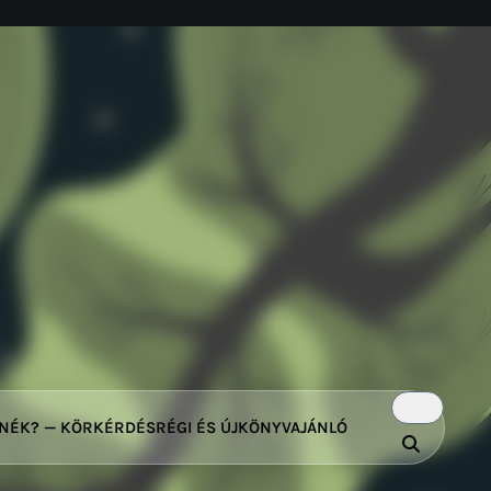
TNÉK? — KÖRKÉRDÉS
RÉGI ÉS ÚJ
KÖNYVAJÁNLÓ