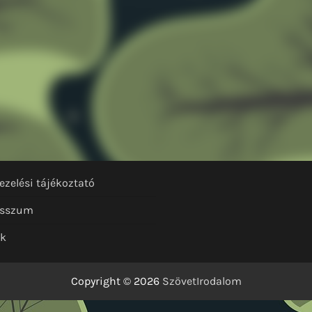
ezelési tájékoztató
esszum
nk
Copyright © 2026
SzövetIrodalom