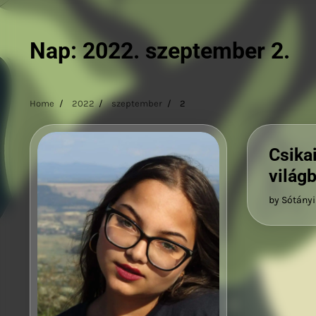
Nap:
2022. szeptember 2.
Home
2022
szeptember
2
Csikai
világ
by Sótányi