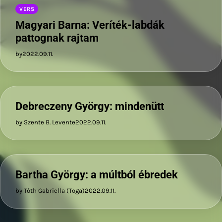
VERS
Magyari Barna: Veríték-labdák
pattognak rajtam
by
2022.09.11.
Debreczeny György: mindenütt
by Szente B. Levente
2022.09.11.
Bartha György: a múltból ébredek
by Tóth Gabriella (Toga)
2022.09.11.