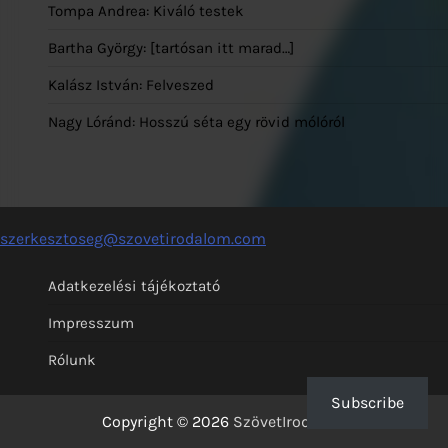
Tompa Andrea: Kiváló testek
Bartha György: [tartósan itt marad…]
Kalász István: Felveszed
Nagy Lóránd: Hosszú séta egy rövid mólóról
szerkesztoseg@szovetirodalom.com
Adatkezelési tájékoztató
Impresszum
Rólunk
Subscribe
Copyright © 2026
SzövetIrodalom