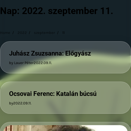
Nap:
2022. szeptember 11.
Home
2022
szeptember
11
Juhász Zsuzsanna: Előgyász
by Lauer Péter
2022.09.11.
Ocsovai Ferenc: Katalán búcsú
by
2022.09.11.