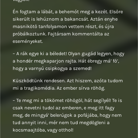
Én fogtam a lábát, a behemót meg a kezét. Elsőre
sikerült is lehúznom a bakancsát. Aztán enyhe
masnikötő tanfolyamon vettem részt, és újra
próbálkoztunk. Fajtársam kommentálta az
eseményeket.
– A rák egye ki a béledet! Olyan gugád legyen, hogy
a hondér megkaparjon rajta. Hát ébregy má’ fő’,
hogy a varnyú csipkogya a szemed!
Küszködtünk rendesen. Azt hiszem, azóta tudom
mi a tragikomédia. Az ember sírva röhög.
– Te meg mi a tökömet röhögöl, hát segílyél! Te is
csak nevetni tudol az emberen, e meg itt fagy
meg, de mingyá’ belerúgok a pofájába, hogy nem
tud annyit inni, mér nem tud megdögleni a
kocsmaajtóba, vagy otthol!