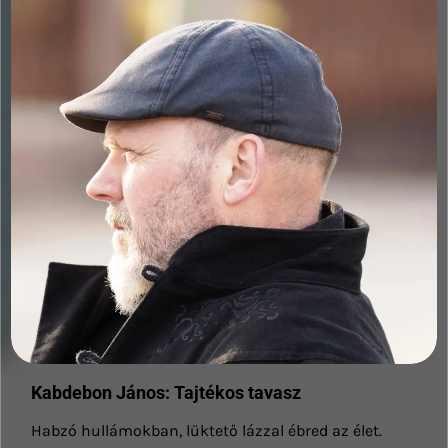
Kabdebon János: Tajtékos tavasz
Habzó hullámokban, lüktető lázzal ébred az élet.