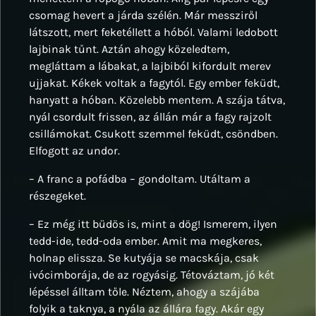
csomag hevert a járda szélén. Már messziről
látszott, mert feketéllett a hóból. Valami ledobott
lajbinak tűnt. Aztán ahogy közeledtem,
megláttam a lábakat, a lajbiból kifordult merev
ujjakat. Kékek voltak a fagytól. Egy ember feküdt,
hanyatt a hóban. Közelebb mentem. A szája tátva,
nyál csordult frissen, az állán már a fagy rajzolt
csillámokat. Csukott szemmel feküdt, csöndben.
Elfogott az undor.
– A franc a pofádba – gondoltam. Utáltam a
részegeket.
– Ez még itt büdös is, mint a dög! Ismerem, ilyen
tedd-ide, tedd-oda ember. Amit ma megkeres,
holnap elissza. Se kutyája se macskája, csak
ivócimborája, de az rogyásig. Tétováztam, jó két
lépéssel álltam tőle. Néztem, ahogy a szájába
folyik a taknya, a nyála az állára fagy. Akár egy