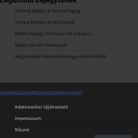
Sziwery Balázs: A francia fogoly
Tompa Andrea: Kiváló testek
Bartha György: [tartósan itt marad…]
Kalász István: Felveszed
Nagy Lóránd: Hosszú séta egy rövid mólóról
szerkesztoseg@szovetirodalom.com
Adatkezelési tájékoztató
Impresszum
Rólunk