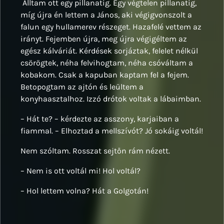
Álltam ott egy pillanatig. Egy végtelen pillanatig,
míg újra én lettem a János, aki végigvonszolt a
falun egy hullamerev részeget. Hazafelé vettem az
irányt. Fejemben újra, meg újra végigéltem az
egész kálváriát. Kérdések sorjáztak, felelet nélkül
csörögtek, néha felvihogtam, néha csóváltam a
kobakom. Csak a kapuban kaptam fel a fejem.
Betopogtam az ajtón és leültem a
konyhaasztalhoz. Izzó drótok voltak a lábaimban.
– Hát te? – kérdezte az asszony, karjaiban a
fiammal. – Elhoztad a mellszívót? Jó sokáig voltál!
Nem szóltam. Rosszat sejtőn rám nézett.
– Nem is ott voltál mi! Hol voltál?
– Hol lettem volna? Hát a Golgotán!