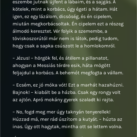
eszembe jutnak újfent a lábaim, és a sajgás. A
kötelek, mint a korbács, úgy égeti a hátam. Hát
igen, ez egy lázálom, dicsőség, és én cipelem,
miután megkorbácsoltak. Én cipelem ezt a részeg
álmodó keresztet. Vér folyik a szemembe, a
töviskoszorútól már nem is látok, pedig tudom,
hogy csak a sapka csúszott le a homlokomról.
– Jézus! – hörgök fel, és átélem a pillanatot,
ahogyan a Messiás térdre esik, háta mögött
feljajdul a korbács. A behemót megfogta a vállam.
– Ecsém, ez jó móka vót! Ezt a marhát hazahúzni.
Bajnok! – kiabált be a házba. Csak egy rongy volt
az ajtón. Apró mokány gyerek szaladt ki rajta.
– No, fogd meg mer úgy taknyán tenyerellek!
Húzzad má, mer rád úszítom a kutyát. – húzta az
inas. Úgy ott hagytak, mintha ott se lettem volna.