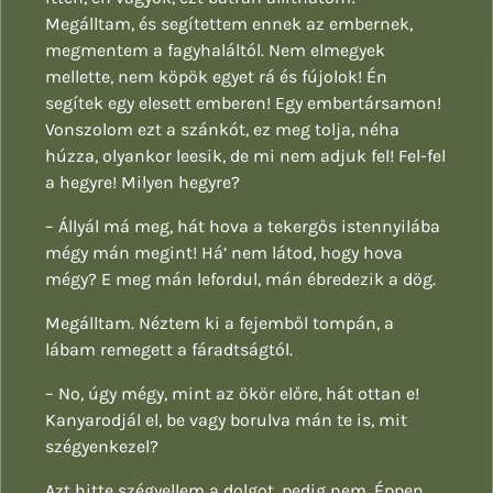
Megálltam, és segítettem ennek az embernek,
megmentem a fagyhaláltól. Nem elmegyek
mellette, nem köpök egyet rá és fújolok! Én
segítek egy elesett emberen! Egy embertársamon!
Vonszolom ezt a szánkót, ez meg tolja, néha
húzza, olyankor leesik, de mi nem adjuk fel! Fel-fel
a hegyre! Milyen hegyre?
– Állyál má meg, hát hova a tekergős istennyilába
mégy mán megint! Há’ nem látod, hogy hova
mégy? E meg mán lefordul, mán ébredezik a dög.
Megálltam. Néztem ki a fejemből tompán, a
lábam remegett a fáradtságtól.
– No, úgy mégy, mint az ökör előre, hát ottan e!
Kanyarodjál el, be vagy borulva mán te is, mit
szégyenkezel?
Azt hitte szégyellem a dolgot, pedig nem. Éppen