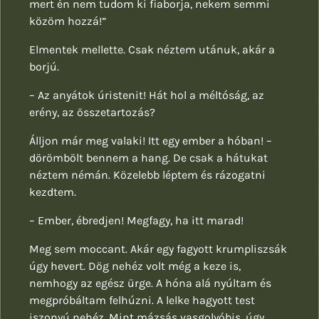
mert én nem tudom ki fiaborja, nekem semmi
közöm hozzá!”
Elmentek mellette. Csak néztem utánuk, akár a
borjú.
– Az anyátok úristenit! Hát hol a méltóság, az
erény, az összetartozás?
Álljon már meg valaki! Itt egy ember a hóban! –
dörömbölt bennem a hang. De csak a hátukat
néztem némán. Közelebb léptem és rázogatni
kezdtem.
– Ember, ébredjen! Megfagy, ha itt marad!
Meg sem moccant. Akár egy fagyott krumpliszsák
úgy hevert. Dög nehéz volt még a keze is,
nemhogy az egész ürge. A hóna alá nyúltam és
megpróbáltam felhúzni. A lelke hagyott test
iszonyú nehéz. Mint mázsás vasgolyóbis, úgy