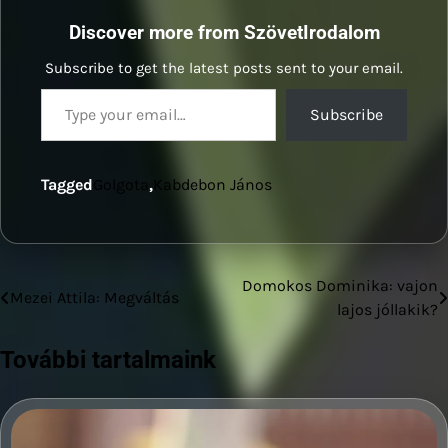
Discover more from SzövetIrodalom
Subscribe to get the latest posts sent to your email.
Type your email…
Subscribe
Tagged
Golgota
,
Kabdebon János
Domokos Dominika: vajon
Bejegyzés
Mezei Attila: Megváltás
lajos jóllakik?
navigáció
További tartalmaink