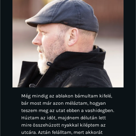
Még mindig az ablakon bámultam kifelé,
bár most már azon méláztam, hogyan
teszem meg az utat ebben a vashidegben.
Húztam az időt, majdnem délután lett
mire összehúzott nyakkal kiléptem az
utcára. Aztán felálltam, mert akkorát