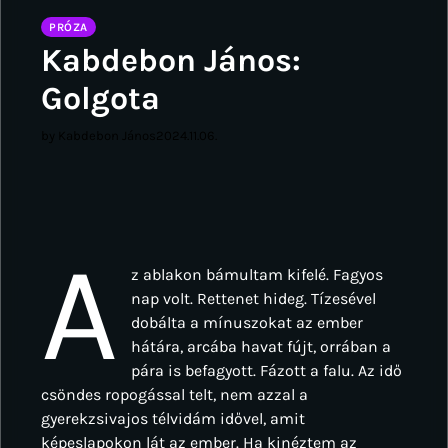
PRÓZA
Kabdebon János:
Golgota
by Kabdebon János
2024.11.06.
A
z ablakon bámultam kifelé. Fagyos
nap volt. Rettenet hideg. Tízesével
dobálta a mínuszokat az ember
hátára, arcába havat fújt, orrában a
pára is befagyott. Fázott a falu. Az idő
csöndes ropogással telt, nem azzal a
gyerekzsivajos télvidám idővel, amit
képeslapokon lát az ember. Ha kinéztem az