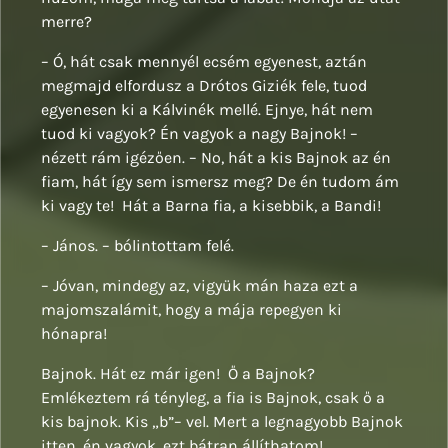
merre?
– Ó, hát csak mennyél ecsém egyenest, aztán
megmajd elfordusz a Drótos Giziék fele, tuod
egyenesen ki a Kálvinék mellé. Ejnye, hát nem
tuod ki vagyok? Én vagyok a nagy Bajnok! –
nézett rám igézően. – No, hát a kis Bajnok az én
fiam, hát így sem ismersz meg? De én tudom ám
ki vagy te! Hát a Barna fia, a kisebbik, a Bandi!
– János. – bólintottam felé.
– Jóvan, mindegy az, vigyük mán haza ezt a
majomszalámit, hogy a mája repegyen ki
hónapra!
Bajnok. Hát ez már igen! Ő a Bajnok?
Emlékeztem rá tényleg, a fia is Bajnok, csak ő a
kis bajnok. Kis „b”– vel. Mert a legnagyobb Bajnok
itten, én vagyok, ezt bátran állíthatom!