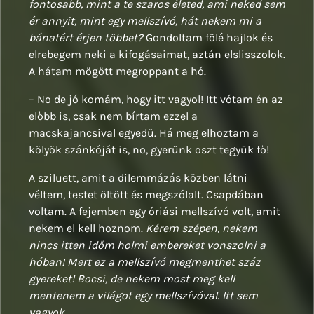
fontosabb, mint a te szaros életed, ami neked sem
ér annyit, mint egy mellszívó, hát nekem mi a
bánatért érjen többet?
Gondoltam fölé hajlok és
elrebegem neki a kifogásaimat, aztán elslisszolok.
A hátam mögött megroppant a hó.
– No de jó komám, hogy itt vagyol! Itt vótam én az
előbb is, csak nem bírtam ezzel a
macskajancsival egyedü. Há meg elhoztam a
kölyök szánkóját is, no, gyerünk oszt tegyük fő!
A sziluett, amit a dilemmázás közben látni
véltem, testet öltött és megszólalt. Csapdában
voltam. A fejemben egy óriási mellszívó volt, amit
nekem el kell hoznom.
Kérem szépen, nekem
nincs itten időm holmi embereket vonszolni a
hóban! Mert ez a mellszívó megmenthet száz
gyereket! Bocsi, de nekem most meg kell
mentenem a világot egy mellszívóval. Itt sem
vagyok.