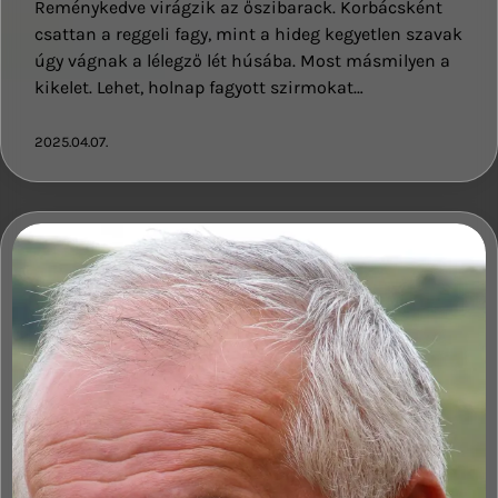
Reménykedve virágzik az őszibarack. Korbácsként
csattan a reggeli fagy, mint a hideg kegyetlen szavak
úgy vágnak a lélegző lét húsába. Most másmilyen a
kikelet. Lehet, holnap fagyott szirmokat…
2025.04.07.