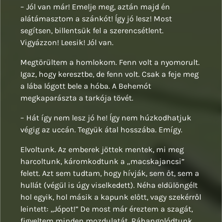
– Jól van már! Emelje meg, aztán majd én
alátámasztom a szánkót! Így jó lesz! Most
segítsen, billentsük fel a szerencsétlent.
Vigyázzon! Leesik! Jól van.
Megtörültem a homlokom. Fenn volt a nyomorult.
Igaz, hogy keresztbe, de fenn volt. Csak a feje meg
a lába lógott bele a hóba. A Behemót
megkaparászta a tarkója tövét.
– Hát így nem lesz jó he! Így nem húzkodhatjuk
végig az uccán. Tegyük átal hosszába. Emígy.
Elvoltunk. Az emberek jöttek mentek, mi meg
harcoltunk, káromkodtunk a „macskajancsi”
felett. Azt sem tudtam, hogy hívják, sem őt, sem a
hullát (végül is úgy viselkedett). Néha eldülöngélt
hol egyik, hol másik a kapunk előtt, vagy szekérről
leintett: „Jópot!” De most már éreztem a szagát,
figyeltem minden mozdulatát. Ráhangolódtunk