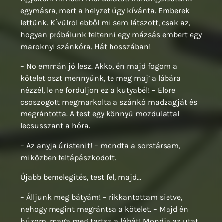
egymásra, mert a helyzet úgy kívánta. Emberek
lettünk. Kívülről ebből mi sem látszott, csak az,
hogyan próbálunk feltenni egy mázsás embert egy
maroknyi szánkóra. Hát hosszában!
– No emmán jó lesz. Akko, én majd fogom a
kötelet oszt mennyünk, te meg maj’ a lábára
nézzél, le ne forduljon ez a kutyabél! – Előre
csoszogott megmarkolta a szánkó madzagját és
megrántotta. A test egy könnyű mozdulattal
lecsusszant a hóra.
– Az anyja úristenit! – mondta a sorstársam,
miközben feltápászkodott.
Újabb bemelegítés, test fel, majd…
– Álljunk meg bátyám! – rikkantottam sietve,
nehogy megint megrántsa a kötelet. – Majd én
húzom, maga meg tartsa a lábát! Mondja az utat