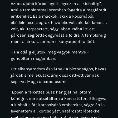
Aztán újabb kűrbe fogott, egészen a „kisboltig”,
ami a templommal szemben fogadta a megfáradt
embereket. És a mackók, akik a kocsmából,
ebédelni csoszogtak hazafelé. Volt, aki két lábon, s
volt, aki terpesztett, négy lábon. Néha itt-ott
párosan segítették egymást a földre. A templomig
ment a cirkusz, onnan elkanyarodott a főút.
– Ha odáig eljutok, meg vagyok mentve –
gondoltam magamban.
Ott elkanyarodom és várnak a biztonságos, havas
járdák s mellékutak, amik csak itt-ott vannak
seperve. Maga a paradicsom!
Éppen a félkettes busz hangját hallottam
köhögni, mire átsétáltam a keresztúton. Elhagyva
a kisbolt előtt korcsolyázó embereket, végre én is
levehettem a „korcsolyát”, határozott léptekkel
mehettem a ropogó hóban. Alig pár lépésre egy