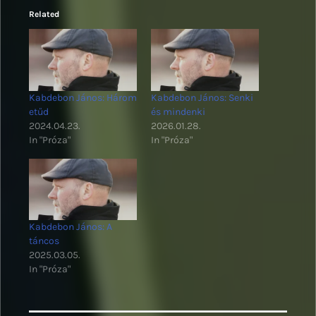
Related
Kabdebon János: Három
Kabdebon János: Senki
etűd
és mindenki
2024.04.23.
2026.01.28.
In "Próza"
In "Próza"
Kabdebon János: A
táncos
2025.03.05.
In "Próza"