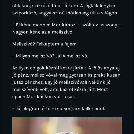
ablakon, szikrázó tájat láttam. A jégkék fényben
sziporkázó, angyalszínű időtlenség ült a világon.
– El kéne menned Marikához! – szólt az asszony. –
Nagyon kéne az a mellszívó!
Mellszívó? Felkaptam a fejem.
– Milyen mellszívó? Ja! A mellszívó.
Az ilyen dolgok kézről kézre jártak. A fölös anyatej
jó pénz, mellszívóval meg gyorsan és praktikusan
jutsz pénzhez. Egy jó mellszívóval! Nekünk jó
mellszívónk volt, ami kézről kézre járt. Most
éppen Marikáékon volt a sor.
– Jó, elugrom érte – motyogtam kelletlenül.