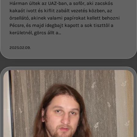
Hárman ültek az UAZ-ban, a sofőr, aki zacskós
kakaót ivott és kiflit zabált vezetés közben, az
őrsellátó, akinek valami papírokat kellett behozni
Pécsre, és majd idegbajt kapott a sok tiszttől a
kerületnél, görcs állt a…
2025.02.09.