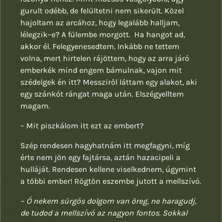
gurult odébb, de felültetni nem sikerült. Közel
hajoltam az arcához, hogy legalább halljam,
lélegzik–e? A fülembe morgott. Ha hangot ad,
akkor él. Felegyenesedtem. Inkább ne tettem
volna, mert hirtelen rájöttem, hogy az arra járó
emberkék mind engem bámulnak, vajon mit
szédelgek én itt? Messziről láttam egy alakot, aki
egy szánkót rángat maga után. Elszégyelltem
magam.
– Mit piszkálom itt ezt az embert?
Szép rendesen hagyhatnám itt megfagyni, míg
érte nem jön egy fajtársa, aztán hazacipeli a
hulláját. Rendesen kellene viselkednem, úgymint
a többi ember! Rögtön eszembe jutott a mellszívó.
– Ó nekem sürgős dolgom van öreg, ne haragudj,
de tudod a mellszívó az nagyon fontos. Sokkal