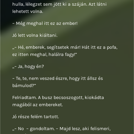
hulla, lélegzet sem jött ki a száján. Azt látni
lehetett volna.
– Még meghal itt ez az ember!
Jó lett volna kiáltani.
„– Hé, emberek, segítsetek már! Hát itt ez a pofa,
ez itten meghal, halálra fagy!”
„– Ja, hogy én?
– Te, te, nem veszed észre, hogy itt állsz és
bámulod?”
Felriadtam. A busz becsoszogott, kiokádta
magából az embereket.
Jó része felém tartott.
„– No – gondoltam. – Majd lesz, aki felismeri,