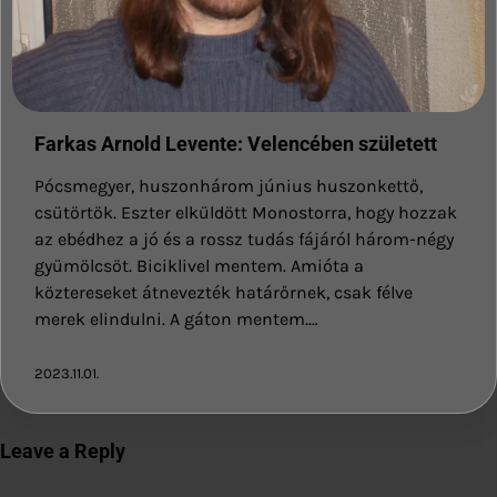
Farkas Arnold Levente: Velencében született
Pócsmegyer, huszonhárom június huszonkettő,
csütörtök. Eszter elküldött Monostorra, hogy hozzak
az ebédhez a jó és a rossz tudás fájáról három-négy
gyümölcsöt. Biciklivel mentem. Amióta a
köztereseket átnevezték határőrnek, csak félve
merek elindulni. A gáton mentem.…
2023.11.01.
Leave a Reply