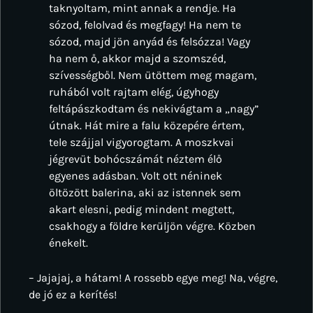
taknyoltam, mint annak a rendje. Ha
sózod, felolvad és megfagy! Ha nem te
sózod, majd jön anyád és felsózza! Vagy
ha nem ő, akkor majd a szomszéd,
szívességből. Nem ütöttem meg magam,
ruhából volt rajtam elég, úgyhogy
feltápászkodtam és nekivágtam a „nagy”
útnak. Hát mire a falu közepére értem,
tele szájjal vigyorogtam. A moszkvai
jégrevüt bohócszámát néztem élő
egyenes adásban. Volt ott néninek
öltözött balerina, aki az istennek sem
akart elesni, pedig mindent megtett,
csakhogy a földre kerüljön végre. Közben
énekelt.
– Jajajaj, a hátam! A rossebb egye meg! Na, végre,
de jó ez a kerítés!