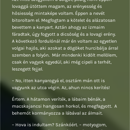
lovaggá ütöttem magam, az erényesség és
hősiesség mintaképe voltam. Éppen a nevét
bitoroltam el. Megfogtam a kötelet és alázatosan
bevettem a kanyart. Aztán ahogy az izmaim
fáradtak, úgy fogyott a dicsőség és a lovagi erény.
A következő fordulónál már én voltam az egyetlen
volgai hajós, aki azokat a dögöket hurcibálja árral
szemben a folyón. Már mindenki kidőlt mellőlem,
csak én vagyok egyedül, aki még cipeli a terhét,
leszegett fejjel.
– No, itten kanyarogyá el, osztám mán ott is
vagyunk az utca végin. Az, ahun nincs kerítés!
Értem. A hátamon veríték, a lábaim bénák, a
macskajancsi hangosan horkol, és megfagyott. A
behemót kormányozza a lábával az álmait.
– Hova is indultam? Szánkóért. – motyogom,