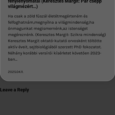
fénylenyomatai (Keresztes Margit: Pár csepp
világmézért…)
Ha csak a zöld fűszál életétmegérteném és
felfoghatnám,megnyílna a világmindenség;ha
önmagunkat megismernénk,az istenséget
megéreznénk. (Keresztes Margit: Szikra mindenség)
Keresztes Margit oktató-kutató orvosként töltötte
aktív éveit, sejtbiológiából szerzett PhD fokozatot.
Néhány korábbi versírói kísérletet követően 2023-
ban…
2025.04.11.
Leave a Reply