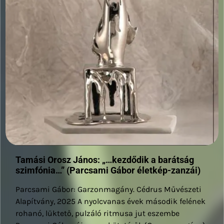
Tamási Orosz János: „…kezdődik a barátság
szimfónia…” (Parcsami Gábor életkép-zanzái)
Parcsami Gábor: Garzonmagány. Cédrus Művészeti
Alapítvány, 2025 A nyolcvanas évek második felének
rohanó, lüktető, pulzáló ritmusa jut eszembe