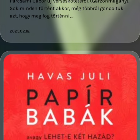
Parcsami Gábor új verseskötetéről. (Garzonmagány).
Sok minden történt akkor, még többről gondoltuk
azt, hogy meg fog történni,…
2025.02.18.