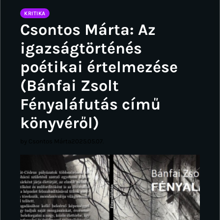
KRITIKA
Csontos Márta: Az
igazságtörténés
poétikai értelmezése
(Bánfai Zsolt
Fényaláfutás című
könyvéről)
by Csontos Márta
2025.05.07.