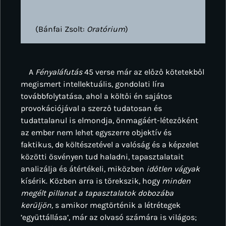
(Bánfai Zsolt:
Oratórium
)
A
Fényaláfutás
45 verse már az előző kötetekből
megismert intellektuális, gondolati líra
továbbfolytatása, ahol a költői én sajátos
provokációjával a szerző tudatosan és
tudattalanul is elmondja, önmagáért-létezőként
az ember nem lehet egyszerre objektív és
faktikus, de költészetével a valóság és a képzelet
közötti ösvényen tud haladni, tapasztalatait
analizálja és átértékeli, miközben
időtlen vágyak
kísérik. Közben arra is törekszik, hogy
minden
megélt pillanat a tapasztalatok dobozába
kerüljön,
s amikor megtörténik a létrétegek
’együttállása’, már az olvasó számára is világos;