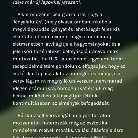
ideje már új lapokkal játszani.
A költői üzenet pedig arra utal, hogy a
’fényaláfutás’, (mely olvasatomban inkább a
megvilágosodás igényét és lehetőségét fejez ki),
elkerülhetetlenül nyomot hagy a mindennapi
életmenetben, átvilágítja a hagyományokat és a
jelenkori történeteket befolyásoló irányvonalak
mintázatát. Ha H, R. Jauss német egyetemi tanár
recepcióelméletére gondolunk, elfogadjuk, hogy az
esztétikai tapasztalat az önmegértés módja, s a
versvilág, mint megnyíló univerzum, nem marad
idegen számunkra; önmagunkat értjük meg
benne, miközben átlényegítjük létünk
kontinuitásában az élmények befogadását.
Bánfai Zsolt versvilágában olyan tartalmi
mozzanatok határozzák meg az esztétikai
minőséget, melyek morális, vallási állásfoglalásra
késztetnek bennünket. A ’határok nélküli’