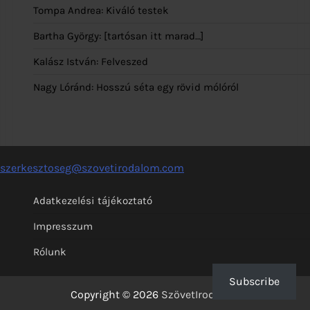
Tompa Andrea: Kiváló testek
Bartha György: [tartósan itt marad…]
Kalász István: Felveszed
Nagy Lóránd: Hosszú séta egy rövid mólóról
szerkesztoseg@szovetirodalom.com
Adatkezelési tájékoztató
Impresszum
Rólunk
Subscribe
Copyright © 2026
SzövetIrodalom