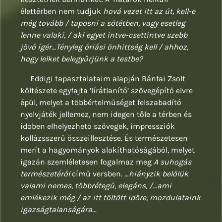
élettérben nem tudjuk
hová vezet itt az út, kell-e
még tovább / taposni a sötétben, vagy esetleg
lenne valaki, / aki egyet intve-csettintve szebb
jövő ígér…Tényleg óriási önhittség kell / ahhoz,
hogy lelket belegyűrjünk a testbe?
Eddigi tapasztalataim alapján Bánfai Zsolt
költészete egyfajta ’lírátlanító’ szövegépítő elvre
épül, melyet a többértelműséget felszabadító
nyelvjáték jellemez, nem idegen tőle a térben és
időben elhelyezhető szövegek, impressziók
kollázsszerű összeillesztése. És természetesen
merít a hagyományok alakíthatóságából, melyet
igazán szemléletesen fogalmaz meg
A suhogás
természetéről
című versben. …
hiányzik belőlük
valami nemes, többrétegű, elegáns, /…ami
emlékezik még / az itt töltött időre, mozdulataink
igazságtalanságára…