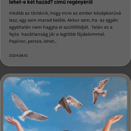
lehet-e két hazád? című regényéről
Inkább az történik, hogy mire az ember középkorúvá
lesz, egy sem marad belőle. Akkor sem, ha az egyén
egyáltalán nem hagyta el szülőföldjét. Talán ez a
fajta hazátlanság jár a legtöbb fájdalommal.
Papíron, persze, lehet…
2024.08.10.