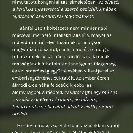
rámutatott kongenialitás-elméletében:
az olvasó,
a kritikus újrateremti a szerző pszichikumában
lejátszódó szemantikai folyamatokat.
Bánfai Zsolt költészete nem mindennapi
mércével mérhető intellektuális líra, melyet az
individuum rejtélyei kísérnek, ami olykor
magyarázatra szorul, s a felismerés mindig az
interszubjektív szituációban létezik. A másik
másságának áthatolhatatlansága az idegenség
és az ismerősség együttélésében villantja fel az
emberiségtörténet buktatóit. Az ember ébren
álmodik, de néha felocsúdik ebből az
álomvilágból, s ráébred:
zakatol rajta egy múltba
rozsdált szerelvény / tudom, én húzom,
tehervonat ez, / ki váltót állított/ előtte, rendre
odalett.
Mindig a másokkal való találkozásokban vonul
végig az igazságtörténés a létrétegek közötti