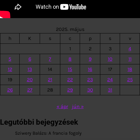
2025. május
h
K
s
c
p
s
v
1
2
3
4
5
6
7
8
9
10
11
12
13
14
15
16
17
18
19
20
21
22
23
24
25
26
27
28
29
30
31
« ápr
jún »
Legutóbbi bejegyzések
Sziwery Balázs: A francia fogoly