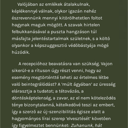
Valójában az emlékek átalakulnak,
képlékennyé válnak, olykor igazán nehéz
észrevennünk mennyi kitörölhetetlen foltot
hagynak maguk mögött. A szavak hirtelen
felbukkanásával a puszta hangzáson túl
másfajta jelentéstartalmak születnek, s a költő
olyankor a képszuggesztió védőbástyája mögé
húzódik.
A recepcióhoz beavatásra van szükség. Vajon
sikerül-e a rítuson úgy részt venni, hogy az
esemény megtörténtté teheti az értelmes létbe
való beintegrálódást? A ’múlt ágyában’ az üresség
elárasztja a tudatot; a tétovázás, a
döntésképtelenség, a zavar, az el nem köteleződés
ténye bizonytalanná, kételkedővé teszi az embert,
így a szerző az új-szenzibilitás égisze alatt a
hagyományos lírai szerep ’elvesztését’ követően
így figyelmeztet bennünket:
Zuhanunk, hát