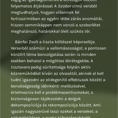
folyamatos átjárással. A
Szobor
című versből
megtudhatjuk, hogyan villannak fel
fortisszimóban az egyéni létbe zárás anomáliái,
hiszen semmiképpen nem vonzó a szoborlétet
meghatározó, határokkal ölelt szűkös tér.
Bánfai Zsolt a tiszta költészet képviselője.
Verseiből száműzi a vallomásosságot, a pontosan
körülírt téma boncolgatása során is minden
esetben behatol a mögöttes létrétegekbe. A
tisztavers
pedig sűrítettsége folytán aktív
közreműködést kíván az olvasótól, akinek el kell
tudni igazodni az elidegenítő effektusok között a
bensőségesség időnkénti mellőzésével,
értelmeznie kell a problémacentrumokat, s
biztonságosan tájékozódni a dolgok
dekompozíciója és rekompozíciója között. Ami
igazán nagyszerűvé teszi ezeket a verseket; a
szövegépítésen, a nyelvi kifejezőeszközök