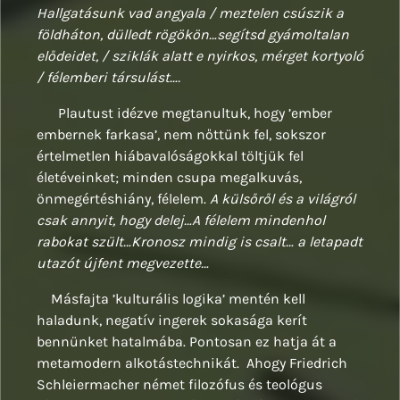
Hallgatásunk vad angyala / meztelen csúszik a
földháton, dülledt rögökön…segítsd gyámoltalan
elődeidet, / sziklák alatt e nyirkos, mérget kortyoló
/ félemberi társulást….
Plautust idézve megtanultuk, hogy ’ember
embernek farkasa’, nem nőttünk fel, sokszor
értelmetlen hiábavalóságokkal töltjük fel
életéveinket; minden csupa megalkuvás,
önmegértéshiány, félelem.
A külsőről és a világról
csak annyit, hogy delej…A félelem mindenhol
rabokat szült…Kronosz mindig is csalt… a letapadt
utazót újfent megvezette…
Másfajta ’kulturális logika’ mentén kell
haladunk, negatív ingerek sokasága kerít
bennünket hatalmába. Pontosan ez hatja át a
metamodern alkotástechnikát. Ahogy Friedrich
Schleiermacher német filozófus és teológus