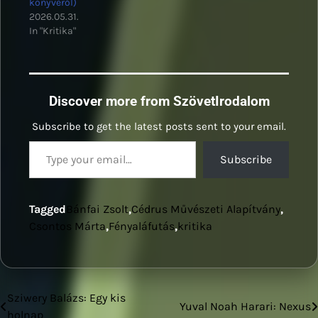
könyvéről)
2026.05.31.
In "Kritika"
Discover more from SzövetIrodalom
Subscribe to get the latest posts sent to your email.
Type your email…
Subscribe
Tagged
Bánfai Zsolt
,
Cédrus Művészeti Alapítvány
,
Csontos Márta
,
Fényaláfutás
,
kritika
Sziwery Balázs: Egy kis
Bejegyzés
Yuval Noah Harari: Nexus
holnap