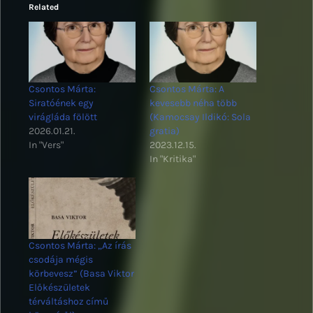
Related
Csontos Márta:
Csontos Márta: A
Siratóének egy
kevesebb néha több
virágláda fölött
(Kamocsay Ildikó: Sola
2026.01.21.
gratia)
In "Vers"
2023.12.15.
In "Kritika"
Csontos Márta: „Az írás
csodája mégis
körbevesz” (Basa Viktor
Előkészületek
térváltáshoz című