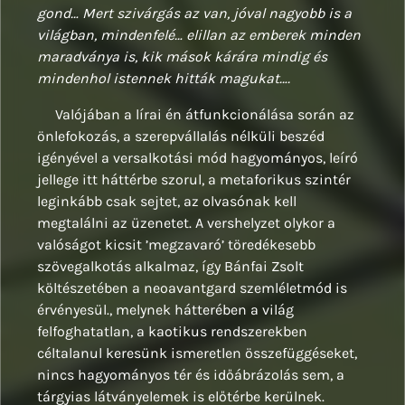
gond… Mert szivárgás az van, jóval nagyobb is a
világban, mindenfelé… elillan az emberek minden
maradványa is, kik mások kárára mindig és
mindenhol istennek hitták magukat….
Valójában a lírai én átfunkcionálása során az
önlefokozás, a szerepvállalás nélküli beszéd
igényével a versalkotási mód hagyományos, leíró
jellege itt háttérbe szorul, a metaforikus szintér
leginkább csak sejtet, az olvasónak kell
megtalálni az üzenetet. A vershelyzet olykor a
valóságot kicsit ’megzavaró’ töredékesebb
szövegalkotás alkalmaz, így Bánfai Zsolt
költészetében a neoavantgard szemléletmód is
érvényesül., melynek hátterében a világ
felfoghatatlan, a kaotikus rendszerekben
céltalanul keresünk ismeretlen összefüggéseket,
nincs hagyományos tér és időábrázolás sem, a
tárgyias látványelemek is előtérbe kerülnek.