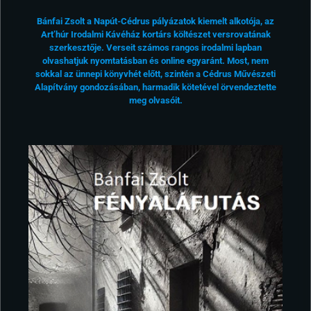
Bánfai Zsolt a Napút-Cédrus pályázatok kiemelt alkotója, az
Art’húr Irodalmi Kávéház kortárs költészet versrovatának
szerkesztője. Verseit számos rangos irodalmi lapban
olvashatjuk nyomtatásban és online egyaránt. Most, nem
sokkal az ünnepi könyvhét előtt, szintén a Cédrus Művészeti
Alapítvány gondozásában, harmadik kötetével örvendeztette
meg olvasóit.