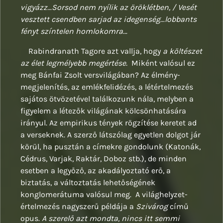
vigyázz…Sorsod nem nyílik az öröklétben, / Vesét
vesztett csendben sarjad az idegenség…lobbants
fényt színtelen homlokomra…
Rabindranath Tagore azt vallja, hogy
a költészet
az élet legmélyebb megértése.
Miként valósul ez
meg Bánfai Zsolt versvilágában? Az élmény-
megjelenítés, az emlékfelidézés, a létértelmezés
sajátos ötvözetével találkozunk nála, melyben a
figyelem a létezők világának kölcsönhatására
irányul. Az empirikus tények rögzítése keretet ad
a verseknek. A szerző látszólag egyetlen dolgot jár
körül, ha pusztán a címekre gondolunk (Katonák,
Cédrus, Varjak, Raktár, Doboz stb.), de minden
esetben a legyőző, az akadályoztató erő, a
biztatás, a változtatás lehetőségének
konglomerátuma valósul meg. A világhelyzet-
értelmezés nagyszerű példája a
Szivárog
című
opus.
A szerelő azt mondta, nincs itt semmi