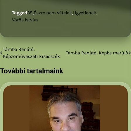
Tagged
35
,
Észre nem vételek
,
Ügyetlenek
,
Vörös István
Támba Renátó:
Bejegyzés
Támba Renátó: Képbe merülő
Képzőművészeti kisesszék
navigáció
További tartalmaink