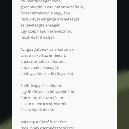
munkátlanságát óvná,
gondolkodni akar, hátramozdítani,
forradalmárkodik vagy épp
hazudik, takargatja a tehetségét
és tehetségtelenségét.
Egy szép napon arra eszmél,
nézik és kritizálják.
Az igazgatónak és a költőnek
vezetnie kell az embereit,
a pásztornak az állatait,
a taxisnak a kocsiját,
a könyvelőnek a főkönyveket.
A költő egyszer ellopott
egy főkönyvet a könyvelőjétől,
érdekelte, mi az a fő, ami
el van rejtve a számsorok
és oszlopok között.
Másnap a filozófust kérte
meg, hogy csempéssze vissza