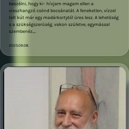
beszélni, hogy ki- hívjam magam ellen a
visszhangzó csönd bocsánatát. A feneketlen, vízzel
telt kút már egy madárkortytól üres lesz. A lehetőség
s a szükségszerűség, vakon születve, egymással
szembenéz,…
2025.09.08.