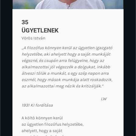
35
ÜGYETLENEK
Vörös István
„A filozófus könnyen kerül az ügyetlen igazgató
helyzetébe, aki ahelyett hogy a
saját
munkáját
végezné, és csupán arra felügyelne, hogy az
alkalmazottai jól végezzék a dolgukat, inkább
átveszi tőlük a munkát, s egy szép napon arra
eszmél, hogy mások munkája alatt roskadozik,
az alkalmazottai meg nézik és kritizálják.”
LW
1931 KI fordítása
A költő könnyen kerül
az ügyetlen filozófus helyzetébe,
ahelyett, hogy a saját