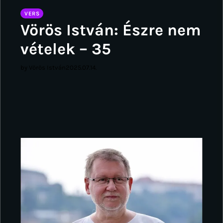
VERS
Vörös István: Észre nem
vételek – 35
by Vörös István
2025.07.14.