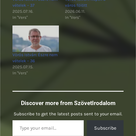
vételek – 37
város fölött
2025.07.16.
2026.06.11.
In "Vers"
In "Vers"
Vörös István: Észre nem
vételek – 36
2025.07.15.
In "Vers"
Discover more from SzövetIrodalom
Subscribe to get the latest posts sent to your email.
Type your email…
Subscribe