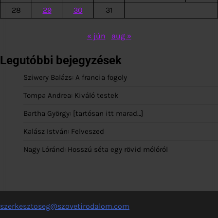
28
29
30
31
« jún
aug »
Legutóbbi bejegyzések
Sziwery Balázs: A francia fogoly
Tompa Andrea: Kiváló testek
Bartha György: [tartósan itt marad…]
Kalász István: Felveszed
Nagy Lóránd: Hosszú séta egy rövid mólóról
szerkesztoseg@szovetirodalom.com