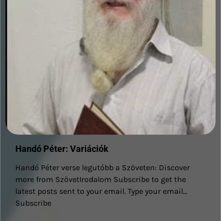
Handó Péter: Variációk
Handó Péter verse legutóbb a Szöveten: Discover
more from SzövetIrodalom Subscribe to get the
latest posts sent to your email. Type your email…
Subscribe