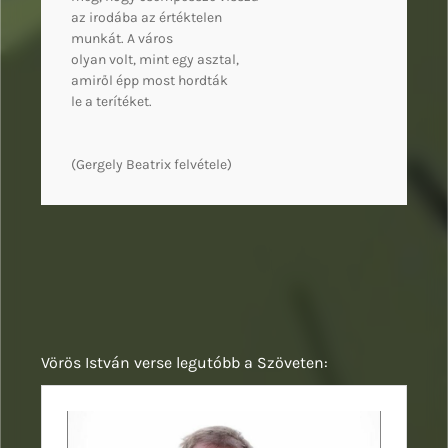
az irodába az értéktelen
munkát. A város
olyan volt, mint egy asztal,
amiről épp most hordták
le a terítéket.
(Gergely Beatrix felvétele)
Vörös István verse legutóbb a Szöveten: