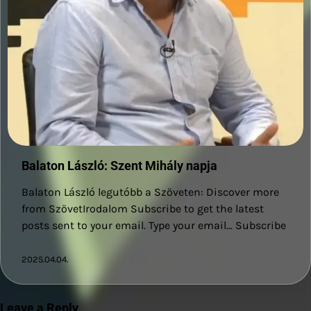
Balaton László: Szent Mihály napja
Balaton László legutóbb a Szöveten: Discover more
from SzövetIrodalom Subscribe to get the latest
posts sent to your email. Type your email… Subscribe
2025.04.04.
Leave a Reply