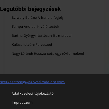
Legutóbbi bejegyzések
Sziwery Balázs: A francia fogoly
Tompa Andrea: Kiváló testek
Bartha György: [tartósan itt marad…]
Kalász István: Felveszed
Nagy Lóránd: Hosszú séta egy rövid mólóról
szerkesztoseg@szovetirodalom.com
Adatkezelési tájékoztató
Impresszum