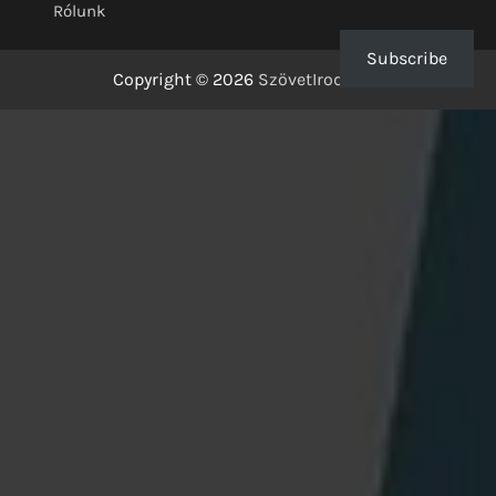
Rólunk
Subscribe
Copyright © 2026
SzövetIrodalom