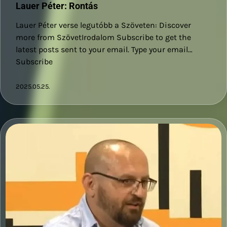
Lauer Péter: Rontás
Lauer Péter verse legutóbb a Szöveten: Discover
more from SzövetIrodalom Subscribe to get the
latest posts sent to your email. Type your email…
Subscribe
2025.05.25.