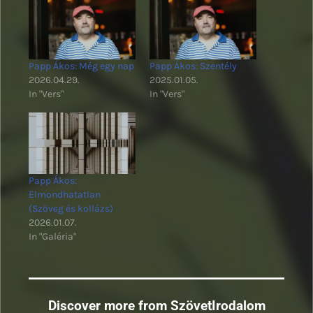
Papp Ákos: Még egy nap
Papp Ákos: Szentély
2026.04.29.
2025.01.05.
In "Vers"
In "Vers"
Papp Ákos:
Elmondhatatlan
(Szöveg és kollázs)
2026.01.07.
In "Galéria"
Discover more from SzövetIrodalom