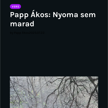
VERS
Papp Ákos: Nyoma sem
marad
by Papp Ákos
2025.07.22.