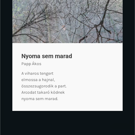
Nyoma sem marad
Papp Ákos
A viharos tengert
elmossa a hajnal,
összezsugorodik a part.
Arcodat takaró ködnek
nyoma sem marad.