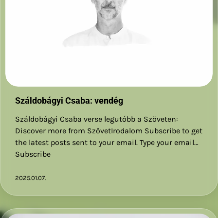
Száldobágyi Csaba: vendég
Száldobágyi Csaba verse legutóbb a Szöveten:
Discover more from SzövetIrodalom Subscribe to get
the latest posts sent to your email. Type your email…
Subscribe
2025.01.07.