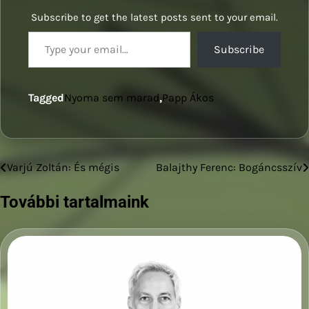
Subscribe to get the latest posts sent to your email.
Type your email…
Subscribe
Tagged
Nyoma sem marad
,
Papp Ákos
Varjú Zoltán: És mégis
Balajthy Ferenc: Bogáncsszív
Bejegyzés
navigáció
További tartalmaink