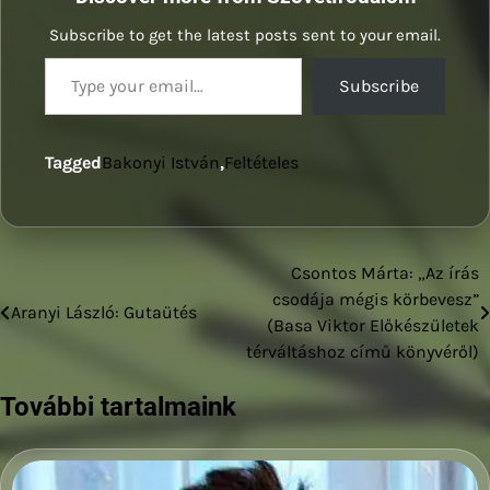
Subscribe to get the latest posts sent to your email.
Type your email…
Subscribe
Tagged
Bakonyi István
,
Feltételes
Csontos Márta: „Az írás
Bejegyzés
csodája mégis körbevesz”
Aranyi László: Gutaütés
navigáció
(Basa Viktor Előkészületek
térváltáshoz című könyvéről)
További tartalmaink