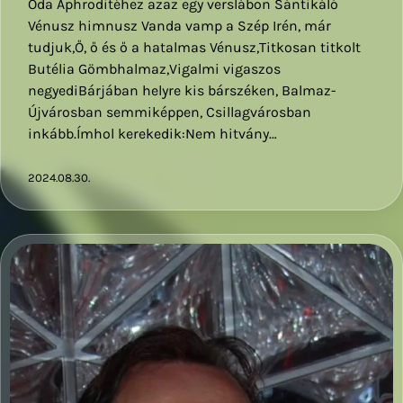
Óda Aphroditéhez azaz egy verslábon Sántikáló
Vénusz himnusz Vanda vamp a Szép Irén, már
tudjuk,Ő, ő és ő a hatalmas Vénusz,Titkosan titkolt
Butélia Gömbhalmaz,Vigalmi vigaszos
negyediBárjában helyre kis bárszéken, Balmaz-
Újvárosban semmiképpen, Csillagvárosban
inkább.Ímhol kerekedik:Nem hitvány…
2024.08.30.