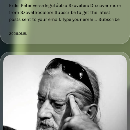
Erdei Péter verse legutóbb a Szöveten: Discover more
from SzövetIrodalom Subscribe to get the latest
posts sent to your email. Type your email… Subscribe
2025.01.18.