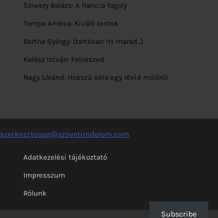
Sziwery Balázs: A francia fogoly
Tompa Andrea: Kiváló testek
Bartha György: [tartósan itt marad…]
Kalász István: Felveszed
Nagy Lóránd: Hosszú séta egy rövid mólóról
szerkesztoseg@szovetirodalom.com
Adatkezelési tájékoztató
Impresszum
Rólunk
Subscribe