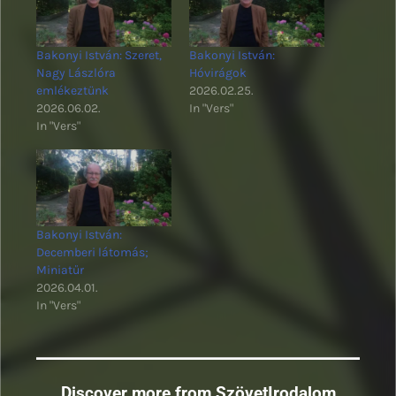
Bakonyi István: Szeret,
Bakonyi István:
Nagy Lászlóra
Hóvirágok
emlékeztünk
2026.02.25.
2026.06.02.
In "Vers"
In "Vers"
Bakonyi István:
Decemberi látomás;
Miniatűr
2026.04.01.
In "Vers"
Discover more from SzövetIrodalom