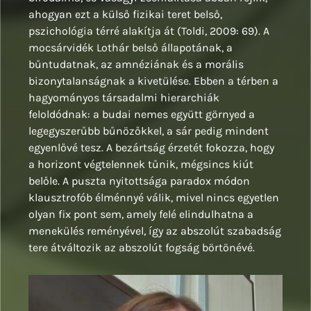
ahogyan ezt a külső fizikai teret belső,
pszichológia térré alakítja át (Toldi, 2009: 69). A
mocsárvidék Lothár belső állapotának, a
bűntudatnak, az amnéziának és a morális
bizonytalanságnak a kivetülése. Ebben a térben a
hagyományos társadalmi hierarchiák
feloldódnak: a budai nemes együtt görnyed a
legegyszerűbb bűnözőkkel, a sár pedig mindent
egyenlővé tesz. A bezártság érzetét fokozza, hogy
a horizont végtelennek tűnik, mégsincs kiút
belőle. A puszta nyitottsága paradox módon
klausztrofób élménnyé válik, mivel nincs egyetlen
olyan fix pont sem, amely felé elindulhatna a
menekülés reményével, így az abszolút szabadság
tere átváltozik az abszolút fogság börtönévé.