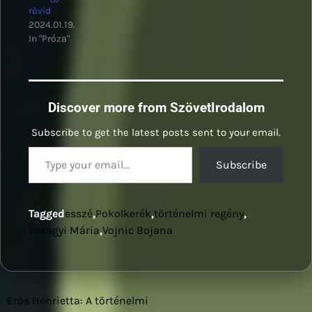
rövid
2024.01.19.
In "Próza"
Discover more from SzövetIrodalom
Subscribe to get the latest posts sent to your email.
Type your email…
Subscribe
Tagged
esszé
,
Pokolkerék
,
történelmi regény
,
Vasagyi Mária
,
Vojnic Bojana
Erős Henrietta: A történelmi
Bejegyzés