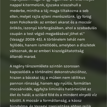
nappal kitermelünk, éjszaka visszahull a
mederbe, mintha a táj maga tiltakozna a seb
ellen, melyet rajta ejteni merészelünk. Így forog
ezen Pokolkerék: az emberi akarat és a mocsár
örökös, iszonyú körforgásában, ahol a szabadulás
csupán a test végső megadásával jöhet el.”
(Vasagyi 2009: 45). A történelem tehát nem
fejlődés, hanem ismétlődés, amelyben a díszletek
változnak, de az emberi kiszolgáltatottság
állandó marad.
A regény térszemlélete szintén szorosan
kapcsolódik a történelmi dekonstrukcióhoz,
hiszen a bácskai táj a műben nem idillikus
pannon rónaság, hanem egy nyúlós, formátlan
mocsárvidék, egyfajta liminális határterület az
élet és halál, a szilárd föld és a mindent elnyelő víz
között. A mocsár a formátlanság, a káosz
birodalma, és Vasagyi zsenialitása abban rejlik,