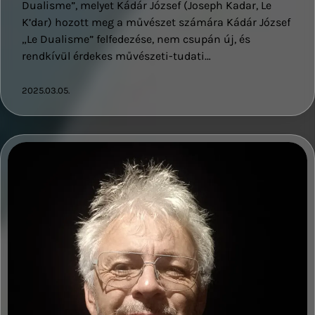
Dualisme”, melyet Kádár József (Joseph Kadar, Le
K’dar) hozott meg a művészet számára Kádár József
„Le Dualisme” felfedezése, nem csupán új, és
rendkívül érdekes művészeti-tudati…
2025.03.05.