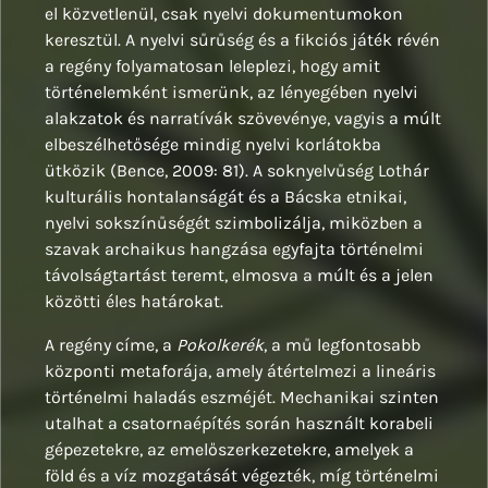
el közvetlenül, csak nyelvi dokumentumokon
keresztül. A nyelvi sűrűség és a fikciós játék révén
a regény folyamatosan leleplezi, hogy amit
történelemként ismerünk, az lényegében nyelvi
alakzatok és narratívák szövevénye, vagyis a múlt
elbeszélhetősége mindig nyelvi korlátokba
ütközik (Bence, 2009: 81). A soknyelvűség Lothár
kulturális hontalanságát és a Bácska etnikai,
nyelvi sokszínűségét szimbolizálja, miközben a
szavak archaikus hangzása egyfajta történelmi
távolságtartást teremt, elmosva a múlt és a jelen
közötti éles határokat.
A regény címe, a
Pokolkerék
, a mű legfontosabb
központi metaforája, amely átértelmezi a lineáris
történelmi haladás eszméjét. Mechanikai szinten
utalhat a csatornaépítés során használt korabeli
gépezetekre, az emelőszerkezetekre, amelyek a
föld és a víz mozgatását végezték, míg történelmi