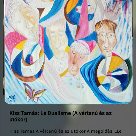
Kiss Tamás: Le Dualisme (A vértanú és az
utókor)
Kiss Tamás A vértanú és az utókor A megoldás: „Le