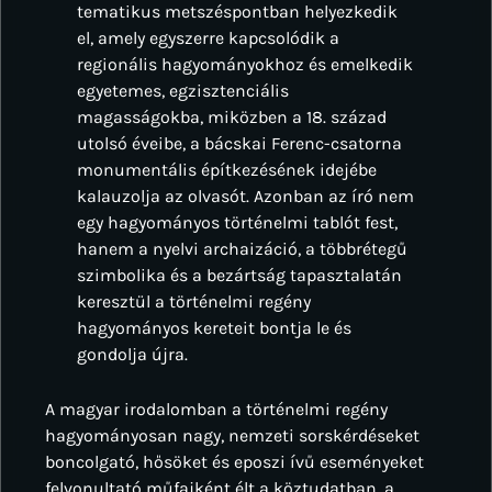
tematikus metszéspontban helyezkedik
el, amely egyszerre kapcsolódik a
regionális hagyományokhoz és emelkedik
egyetemes, egzisztenciális
magasságokba, miközben a 18. század
utolsó éveibe, a bácskai Ferenc-csatorna
monumentális építkezésének idejébe
kalauzolja az olvasót. Azonban az író nem
egy hagyományos történelmi tablót fest,
hanem a nyelvi archaizáció, a többrétegű
szimbolika és a bezártság tapasztalatán
keresztül a történelmi regény
hagyományos kereteit bontja le és
gondolja újra.
A magyar irodalomban a történelmi regény
hagyományosan nagy, nemzeti sorskérdéseket
boncolgató, hősöket és eposzi ívű eseményeket
felvonultató műfajként élt a köztudatban, a