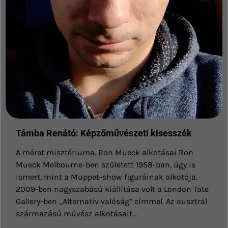
Támba Renátó: Képzőművészeti kisesszék
A méret misztériuma. Ron Mueck alkotásai Ron
Mueck Melbourne-ben született 1958-ban, úgy is
ismert, mint a Muppet-show figuráinak alkotója.
2009-ben nagyszabású kiállítása volt a London Tate
Gallery-ben „Alternatív valóság” címmel. Az ausztrál
származású művész alkotásait…