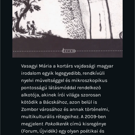
Vasagyi Mária a kortárs vajdasági magyar
irodalom egyik legegyedibb, rendkívüli
nyelvi műveltséggel és mikroszkopikus
pontosságú látásmóddal rendelkező
alkotója, akinek írói világa szorosan
kötődik a Bácskához, azon belül is
Zombor városához és annak történelmi,
multikulturális rétegeihez. A 2009-ben
megjelent
Pokolkerék
című kisregénye
(Forum, Újvidék) egy olyan poétikai és