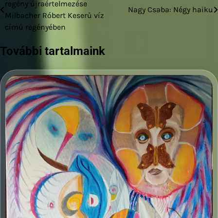
regény újraértelmezése
Nagy Csaba: Négy haiku
navigáció
Milbacher Róbert Keserű víz
című regényében
További tartalmaink