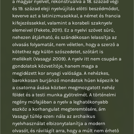
a magyar nyelvet, rekonstruálva a 18. század végi
és 19. század eleji nyelvújítás előtti beszédmódot,
keverve azt a latinizmusokkal, a német és francia
kifejezéssekkel, valamint a korabeli szaknyelv
elemeivel (Fekete, 2011). Ez a nyelvi szövet sűrű,
nehezen átjárható, és szándékosan lelassítja az
olvasás folyamatát, nem véletlen, hogy a szerző a
kötethez egy külön szószedetet, szótárt is
mellékelt (Vasagyi 2009). A nyelv itt nem csupán a
gondolatok közvetítője, hanem maga a
megidézett kor anyagi valósága. A nehézkes,
barokkosan burjánzó mondatok hűen képezik le
a csatorna ásása közben megmozgatott nehéz
földet és a testi munka gyötrelmét. A történelmi
regény műfajában a nyelv a leghatékonyabb
eszköz a korhangulat megteremtésére, ám
Vasagyi túllép ezen: nála az archaikus
nyelvhasználat elbizonytalanítja a modern
olvasót, és rávilágít arra, hogy a múlt nem érhető