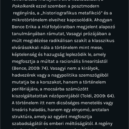
Pokolkerék
ezzel szemben a posztmodern
regényírás, a „historiografikus metafikció” és a
mikrotörténelem elveihez kapcsolódik. Ahogyan
Bence Erika a
Híd
folyóiratban megjelent alapozó
tanulmányában rámutat, Vasagyi prózájában a
múlt megidézése radikálisan szakít a klasszikus
elvárásokkal: nála a történelem mint mese,
képtelenség és hazugság lepleződik le, amely
megfosztja a múltat a racionális linearitástól
(Bence, 2009: 74). Vasagyi nem a királyok,
hadvezérek vagy a nagypolitika szemszögéből
mutatja be a korszakot, hanem a történelem
perifériájára, a mocsárba száműzött
kiszolgáltatottak nézőpontjából (Toldi, 2009: 64).
A történelem itt nem dicsőséges menetelés vagy
lineáris haladás, hanem egy elnyomó, arctalan
struktúra, amely az egyént megfosztja
szabadságától és emberi méltóságától. A regény