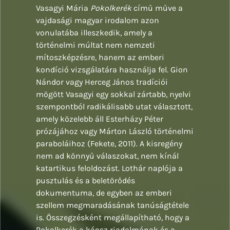
Vasagyi Mária
Pokolkerék
című műve a
vajdasági magyar irodalom azon
vonulatába illeszkedik, amely a
történelmi múltat nem nemzeti
mítoszképzésre, hanem az emberi
kondíció vizsgálatára használja fel. Gion
Nándor vagy Herceg János tradíciói
mögött Vasagyi egy sokkal zártabb, nyelvi
szempontból radikálisabb utat választott,
amely közelebb áll Esterházy Péter
prózájához vagy Márton László történelmi
paraboláihoz (Fekete, 2011). A kisregény
nem ad könnyű válaszokat, nem kínál
katartikus feloldozást. Lothár naplója a
pusztulás és a beletörődés
dokumentuma, de egyben az emberi
szellem megmaradásának tanúságtétele
is. Összegzésként megállapítható, hogy a
Pokolkerék a káosz riadalmának és a