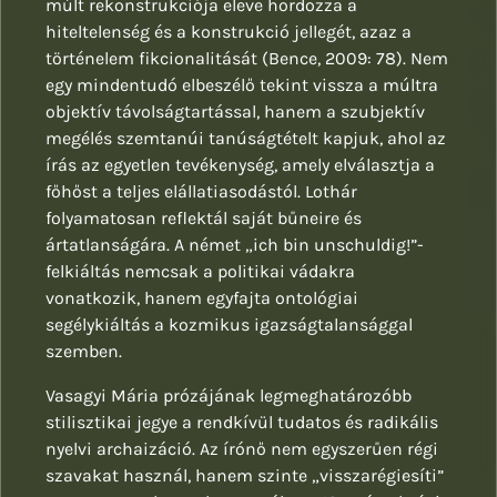
múlt rekonstrukciója eleve hordozza a
hiteltelenség és a konstrukció jellegét, azaz a
történelem fikcionalitását (Bence, 2009: 78). Nem
egy mindentudó elbeszélő tekint vissza a múltra
objektív távolságtartással, hanem a szubjektív
megélés szemtanúi tanúságtételt kapjuk, ahol az
írás az egyetlen tevékenység, amely elválasztja a
főhőst a teljes elállatiasodástól. Lothár
folyamatosan reflektál saját bűneire és
ártatlanságára. A német „ich bin unschuldig!”-
felkiáltás nemcsak a politikai vádakra
vonatkozik, hanem egyfajta ontológiai
segélykiáltás a kozmikus igazságtalansággal
szemben.
Vasagyi Mária prózájának legmeghatározóbb
stilisztikai jegye a rendkívül tudatos és radikális
nyelvi archaizáció. Az írónő nem egyszerűen régi
szavakat használ, hanem szinte „visszarégiesíti”