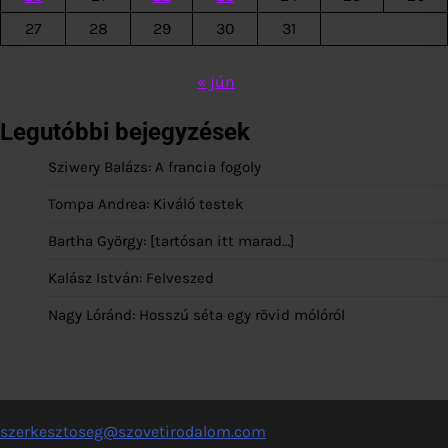
27
28
29
30
31
« jún
Legutóbbi bejegyzések
Sziwery Balázs: A francia fogoly
Tompa Andrea: Kiváló testek
Bartha György: [tartósan itt marad…]
Kalász István: Felveszed
Nagy Lóránd: Hosszú séta egy rövid mólóról
szerkesztoseg@szovetirodalom.com