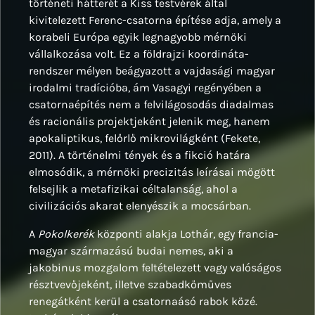
történeti hátterét a Kiss testvérek által
kivitelezett Ferenc-csatorna építése adja, amely a
korabeli Európa egyik legnagyobb mérnöki
vállalkozása volt. Ez a földrajzi koordináta-
rendszer mélyen beágyazott a vajdasági magyar
irodalmi tradícióba, ám Vasagyi regényében a
csatornaépítés nem a felvilágosodás diadalmas
és racionális projektjeként jelenik meg, hanem
apokaliptikus, felőrlő mikrovilágként (Fekete,
2011). A történelmi tények és a fikció határa
elmosódik, a mérnöki precizitás leírásai mögött
felsejlik a metafizikai céltalanság, ahol a
civilizációs akarat elenyészik a mocsárban.
A
Pokolkerék
központi alakja Lothár, egy francia-
magyar származású budai nemes, aki a
jakobinus mozgalom feltételezett vagy valóságos
résztvevőjeként, illetve szabadkőműves
renegátként kerül a csatornaásó rabok közé.