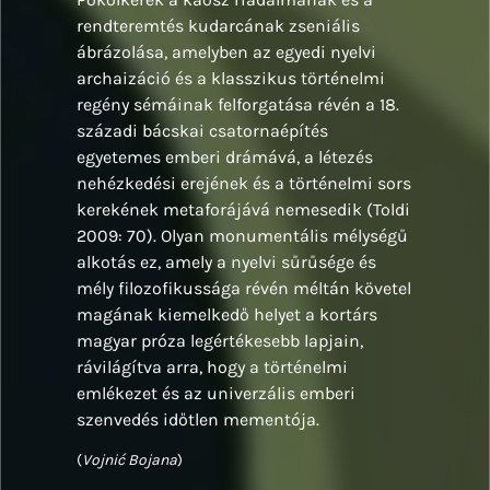
rendteremtés kudarcának zseniális
ábrázolása, amelyben az egyedi nyelvi
archaizáció és a klasszikus történelmi
regény sémáinak felforgatása révén a 18.
századi bácskai csatornaépítés
egyetemes emberi drámává, a létezés
nehézkedési erejének és a történelmi sors
kerekének metaforájává nemesedik (Toldi
2009: 70). Olyan monumentális mélységű
alkotás ez, amely a nyelvi sűrűsége és
mély filozofikussága révén méltán követel
magának kiemelkedő helyet a kortárs
magyar próza legértékesebb lapjain,
rávilágítva arra, hogy a történelmi
emlékezet és az univerzális emberi
szenvedés időtlen mementója.
(
Vojnić Bojana
)