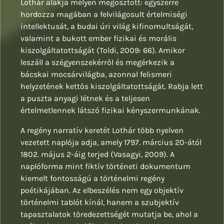
Lothár alakja mélyen megosztott: egyszerre
hordozza magában a felvilágosult értelmiségi
intellektusát, a budai úri világ kifinomultságát,
valamint a bukott ember fizikai és morális
kiszolgáltatottságát (Toldi, 2009: 66). Amikor
leszáll a szégyenszekérről és megérkezik a
bácskai mocsárvilágba, azonnal felismeri
helyzetének kettős kiszolgáltatottságát. Rabja lett
a puszta anyagi létnek és a teljesen
értelmetlennek látszó fizikai kényszermunkának.
A regény narratív keretét Lothár több nyelven
vezetett naplója adja, amely 1797. március 20-ától
1802. május 2-áig terjed (Vasagyi, 2009). A
naplóforma mint fiktív történeti dokumentum
kiemelt fontosságú a történelmi regény
poétikájában. Az elbeszélés nem egy objektív
történelmi tablót kínál, hanem a szubjektív
tapasztalatok töredezettségét mutatja be, ahol a