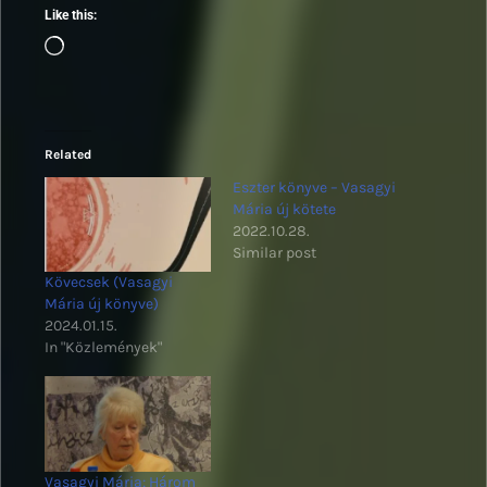
Like this:
Loading…
Related
Eszter könyve – Vasagyi
Mária új kötete
2022.10.28.
Similar post
Kövecsek (Vasagyi
Mária új könyve)
2024.01.15.
In "Közlemények"
Vasagyi Mária: Három