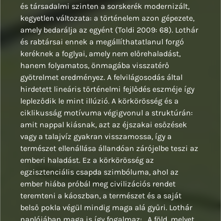
és társadalmi szinten a sorskerék modernizált,
kegyetlen változata: a történelem azon gépezete,
amely bedarálja az egyént (Toldi 2009: 68). Lothár
és rabtársai ennek a megállíthatatlanul forgó
keréknek a foglyai, amely nem előrehaladást,
hanem folyamatos, önmagába visszatérő
gyötrelmet eredményez. A felvilágosodás által
hirdetett lineáris történelmi fejlődés eszméje így
lepleződik le mint illúzió. A körkörösség és a
ciklikusság motívuma végigvonul a struktúrán:
amit nappal kiásnak, azt az éjszakai esőzések
vagy a talajvíz gyakran visszamossa, így a
természet ellenállása állandóan zárójelbe teszi az
emberi haladást. Ez a körkörösség az
egzisztenciális csapda szimbóluma, ahol az
ember hiába próbál meg civilizációs rendet
teremteni a káoszban, a természet és a saját
belső pokla végül mindig maga alá gyűri. Lothár
naplójában maga is így fogalmaz: „A föld, melyet