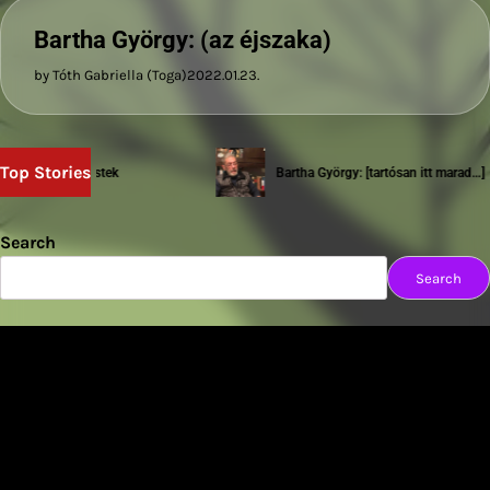
Bartha György: (az éjszaka)
by Tóth Gabriella (Toga)
2022.01.23.
Top Stories
ea: Kiváló testek
Bartha György: [tartósan itt marad…]
Search
Search