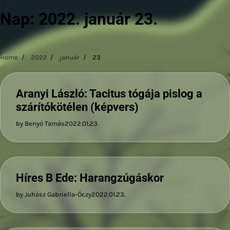
Nap:
2022. január 23.
Home
2022
január
23
Aranyi László: Tacitus tógája pislog a
szárítókötélen (képvers)
by Benyó Tamás
2022.01.23.
Híres B Ede: Harangzúgáskor
by Juhász Gabriella-Óczy
2022.01.23.