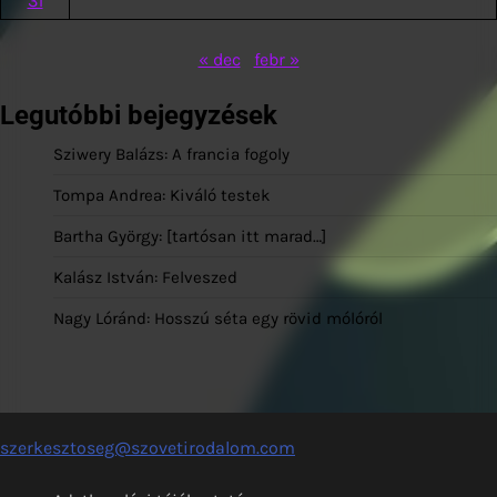
31
« dec
febr »
Legutóbbi bejegyzések
Sziwery Balázs: A francia fogoly
Tompa Andrea: Kiváló testek
Bartha György: [tartósan itt marad…]
Kalász István: Felveszed
Nagy Lóránd: Hosszú séta egy rövid mólóról
szerkesztoseg@szovetirodalom.com