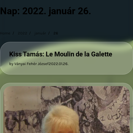
Nap:
2022. január 26.
Home
2022
január
26
Kiss Tamás: Le Moulin de la Galette
by Ványai Fehér József
2022.01.26.