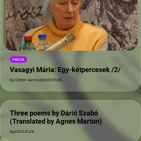
PRÓZA
Vasagyi Mária: Egy-kétpercesek /2/
by Cetter Gertrúd
2022.01.26.
Three poems by Dárió Szabó
(Translated by Agnes Marton)
by
2022.01.26.