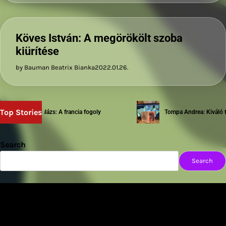
Köves István: A megörökölt szoba
kiürítése
by Bauman Beatrix Bianka
2022.01.26.
Top Stories
Sziwery Balázs: A francia fogoly
Tompa Andrea: Kiváló test
Search
Search