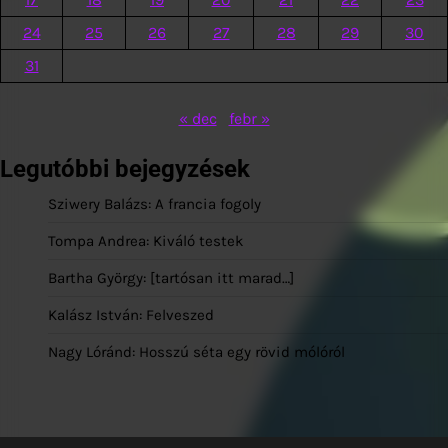
24
25
26
27
28
29
30
31
« dec
febr »
Legutóbbi bejegyzések
Sziwery Balázs: A francia fogoly
Tompa Andrea: Kiváló testek
Bartha György: [tartósan itt marad…]
Kalász István: Felveszed
Nagy Lóránd: Hosszú séta egy rövid mólóról