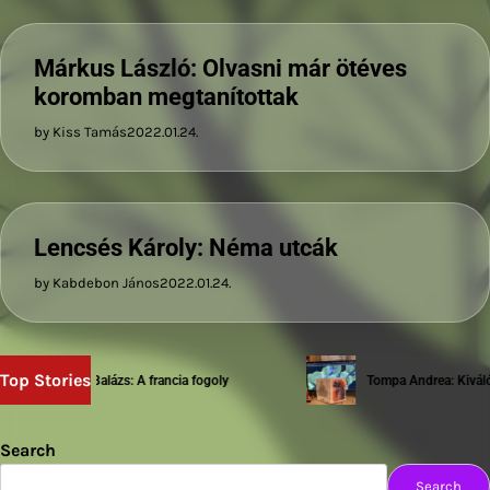
Márkus László: Olvasni már ötéves
koromban megtanítottak
by Kiss Tamás
2022.01.24.
Lencsés Károly: Néma utcák
by Kabdebon János
2022.01.24.
Top Stories
Sziwery Balázs: A francia fogoly
Tompa Andrea: Kiváló te
Search
Search