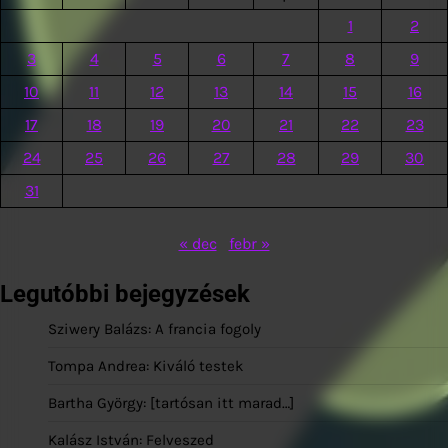
1
2
3
4
5
6
7
8
9
10
11
12
13
14
15
16
17
18
19
20
21
22
23
24
25
26
27
28
29
30
31
« dec
febr »
Legutóbbi bejegyzések
Sziwery Balázs: A francia fogoly
Tompa Andrea: Kiváló testek
Bartha György: [tartósan itt marad…]
Kalász István: Felveszed