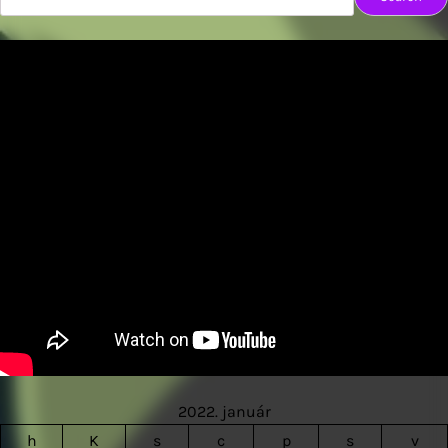
2022. január
h
K
s
c
p
s
v