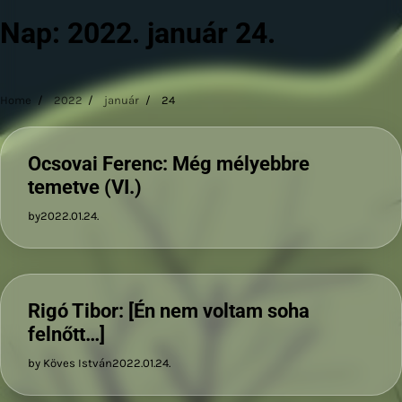
Nap:
2022. január 24.
Home
2022
január
24
Ocsovai Ferenc: Még mélyebbre
temetve (VI.)
by
2022.01.24.
Rigó Tibor: [Én nem voltam soha
felnőtt…]
by Köves István
2022.01.24.