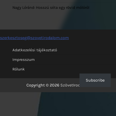
Nagy Lóránd: Hosszú séta egy rövid mólóról
szerkesztoseg@szovetirodalom.com
Adatkezelési tájékoztató
Impresszum
Rólunk
Subscribe
Copyright © 2026
SzövetIrodalom