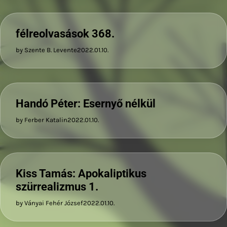
félreolvasások 368.
by Szente B. Levente
2022.01.10.
Handó Péter: Esernyő nélkül
by Ferber Katalin
2022.01.10.
Kiss Tamás: Apokaliptikus
szürrealizmus 1.
by Ványai Fehér József
2022.01.10.