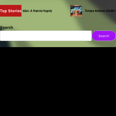
Top Stories
Sziwery Balázs: A francia fogoly
Tompa Andrea: Kiváló tes
Search
Search