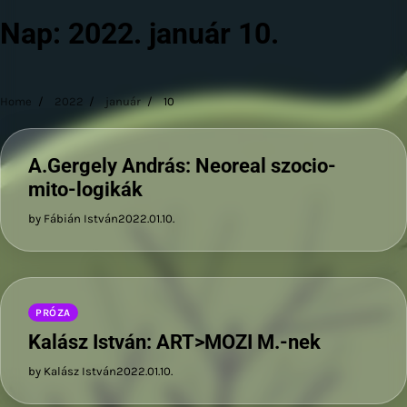
Nap:
2022. január 10.
Home
2022
január
10
A.Gergely András: Neoreal szocio-
mito-logikák
by Fábián István
2022.01.10.
PRÓZA
Kalász István: ART>MOZI M.-nek
by Kalász István
2022.01.10.