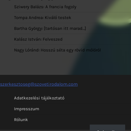
Sziwery Balázs: A francia fogoly
Tompa Andrea: Kiváló testek
Bartha György: [tartósan itt marad…]
Kalász István: Felveszed
Nagy Lóránd: Hosszú séta egy rövid mólóról
szerkesztoseg@szovetirodalom.com
Adatkezelési tájékoztató
Impresszum
Rólunk