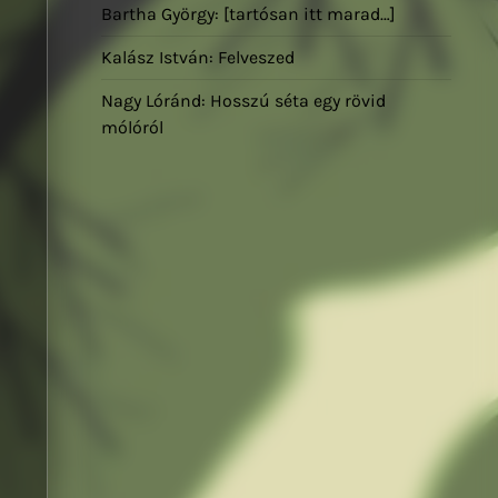
Bartha György: [tartósan itt marad…]
Kalász István: Felveszed
Nagy Lóránd: Hosszú séta egy rövid
mólóról