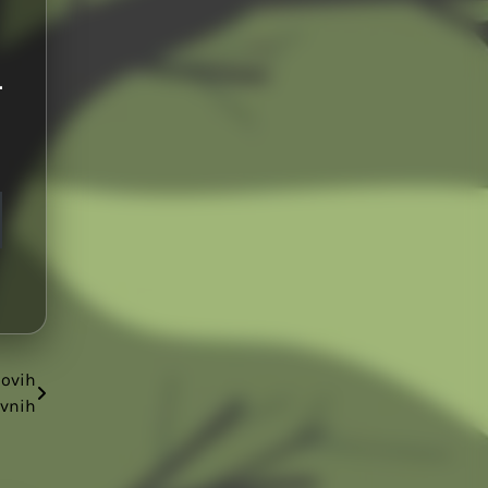
 ovih
ovnih