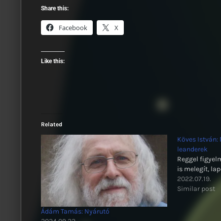
Share this:
Facebook
X
Like this:
Related
Köves István:
leanderek
Reggel figyelm
is melegít, l
2022.07.19.
Similar post
Ádám Tamás: Nyárutó