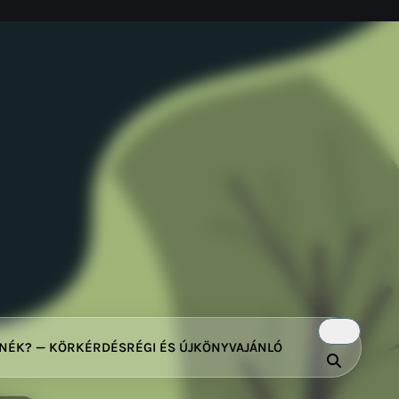
TNÉK? — KÖRKÉRDÉS
RÉGI ÉS ÚJ
KÖNYVAJÁNLÓ