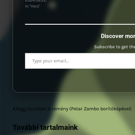
2024.09.22.
In "Vers"
Discover mo
Subscribe to get the
Type your email…
Bejegyzés
Nagy Gusztáv: A remény (Petar Zambo borítóképével)
navigáció
További tartalmaink