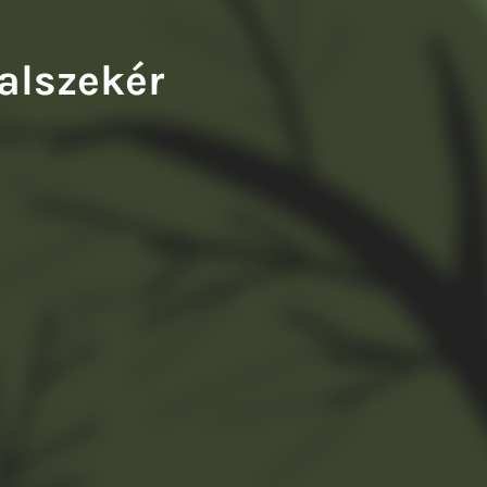
ry Balázs: A francia fogoly
Tompa Andrea: Kiváló testek
alszekér