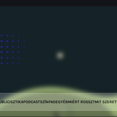
UBLICISZTIKA
PODCAST
SZÍNPAD
EGYÉB
MIÉRT ROSSZ?
MIT SZERE