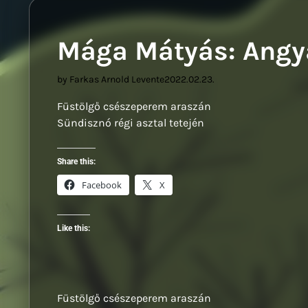
Sziwe
Mága Mátyás: Angy
by Farkas Arnold Levente
2022.02.23.
Füstölgő csészeperem araszán
Sündisznó régi asztal tetején
Share this:
Facebook
X
Like this:
Füstölgő csészeperem araszán