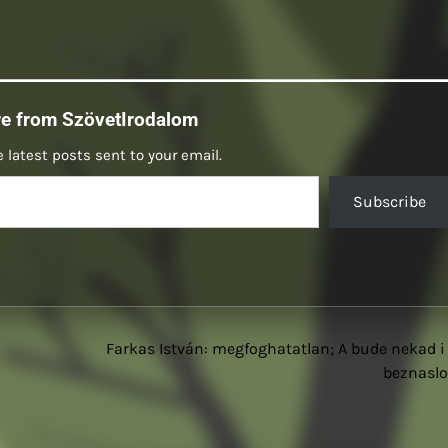
re from SzövetIrodalom
 latest posts sent to your email.
Subscribe
Farkas István: megfoghatatlan; A bude nekad i
beznasl