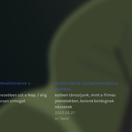
 Mesélhetnének a
Soltész Dávid: múltad maradjon a
múltban.
esebben süt a Nap, / alig
esőben táncoljunk, mint a filmes
aposan simogat
jelenetekben, bolond boldognak
nézzenek
2022.05.27.
In "Vers"