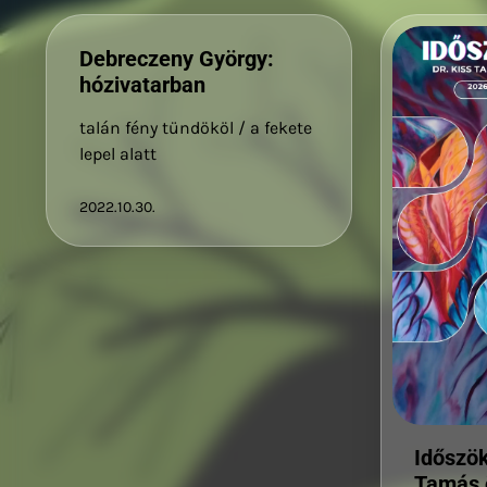
Debreczeny György:
hózivatarban
talán fény tündököl / a fekete
lepel alatt
2022.10.30.
Időszö
Tamás ö