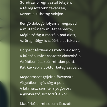
Sündisznó régi asztal tetején,
A tél legsötétebb tavaszán,
Kezem a zuhatag velején.
Rengő dobogó folyama megapad,
A mutató nem mutat semerre,
Mégis zörög a metró a pad alatt,
Az öreg hölgy is szóért siet tekerve.
Horpadt térdben összeforr a csont,
A küszöb, mint csatatér előszobája,
Velőidben összeér minden pont,
Patika-kép, a doktor beteg szabálya.
Megdermedt gejzír a fövenyóra,
Végeidben nyüzsög a por,
A lakmusz sem tér nyugovóra,
A gyökerező, kit torzít a kor.
Madárbőr, ami sosem létezett,