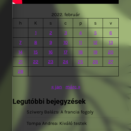
2022. február
h
K
s
c
p
s
v
1
2
3
4
5
6
7
8
9
10
11
12
13
14
15
16
17
18
19
20
21
22
23
24
25
26
27
28
« jan
márc »
Legutóbbi bejegyzések
Sziwery Balázs: A francia fogoly
Tompa Andrea: Kiváló testek