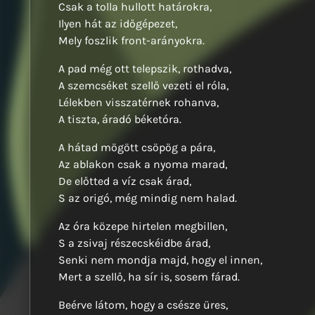
Csak a tolla hullott határokra,
Ilyen hát az időgépezet,
Mely foszlik front-arányokra.
A pad még ott telepszik, rothadva,
A szemcséket szellő vezeti el róla,
Lélekben visszatérnek rohanva,
A tiszta, áradó béketóra.
A hátad mögött csöpög a pára,
Az ablakon csak a nyoma marad,
De előtted a víz csak árad,
S az origó, még mindig nem halad.
Az óra közepe hirtelen megbillen,
S a zsivaj részecskéidbe árad,
Senki nem mondja majd, hogy el innen,
Mert a szellő, ha sír is, sosem fárad.
Beérve látom, hogy a csésze üres,