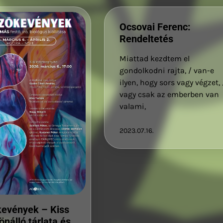
Ocsovai Ferenc:
Rendeltetés
Miattad kezdtem el
gondolkodni rajta, / van-e
ilyen, hogy sors vagy végzet, 
vagy csak az emberben van
valami,
2023.07.16.
kevények – Kiss
nálló tárlata és