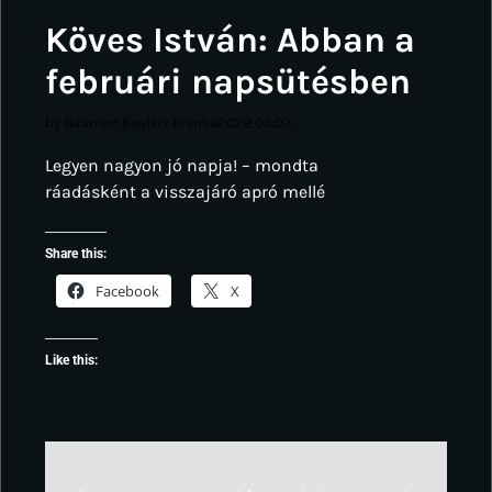
Köves István: Abban a
februári napsütésben
by Bauman Beatrix Bianka
2022.03.02.
Legyen nagyon jó napja! – mondta
ráadásként a visszajáró apró mellé
Share this:
Facebook
X
Like this: