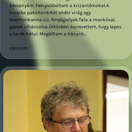
édesanyám. Felnyaláboltam a krizantémokat.A
kocsiba pakoltunk.Két vödör virág egy
marmonkanna víz, fenyőgallyak.Tata a mankóval,
gyerek viháncolva.Útközben észrevettem, hogy lapos
a kerék hátul. Megálltam a házunk…
2025.10.20.