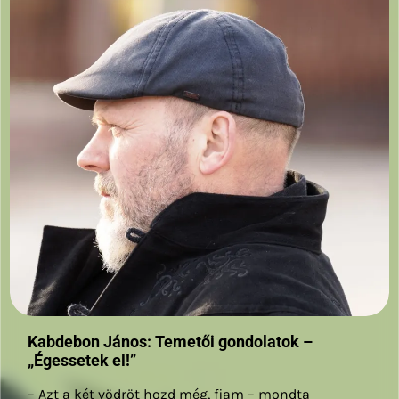
Kabdebon János: Temetői gondolatok –
„Égessetek el!”
– Azt a két vödröt hozd még, fiam – mondta