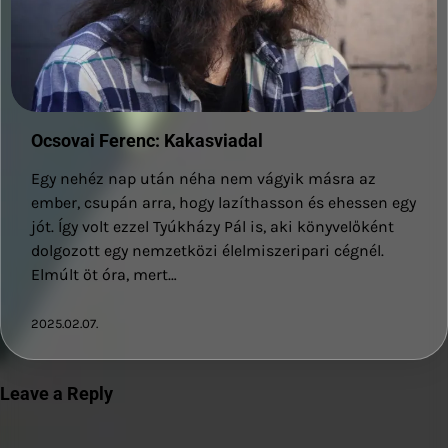
Ocsovai Ferenc: Kakasviadal
Egy nehéz nap után néha nem vágyik másra az
ember, csupán arra, hogy lazíthasson és ehessen egy
jót. Így volt ezzel Tyúkházy Pál is, aki könyvelőként
dolgozott egy nemzetközi élelmiszeripari cégnél.
Elmúlt öt óra, mert…
2025.02.07.
Leave a Reply