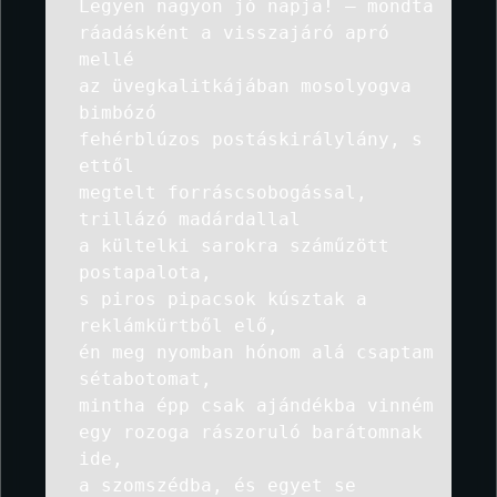
Legyen nagyon jó napja! – mondta
ráadásként a visszajáró apró
mellé
az üvegkalitkájában mosolyogva
bimbózó
fehérblúzos postáskirálylány, s
ettől
megtelt forráscsobogással,
trillázó madárdallal
a kültelki sarokra száműzött
postapalota,
s piros pipacsok kúsztak a
reklámkürtből elő,
én meg nyomban hónom alá csaptam
sétabotomat,
mintha épp csak ajándékba vinném
egy rozoga rászoruló barátomnak
ide,
a szomszédba, és egyet se