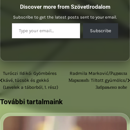
Discover more from SzövetIrodalom
Subscribe to get the latest posts sent to your email.
Type your email…
Subscribe
Turóczi Ildikó: Gyömbéres
Radmila Marković/Радмила
Bejegyzés
kávé, tücsök és gekkó
Марковић: Tiltott gyümölcs/
navigáció
(Levelek a táborból, 1. rész)
Забрањено воће
További tartalmaink