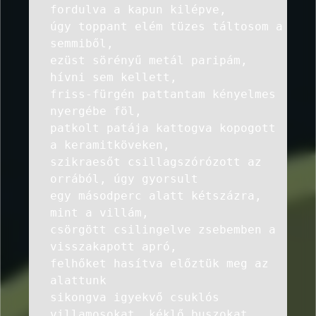
fordulva a kapun kilépve,
úgy toppant elém tüzes táltosom a
semmiből,
ezüst sörényű metál paripám,
hívni sem kellett,
friss-fürgén pattantam kényelmes
nyergébe föl,
patkolt patája kattogva kopogott
a keramitköveken,
szikraesőt csillagszórózott az
orrából, úgy gyorsult
egy másodperc alatt kétszázra,
mint a villám,
csörgött csilingelve zsebemben a
visszakapott apró,
felhőket hasítva előztük meg az
alattunk
sikongva igyekvő csuklós
villamosokat, kéklő buszokat,