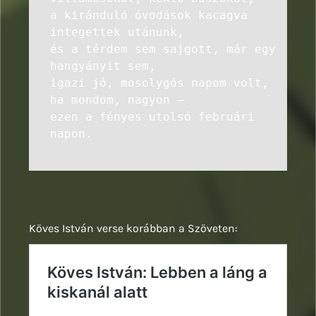
a kiránduló óvodások kacagva
integettek utánunk,
és a térdem sem sajgott, már egy
hangyányit sem,
igazi jó, mosolygós napom volt,
ha mondom, nagyon –
ezen a fényes utolsó februári
napon.
Köves István verse korábban a Szöveten: