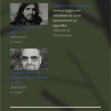
Nagy Gusztáv: A Görcs…
Amikor begörcsöl
lábadban az izom,
belezuhansz az
ágyadba
Ocsovai Ferenc: Apró
2022.03.16.
jelek
Similar post
2024.01.17.
In "Vers"
Nagypál István: Úgy
nézlek, ahogy a felhőket
az égen
2025.01.27.
In "Vers"