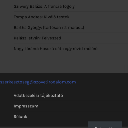
Sziwery Balázs: A francia fogoly
Tompa Andrea: Kiváló testek
Bartha György: [tartósan itt marad…]
Kalász István: Felveszed
Nagy Lóránd: Hosszú séta egy rövid mólóról
szerkesztoseg@szovetirodalom.com
Adatkezelési tájékoztató
Impresszum
Rólunk