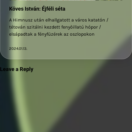
Köves István: Éjféli séta
A Himnusz után elhallgatott a város katatón /
tétován szitálni kezdett fenyőillatú hópor /
elsápadtak a fényfüzérek az oszlopokon
2024.01.13.
Leave a Reply