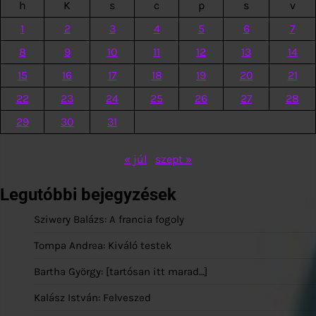
h
K
s
c
p
s
v
1
2
3
4
5
6
7
8
9
10
11
12
13
14
15
16
17
18
19
20
21
22
23
24
25
26
27
28
29
30
31
« júl
szept »
Legutóbbi bejegyzések
Sziwery Balázs: A francia fogoly
Tompa Andrea: Kiváló testek
Bartha György: [tartósan itt marad…]
Kalász István: Felveszed