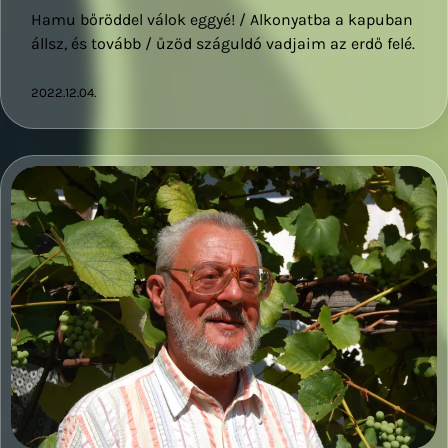
Hamu bőröddel válok eggyé! / Alkonyatba a kapuban
állsz, és tovább / űzöd száguldó vadjaim az erdő felé.
2022.12.04.