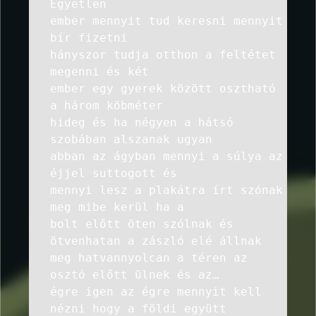
Egyetlen
ember mennyit tud keresni mennyit
bír fizetni
hányszor tudja otthon a feltétet
megenni és két
ember egy gyerek között osztható
a három köbméter
hideg és ha négyen a hátsó
szobában alszanak ugyan
abban az ágyban mennyi a súlya az
éjjel suttogott és
mennyi lesz a plakátra írt szónak
meg mibe kerül ha a
bolt előtt öten szólnak és
ötvenhatan a zászló elé állnak
meg hatvannyolcan a téren az
osztó előtt ülnek és az…
égre igen az égre mennyit kell
nézni hogy a földi együtt