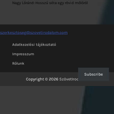
Nagy Lóránd: Hosszú séta egy rövid mólóról
szerkesztoseg@szovetirodalom.com
Adatkezelési tájékoztató
Impresszum
Rólunk
Subscribe
Copyright © 2026
SzövetIrodalom