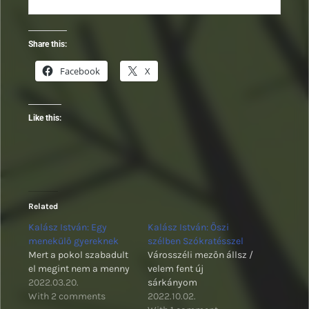
Share this:
Facebook
X
Like this:
Related
Kalász István: Egy
Kalász István: Őszi
menekülő gyereknek
szélben Szókratésszel
Mert a pokol szabadult
Városszéli mezőn állsz /
el megint nem a menny
velem fent új
2022.03.20.
sárkányom
With 2 comments
2022.10.02.