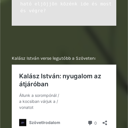
ható eljöjjön közénk ide és most
és végre?
Kalász István verse legutóbb a Szöveten: