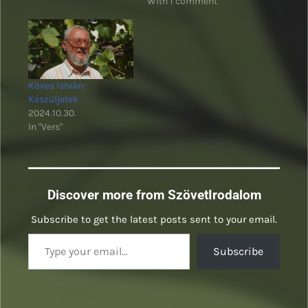
With 1 comment
Köves István:
Készüljetek
2024.10.30.
In "Vers"
Discover more from SzövetIrodalom
Subscribe to get the latest posts sent to your email.
Type your email…
Subscribe