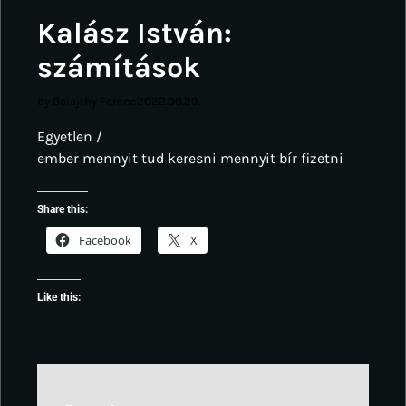
Kalász István:
számítások
by Balajthy Ferenc
2022.08.29.
Egyetlen /
ember mennyit tud keresni mennyit bír fizetni
Share this:
Facebook
X
Like this: