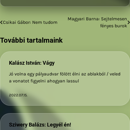
Magyari Barna: Sejtelmesen
Bejegyzés
Csikai Gábor: Nem tudom
fényes burok
navigáció
További tartalmaink
Kalász István: Vágy
Jó volna egy pályaudvar fölött élni az ablakból / veled
a vonatot figyelni ahogyan lassul
2022.07.15.
Sziwery Balázs: Legyél én!