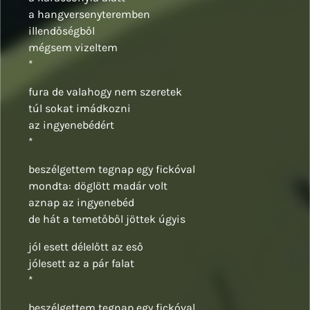
a hangversenyteremben
illendőségből
mégsem vizeltem
*
fura de valahogy nem szeretek
túl sokat imádkozni
az ingyenebédért
*
beszélgettem tegnap egy fickóval
mondta: döglött madár volt
aznap az ingyenebéd
de hát a temetőből jöttek úgyis
jól esett délelőtt az eső
jólesett az a pár falat
*
beszélgettem tegnap egy fickóval