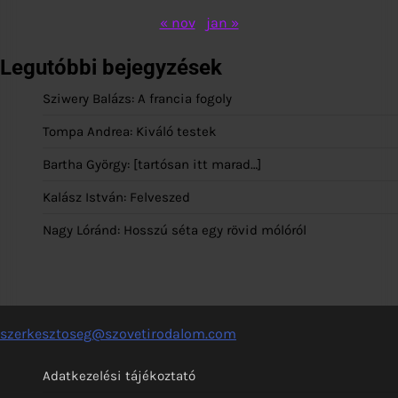
« nov
jan »
Legutóbbi bejegyzések
Sziwery Balázs: A francia fogoly
Tompa Andrea: Kiváló testek
Bartha György: [tartósan itt marad…]
Kalász István: Felveszed
Nagy Lóránd: Hosszú séta egy rövid mólóról
szerkesztoseg@szovetirodalom.com
Adatkezelési tájékoztató