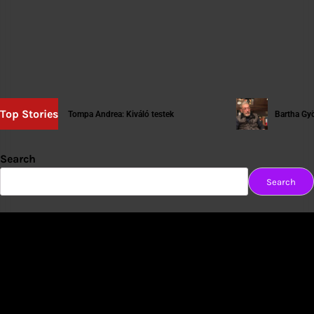
Top Stories
Tompa Andrea: Kiváló testek
Bartha György: [tart
Search
Search