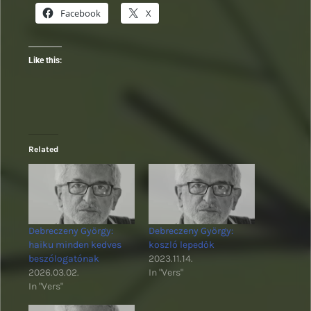
Facebook
X
Like this:
Related
Debreczeny György:
Debreczeny György:
haiku minden kedves
koszló lepedők
beszólogatónak
2023.11.14.
2026.03.02.
In "Vers"
In "Vers"