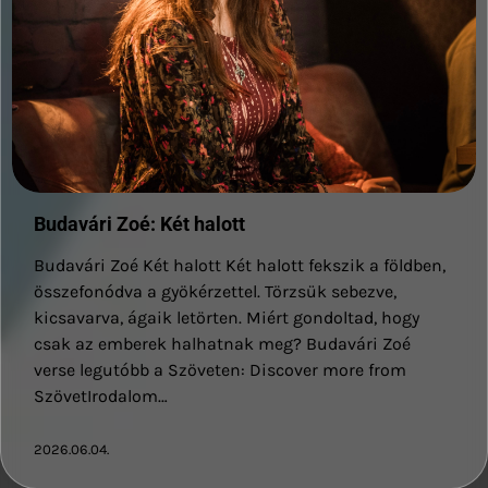
Budavári Zoé: Két halott
Budavári Zoé Két halott Két halott fekszik a földben,
összefonódva a gyökérzettel. Törzsük sebezve,
kicsavarva, ágaik letörten. Miért gondoltad, hogy
csak az emberek halhatnak meg? Budavári Zoé
verse legutóbb a Szöveten: Discover more from
SzövetIrodalom…
2026.06.04.