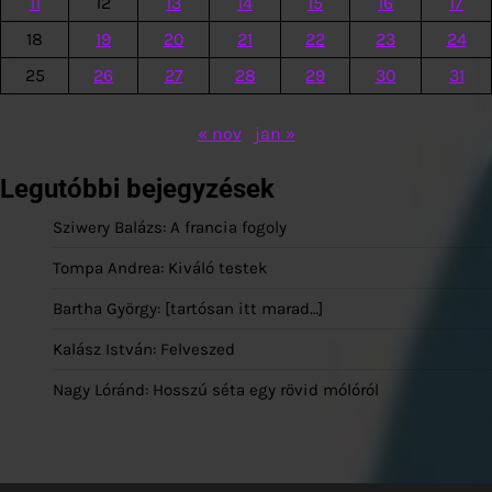
11
12
13
14
15
16
17
18
19
20
21
22
23
24
25
26
27
28
29
30
31
« nov
jan »
Legutóbbi bejegyzések
Sziwery Balázs: A francia fogoly
Tompa Andrea: Kiváló testek
Bartha György: [tartósan itt marad…]
Kalász István: Felveszed
Nagy Lóránd: Hosszú séta egy rövid mólóról