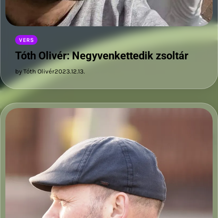
VERS
Tóth Olivér: Negyvenkettedik zsoltár
by Tóth Olivér
2023.12.13.