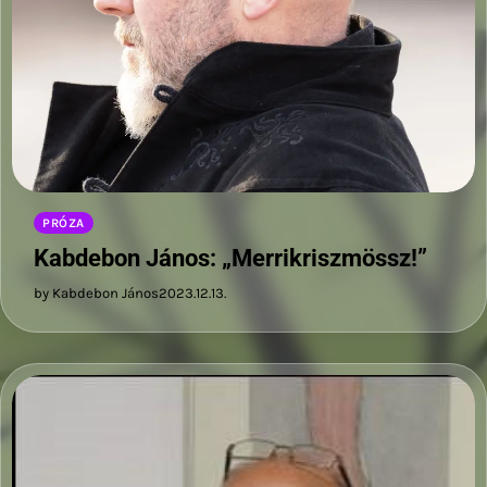
PRÓZA
Kabdebon János: „Merrikriszmössz!”
by Kabdebon János
2023.12.13.