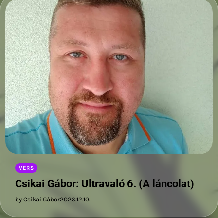
VERS
Csikai Gábor: Ultravaló 6. (A láncolat)
by Csikai Gábor
2023.12.10.