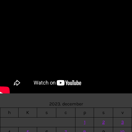
2023. december
h
K
s
c
p
s
v
1
2
3
4
5
6
7
8
9
10