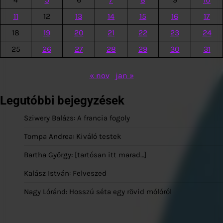
11
12
13
14
15
16
17
18
19
20
21
22
23
24
25
26
27
28
29
30
31
« nov
jan »
Legutóbbi bejegyzések
Sziwery Balázs: A francia fogoly
Tompa Andrea: Kiváló testek
Bartha György: [tartósan itt marad…]
Kalász István: Felveszed
Nagy Lóránd: Hosszú séta egy rövid mólóról