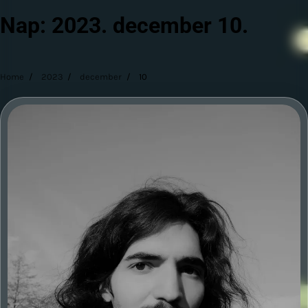
Nap:
2023. december 10.
Home
2023
december
10