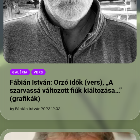
GALÉRIA
VERS
Fábián István: Orzó idők (vers), „A
szarvassá változott fiúk kiáltozása…”
(grafikák)
by Fábián István
2023.12.02.