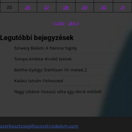
25
26
27
28
29
30
31
« nov
jan »
Legutóbbi bejegyzések
Sziwery Balázs: A francia fogoly
Tompa Andrea: Kiváló testek
Bartha György: [tartósan itt marad…]
Kalász István: Felveszed
Nagy Lóránd: Hosszú séta egy rövid mólóról
szerkesztoseg@szovetirodalom.com