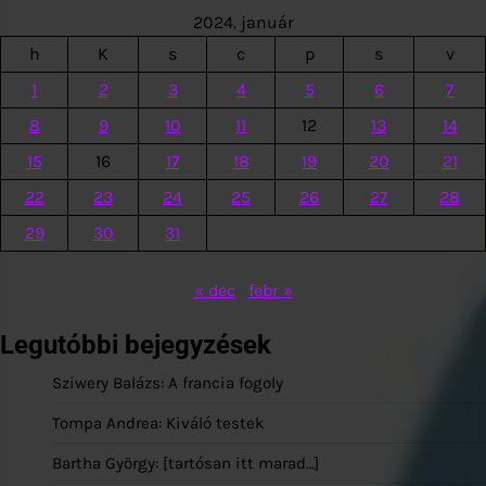
2024. január
h
K
s
c
p
s
v
1
2
3
4
5
6
7
8
9
10
11
12
13
14
15
16
17
18
19
20
21
22
23
24
25
26
27
28
29
30
31
« dec
febr »
Legutóbbi bejegyzések
Sziwery Balázs: A francia fogoly
Tompa Andrea: Kiváló testek
Bartha György: [tartósan itt marad…]