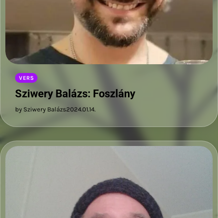
VERS
Sziwery Balázs: Foszlány
by Sziwery Balázs
2024.01.14.