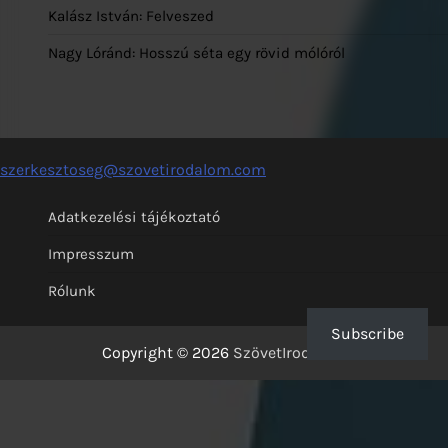
Kalász István: Felveszed
Nagy Lóránd: Hosszú séta egy rövid mólóról
szerkesztoseg@szovetirodalom.com
Adatkezelési tájékoztató
Impresszum
Rólunk
Subscribe
Copyright © 2026
SzövetIrodalom