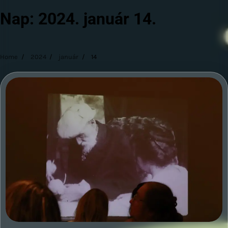
Nap:
2024. január 14.
Home
2024
január
14