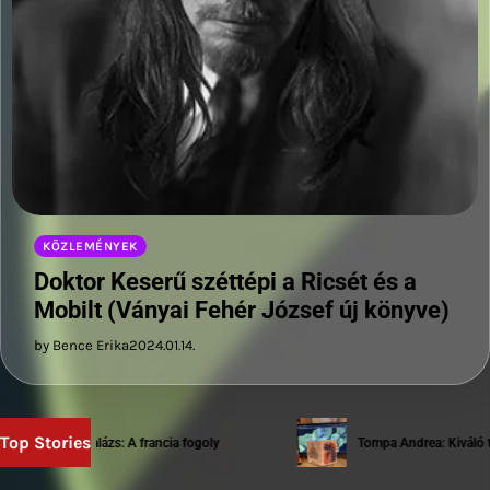
KÖZLEMÉNYEK
Doktor Keserű széttépi a Ricsét és a
Mobilt (Ványai Fehér József új könyve)
by Bence Erika
2024.01.14.
Top Stories
Sziwery Balázs: A francia fogoly
Tompa Andrea: Kiváló testek