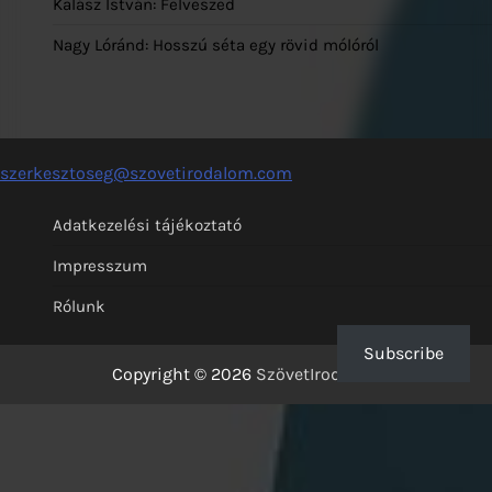
Kalász István: Felveszed
Nagy Lóránd: Hosszú séta egy rövid mólóról
szerkesztoseg@szovetirodalom.com
Adatkezelési tájékoztató
Impresszum
Rólunk
Subscribe
Copyright © 2026
SzövetIrodalom