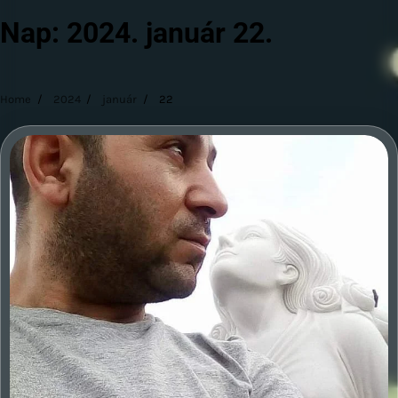
Nap:
2024. január 22.
Home
2024
január
22