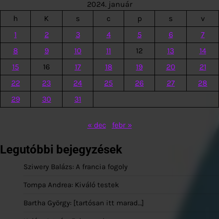
2024. január
h
K
s
c
p
s
v
1
2
3
4
5
6
7
8
9
10
11
12
13
14
15
16
17
18
19
20
21
22
23
24
25
26
27
28
29
30
31
« dec
febr »
Legutóbbi bejegyzések
Sziwery Balázs: A francia fogoly
Tompa Andrea: Kiváló testek
Bartha György: [tartósan itt marad…]