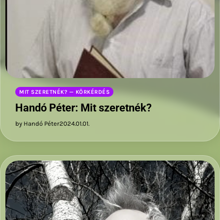
MIT SZERETNÉK? — KÖRKÉRDÉS
Handó Péter: Mit szeretnék?
by Handó Péter
2024.01.01.