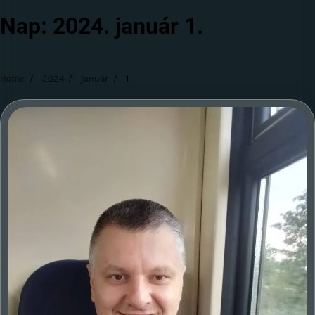
Nap:
2024. január 1.
Home
2024
január
1