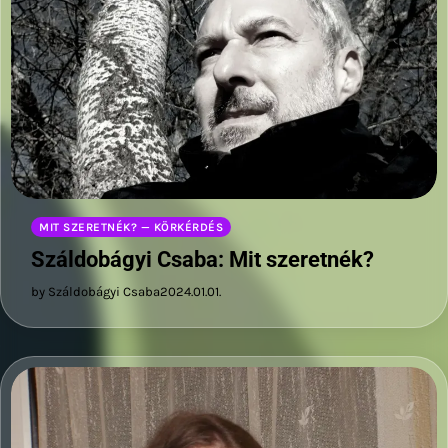
MIT SZERETNÉK? — KÖRKÉRDÉS
Száldobágyi Csaba: Mit szeretnék?
by Száldobágyi Csaba
2024.01.01.