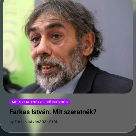
MIT SZERETNÉK? — KÖRKÉRDÉS
Farkas István: Mit szeretnék?
by Farkas István
2024.01.01.