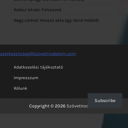
Kalász István: Felveszed
Nagy Lóránd: Hosszú séta egy rövid mólóról
szerkesztoseg@szovetirodalom.com
Adatkezelési tájékoztató
Impresszum
Rólunk
Subscribe
Copyright © 2026
SzövetIrodalom