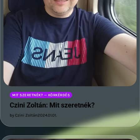
MIT SZERETNÉK? — KÖRKÉRDÉS
Czini Zoltán: Mit szeretnék?
by Czini Zoltán
2024.01.01.