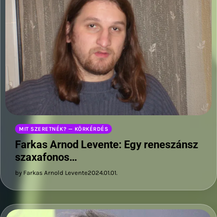
MIT SZERETNÉK? — KÖRKÉRDÉS
Farkas Arnod Levente: Egy reneszánsz
szaxafonos…
by Farkas Arnold Levente
2024.01.01.