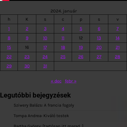
2024. január
h
K
s
c
p
s
v
1
2
3
4
5
6
7
8
9
10
11
12
13
14
15
16
17
18
19
20
21
22
23
24
25
26
27
28
29
30
31
« dec
febr »
Legutóbbi bejegyzések
Sziwery Balázs: A francia fogoly
Tompa Andrea: Kiváló testek
Bartha György: [tartósan itt marad…]