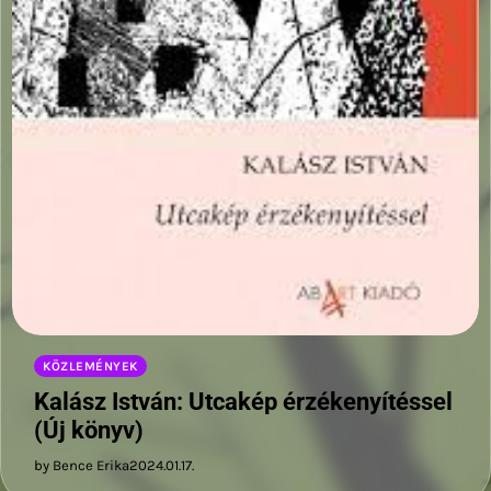
KÖZLEMÉNYEK
Kalász István: Utcakép érzékenyítéssel
(Új könyv)
by Bence Erika
2024.01.17.