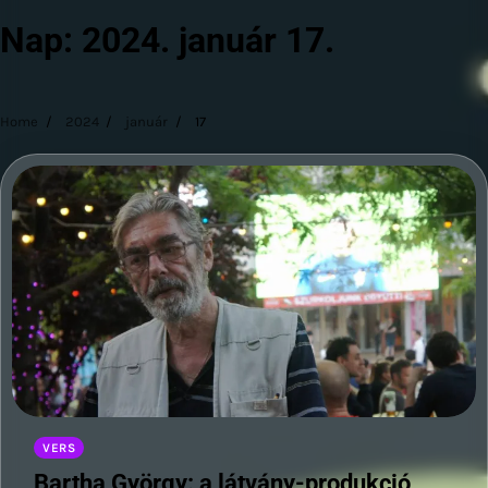
Nap:
2024. január 17.
Home
2024
január
17
VERS
Bartha György: a látvány-produkció