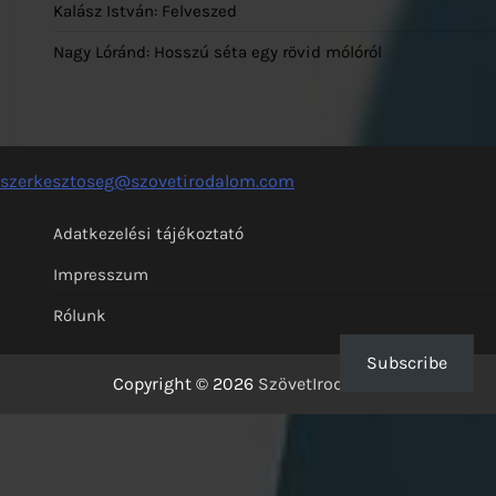
Kalász István: Felveszed
Nagy Lóránd: Hosszú séta egy rövid mólóról
szerkesztoseg@szovetirodalom.com
Adatkezelési tájékoztató
Impresszum
Rólunk
Subscribe
Copyright © 2026
SzövetIrodalom