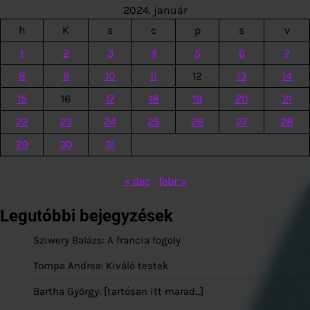
2024. január
h
K
s
c
p
s
v
1
2
3
4
5
6
7
8
9
10
11
12
13
14
15
16
17
18
19
20
21
22
23
24
25
26
27
28
29
30
31
« dec
febr »
Legutóbbi bejegyzések
Sziwery Balázs: A francia fogoly
Tompa Andrea: Kiváló testek
Bartha György: [tartósan itt marad…]