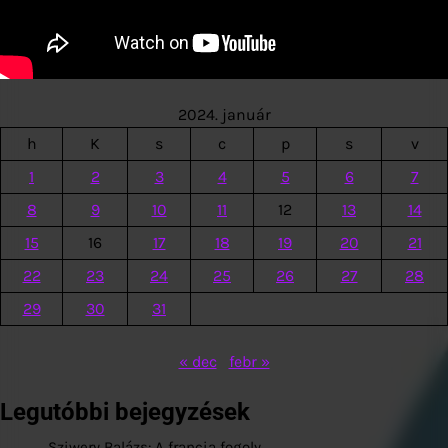
2024. január
h
K
s
c
p
s
v
1
2
3
4
5
6
7
8
9
10
11
12
13
14
15
16
17
18
19
20
21
22
23
24
25
26
27
28
29
30
31
« dec
febr »
Legutóbbi bejegyzések
Sziwery Balázs: A francia fogoly