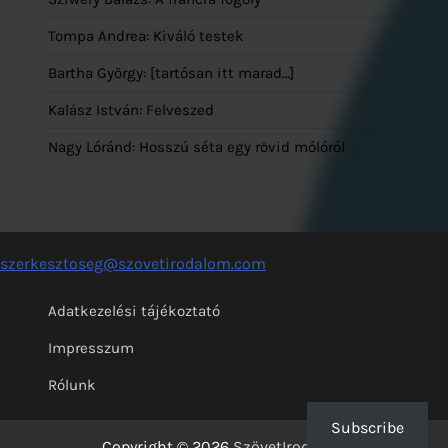
Tompa Andrea: Kiváló testek
Bartha György: [tartósan itt marad…]
Kalász István: Felveszed
Nagy Lóránd: Hosszú séta egy rövid mólóról
szerkesztoseg@szovetirodalom.com
Adatkezelési tájékoztató
Impresszum
Rólunk
Subscribe
Copyright © 2026
SzövetIrodalom