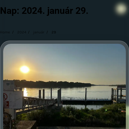
Nap:
2024. január 29.
Home
2024
január
29