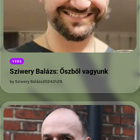
VERS
Sziwery Balázs: Őszből vagyunk
by Sziwery Balázs
2024.01.29.