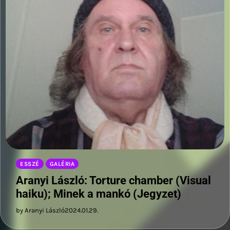
ESSZÉ
GALÉRIA
Aranyi László: Torture chamber (Visual
haiku); Minek a mankó (Jegyzet)
by Aranyi László
2024.01.29.