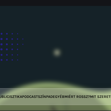
UBLICISZTIKA
PODCAST
SZÍNPAD
EGYÉB
MIÉRT ROSSZ?
MIT SZERE