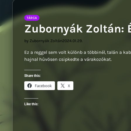
Sziwery 
TÁRCA
Zubornyák Zoltán: 
by Zubornyák Zoltán
2024.01.29.
Ez a reggel sem volt különb a többinél, talán a k
hajnal hűvösen csipkedte a várakozókat.
Share this:
Facebook
X
Like this: