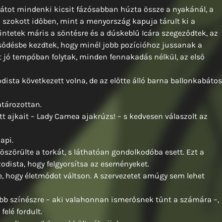
abátot mindenki kicsit fázósabban húzta össze a nyakánál, a
 szokott időben, mint a menyország kapuja tárult ki a
kintetek máris a söntésre és a dúskeblű Icára szegeződtek, az
sődésbe kezdtek, hogy minél jobb pozícióhoz jussanak a
t jó tempóban folytak, minden fennakadás nélkül, az első
ista következett volna, de az előtte álló barna ballonkabátos
atározottan.
t ajkait – Lady Camea ajakrúzs! – s kedvesen válaszolt az
api.
zörülte a torkát, s láthatóan gondolkodóba esett. Ezt a
zodista, hogy felgyorsítsa az eseményeket.
eje, hogy életmódot váltson. A szervezetet amúgy sem lehet
sabb színészre – aki valahonnan ismerősnek tűnt a számára –,
elé fordult.