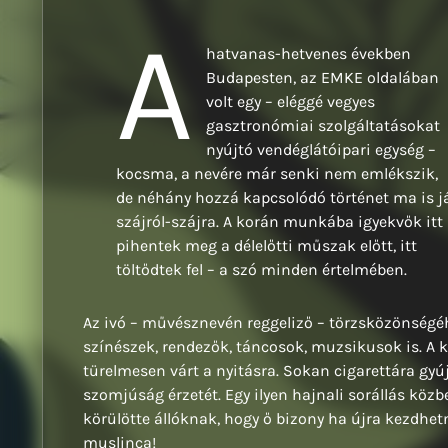
A
hatvanas-hetvenes években
Budapesten, az EMKE oldalában
volt egy – eléggé vegyes
gasztronómiai szolgáltatásokat
nyújtó vendéglátóipari egység –
kocsma, a nevére már senki nem emlékszik,
de néhány hozzá kapcsolódó történet ma is j
szájról-szájra. A korán munkába igyekvők itt
pihentek meg a délelőtti műszak előtt, itt
töltődtek fel – a szó minden értelmében.
Az ivó – művésznevén reggeliző – törzsközönségé
színészek, rendezők, táncosok, muzsikusok is. A k
türelmesen várt a nyitásra. Sokan cigarettára gyúj
szomjúság érzetét. Egy ilyen hajnali sorállás közb
körülötte állóknak, hogy ő bizony ha újra kezdhetn
muslinca!