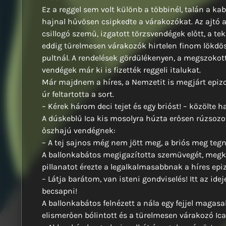
Ez a reggel sem volt különb a többinél, talán a k
hajnal hűvösen csipkedte a várakozókat. Az ajtó a
csillogó szemű, izgatott törzsvendégek előtt, a te
eddig türelmesen várakozók hirtelen finom lökdö
pultnál. A rendelések gördülékenyen, a megszokot
vendégek már ki is fizették reggeli italukat.
Már majdnem a híres, a Nemzetit is megjárt epizod
úr feltartotta a sort.
– Kérek három deci tejet és egy brióst! – közölte h
A dúskeblű Ica kis mosolyra húzta erősen rúzsozot
őszhajú vendégnek:
– A tej sajnos még nem jött meg, a briós meg tegn
A ballonkabátos megigazította szemüvegét, megkös
pillanatot érezte a legalkalmasabbnak a híres epi
– Látja barátom, van isteni gondviselés! Itt az id
becsapni!
A ballonkabátos felnézett a nála egy fejjel maga
elismerően bólintott és a türelmesen várakozó Ica f