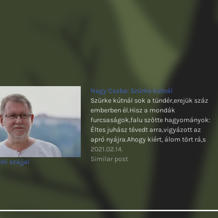
Nagy Csaba: Szürke kútnál
Szürke kútnál sok a tündér,erejük száz
emberben él.Hisz a mondák
furcsaságok,falu szőtte hagyományok:
Éltes juhász tévedt arra,vigyázott az
apró nyájra.Ahogy kiért, álom tört rá,s
lett a való - vad álommá. Mikor szeme
2021.02.14.
nehézzé lett,a sok kis lény oda
Similar post
eli szájjal
termett.Hogy segítsék az
öreget,közelében egy tó fénylett. Fehér
nyáját megitatták,zöldellő réttel
kínálták.Titkaikat…