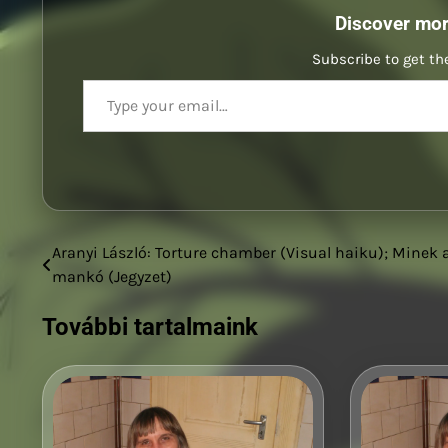
Discover mo
Subscribe to get the
Type your email…
Aranyi László: Torture chamber (Visual haiku); Minek 
Bejegyzés
mankó (Jegyzet)
navigáció
További tartalmaink