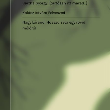
Bartha György: [tartósan itt marad…]
Kalász István: Felveszed
Nagy Lóránd: Hosszú séta egy rövid
mólóról