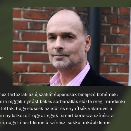
ár
hez tartoztak az éjszakát éppencsak befejező bohémek:
ora reggeli nyitást békés sorbanállás előzte meg, mindenki
tottak, hogy elüssék az időt és enyhítsék valamivel a
en nyilatkozott úgy az egyik ismert borissza színész a
é, nagy lófaszt lenne ő színész, sokkal inkább lenne