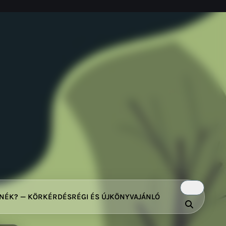
TNÉK? — KÖRKÉRDÉS
RÉGI ÉS ÚJ
KÖNYVAJÁNLÓ