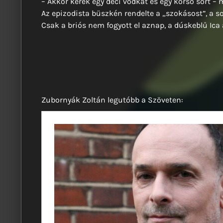
– Akkor kérek egy deci vodkát és egy korsó sört 
Az epizodista büszkén rendelte a „szokásost”, a so
Csak a briós nem fogyott el aznap, a dúskeblű Ic
Zubornyák Zoltán legutóbb a Szöveten: