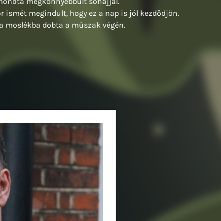
– mondta megkönnyebbült sóhajjal.
r ismét megindult, hogy ez a nap is jól kezdődjön.
a a moslékba dobta a műszak végén.