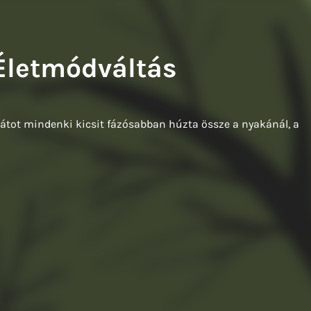
Balázs: A francia fogoly
Tompa Andrea: Kiváló testek
Életmódváltás
abátot mindenki kicsit fázósabban húzta össze a nyakánál, a