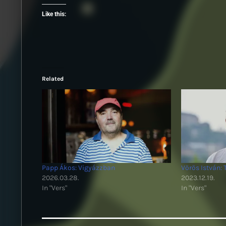
Like this:
Related
Papp Ákos: Vigyázzban
Vörös István: T
2026.03.28.
2023.12.19.
In "Vers"
In "Vers"