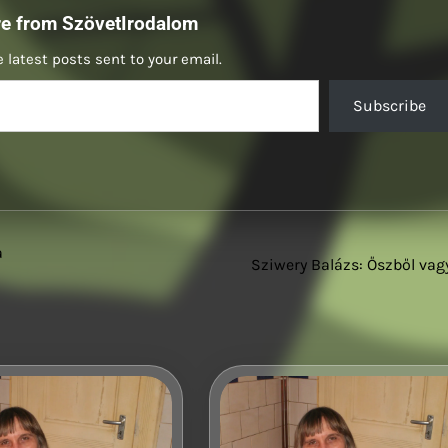
re from SzövetIrodalom
 latest posts sent to your email.
Subscribe
a
Sziwery Balázs: Őszből va