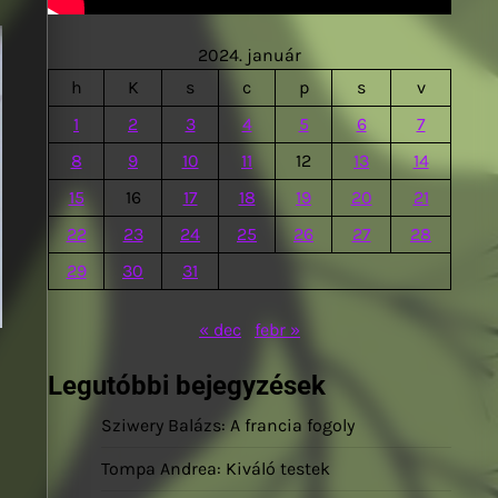
2024. január
h
K
s
c
p
s
v
1
2
3
4
5
6
7
8
9
10
11
12
13
14
15
16
17
18
19
20
21
22
23
24
25
26
27
28
29
30
31
« dec
febr »
Legutóbbi bejegyzések
Sziwery Balázs: A francia fogoly
Tompa Andrea: Kiváló testek