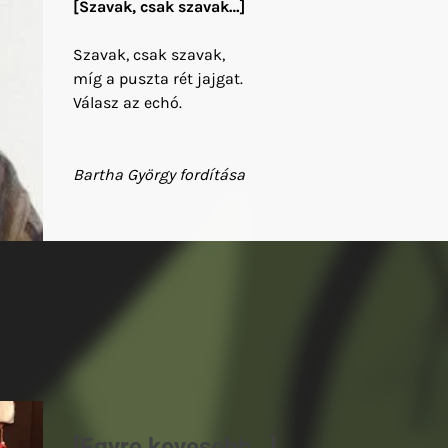
[Szavak, csak szavak…]
Szavak, csak szavak,
míg a puszta rét jajgat.
Válasz az echó.
Bartha György fordítása
[Egyre kevesebb…]