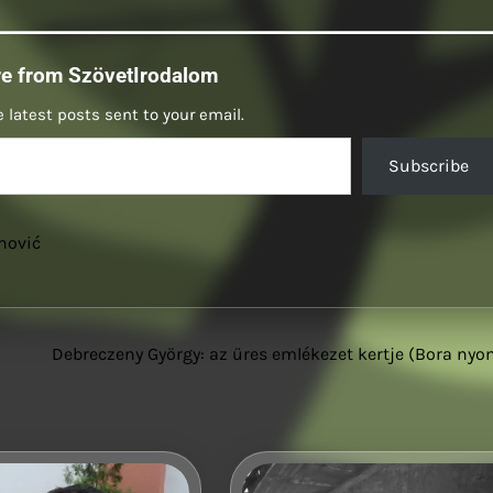
re from SzövetIrodalom
 latest posts sent to your email.
Subscribe
nović
Debreczeny György: az üres emlékezet kertje (Bora ny