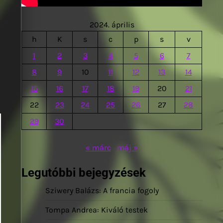
2024. április
h
K
s
c
p
s
v
1
2
3
4
5
6
7
8
9
10
11
12
13
14
15
16
17
18
19
20
21
22
23
24
25
26
27
28
29
30
« márc
máj »
Legutóbbi bejegyzések
Sziwery Balázs: A francia fogoly
Tompa Andrea: Kiváló testek