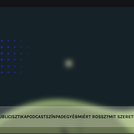
UBLICISZTIKA
PODCAST
SZÍNPAD
EGYÉB
MIÉRT ROSSZ?
MIT SZERE