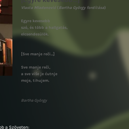
Vlasta
Mladenović
(
Bartha György fordítása
)
Egyre kevesebb
szó, és több a hallgatás,
elcsendesülök.
[Sve manje reči…]
Sve manje reči,
a sve više je ćutnje
moje, tihujem.
Bartha György
bb a Szöveten: