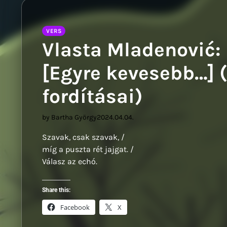
Sz
VERS
Vlasta Mladenović:
[Egyre kevesebb…] 
fordításai)
by Bartha György
2024.04.04.
Szavak, csak szavak, /
míg a puszta rét jajgat. /
Válasz az echó.
Share this:
Facebook
X