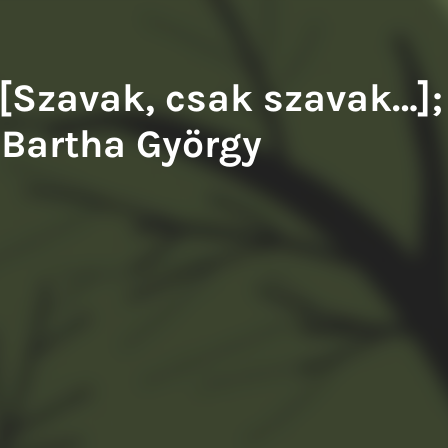
iwery Balázs: A francia fogoly
Tompa Andrea: Kiváló testek
 [Szavak, csak szavak…];
(Bartha György