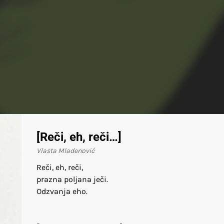
[Reči, eh, reči…]
Vlasta Mladenović
Reči, eh, reči,
prazna poljana ječi.
Odzvanja eho.