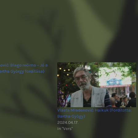
ović: Blago rečima – Jó a
rtha György fordítása)
Vlasta Mladenović: Haikuk (Fordította:
Bartha Gyögy)
2024.04.17.
In "Vers"