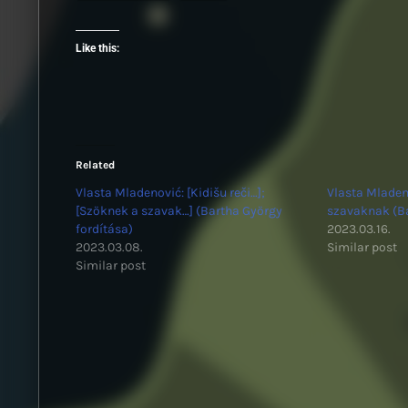
Like this:
Related
Vlasta Mladenović: [Kidišu reči…];
Vlasta Mladen
[Szöknek a szavak…] (Bartha György
szavaknak (Ba
fordítása)
2023.03.16.
2023.03.08.
Similar post
Similar post