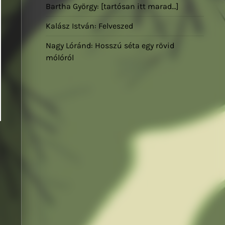
Bartha György: [tartósan itt marad…]
Kalász István: Felveszed
Nagy Lóránd: Hosszú séta egy rövid
mólóról