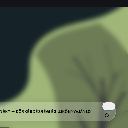
TNÉK? — KÖRKÉRDÉS
RÉGI ÉS ÚJ
KÖNYVAJÁNLÓ