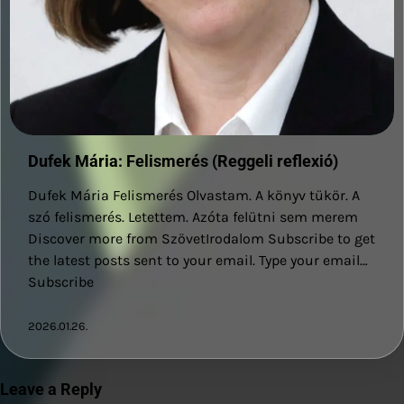
Dufek Mária: Felismerés (Reggeli reflexió)
Dufek Mária Felismerés Olvastam. A könyv tükör. A
szó felismerés. Letettem. Azóta felütni sem merem
Discover more from SzövetIrodalom Subscribe to get
the latest posts sent to your email. Type your email…
Subscribe
2026.01.26.
Leave a Reply