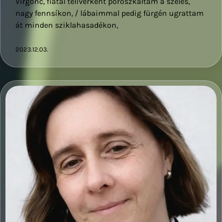
Virgonc, fiatal telivérként poroszkáltam a széles,
nagy fennsíkon, / lábaimmal pedig fürgén ugrattam
át minden sziklahasadékon,
2023.12.03.