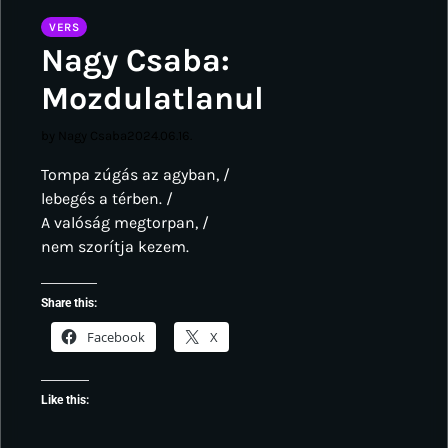
VERS
Nagy Csaba:
Mozdulatlanul
by Nagy Csaba
2024.06.16.
Tompa zúgás az agyban, /
lebegés a térben. /
A valóság megtorpan, /
nem szorítja kezem.
Share this:
Facebook
X
Like this: