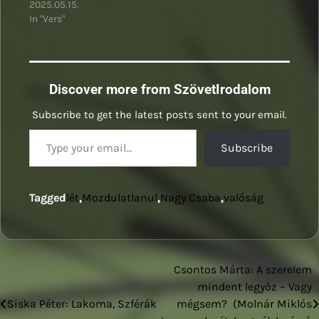
2025.05.15.
In "Vers"
Discover more from SzövetIrodalom
Subscribe to get the latest posts sent to your email.
Type your email…
Subscribe
Tagged
lét
,
Mozdulatlanul
,
Nagy Csaba
,
valóság
Csontos Márta: A szerelem
Bejegyzés
mindent legyőz – Vagy
navigáció
Siska Péter: Lakoma, Szférák
mégsem? (Molnár Miklós