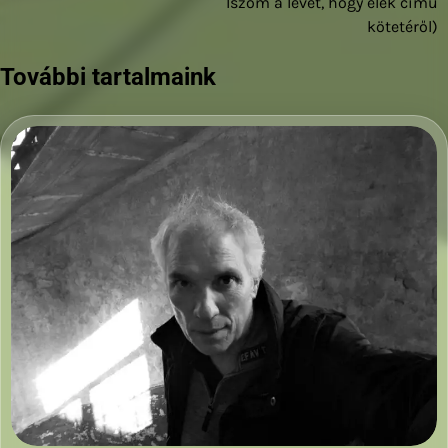
Iszom a levét, hogy élek című
kötetéről)
További tartalmaink