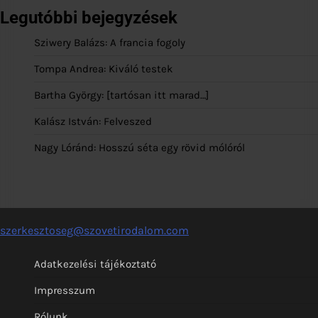
Legutóbbi bejegyzések
Sziwery Balázs: A francia fogoly
Tompa Andrea: Kiváló testek
Bartha György: [tartósan itt marad…]
Kalász István: Felveszed
Nagy Lóránd: Hosszú séta egy rövid mólóról
szerkesztoseg@szovetirodalom.com
Adatkezelési tájékoztató
Impresszum
Rólunk