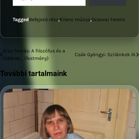
Tagged
Befejező rész
,
Kilenc múzsa
,
Ocsovai Ferenc
Kiss Tamás: A filozófus és a
Bejegyzés
Csák Gyöngyi: Szilánkok III.
többiek… (festmény)
navigáció
További tartalmaink