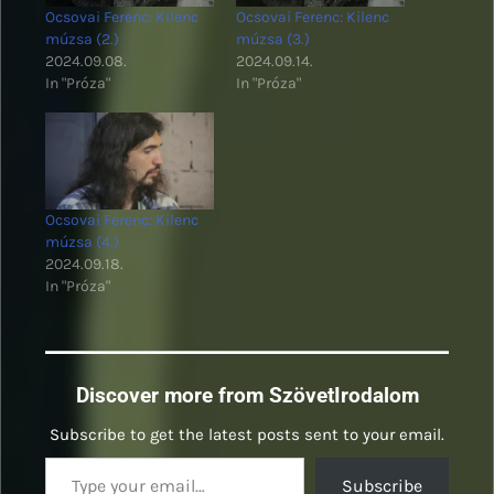
Ocsovai Ferenc: Kilenc
Ocsovai Ferenc: Kilenc
múzsa (2.)
múzsa (3.)
2024.09.08.
2024.09.14.
In "Próza"
In "Próza"
Ocsovai Ferenc: Kilenc
múzsa (4.)
2024.09.18.
In "Próza"
Discover more from SzövetIrodalom
Subscribe to get the latest posts sent to your email.
Type your email…
Subscribe