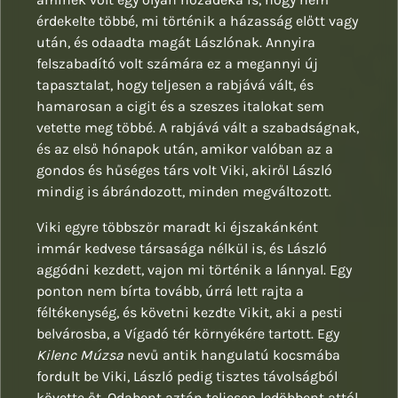
érdekelte többé, mi történik a házasság előtt vagy
után, és odaadta magát Lászlónak. Annyira
felszabadító volt számára ez a megannyi új
tapasztalat, hogy teljesen a rabjává vált, és
hamarosan a cigit és a szeszes italokat sem
vetette meg többé. A rabjává vált a szabadságnak,
és az első hónapok után, amikor valóban az a
gondos és hűséges társ volt Viki, akiről László
mindig is ábrándozott, minden megváltozott.
Viki egyre többször maradt ki éjszakánként
immár kedvese társasága nélkül is, és László
aggódni kezdett, vajon mi történik a lánnyal. Egy
ponton nem bírta tovább, úrrá lett rajta a
féltékenység, és követni kezdte Vikit, aki a pesti
belvárosba, a Vígadó tér környékére tartott. Egy
Kilenc Múzsa
nevű antik hangulatú kocsmába
fordult be Viki, László pedig tisztes távolságból
követte őt. Odabent aztán teljesen ledöbbent attól,