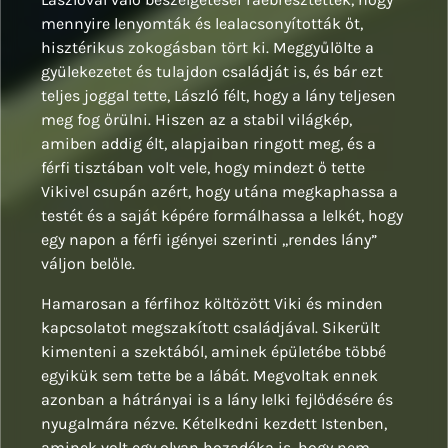
mennyire lenyomták és lealacsonyították őt,
hisztérikus zokogásban tört ki. Meggyűlölte a
gyülekezetet és tulajdon családját is, és bár ezt
teljes joggal tette, László félt, hogy a lány teljesen
meg fog őrülni. Hiszen az a stabil világkép,
amiben addig élt, alapjaiban ringott meg, és a
férfi tisztában volt vele, hogy mindezt ő tette
Vikivel csupán azért, hogy utána megkaphassa a
testét és a saját képére formálhassa a lelkét, hogy
egy napon a férfi igényei szerinti ,,rendes lány”
váljon belőle.
Hamarosan a férfihoz költözött Viki és minden
kapcsolatot megszakított családjával. Sikerült
kimenteni a szektából, aminek épületébe többé
egyikük sem tette be a lábát. Megvoltak ennek
azonban a hátrányai is a lány lelki fejlődésére és
nyugalmára nézve. Kételkedni kezdett Istenben,
aminek volt egy olyan hozadéka is, hogy nem