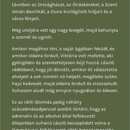
távolban az Országházat, az Óriáskereket, a Szent
István Bazilikát, a Duna kivilágított hídjait és a
város fényeit.
Még utoljára vett egy nagy levegőt, majd behunyta
a szemét és ugrott.
Amikor magához tért, a saját ágyában feküdt, és
amikor oldalra fordult, Viktória volt mellette, aki
gyöngéden és szeretetteljesen bújt hozzá. László
rádöbbent, hogy jól döntött, amikor őt választotta
ahelyett a sok romlott nő helyett; megölelte szőke
hajú kedvesét, majd oldalra fordult és visszaaludt.
Sohasem aludt még ennyire nyugodtan és édesen.
Ez az idilli látomás pedig néhány
századmásodperccel azelőtt történt, hogy az
adrenalin és az alkohol által felfokozott
állapotban zuhanó László becsapódott volna a
lágymányosi felhőkarcoló előtti betontalapzatba.