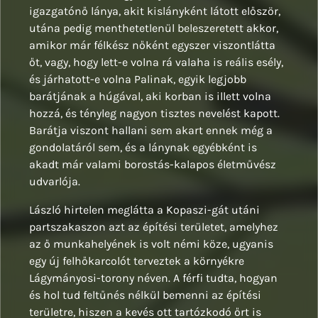
igazgatónő lánya, akit kislányként látott először,
utána pedig menthetetlenül beleszeretett akkor,
amikor már félkész nőként egyszer viszontlátta
őt, vagy, hogy lett-e volna rá valaha is reális esély,
és járhatott-e volna Palinak, egyik legjobb
barátjának a húgával, aki korban is illett volna
hozzá, és tényleg nagyon tisztes nevelést kapott.
Barátja viszont hallani sem akart ennek még a
gondolatáról sem, és a lánynak egyébként is
akadt már valami borostás-kalapos életművész
udvarlója.
László hirtelen meglátta a Kopaszi-gát utáni
partszakaszon azt az építési területet, amelyhez
az ő munkahelyének is volt némi köze, ugyanis
egy új felhőkarcolót terveztek a környékre
Lágymányosi-torony néven. A férfi tudta, hogyan
és hol tud feltűnés nélkül bemenni az építési
területre, hiszen a kevés ott tartózkodó őrt is