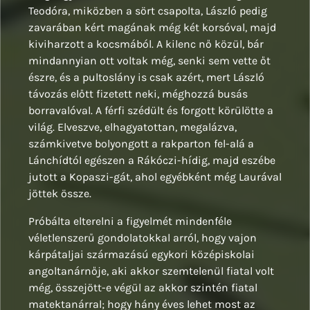
Teodóra, miközben a sört csapolta, László pedig
zavarában kért magának még két korsóval, majd
kiviharzott a kocsmából. A kilenc nő közül, bár
mindannyian ott voltak még, senki sem vette őt
észre, és a pultoslány is csak azért, mert László
távozás előtt fizetett neki, méghozzá busás
borravalóval. A férfi szédült és forgott körülötte a
világ. Elveszve, elhagyatottan, megalázva,
számkivetve bolyongott a rakparton fel-alá a
Lánchídtól egészen a Rákóczi-hídig, majd eszébe
jutott a Kopaszi-gát, ahol egyébként még Laurával
jöttek össze.
Próbálta elterelni a figyelmét mindenféle
véletlenszerű gondolatokkal arról, hogy vajon
kárpátaljai származású egykori középiskolai
angoltanárnője, aki akkor szemtelenül fiatal volt
még, összejött-e végül az akkor szintén fiatal
matektanárral; hogy hány éves lehet most az