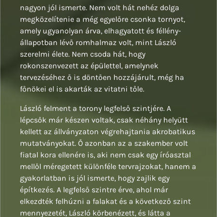
nagyon jól ismerte. Nem volt hát nehéz dolga
megközelítenie a még egyelőre csonka tornyot,
amely ugyanolyan árva, elhagyatott és féllény-
állapotban lévő romhalmaz volt, mint László
szerelmi élete. Nem csoda hát, hogy
rokonszenvezett az épülettel, amelynek
tervezéséhez ő is döntően hozzájárult, még ha
főnökei el is akarták az vitatni tőle.
László felment a torony legfelső szintjére. A
lépcsők már készen voltak, csak néhány helyütt
kellett az állványzaton végrehajtania akrobatikus
mutatványokat. Ő azonban az a szakember volt
fiatal kora ellenére is, aki nem csak egy íróasztal
mellől méregetett különféle tervrajzokat, hanem a
gyakorlatban is jól ismerte, hogy zajlik egy
építkezés. A legfelső szintre érve, ahol már
elkezdték felhúzni a falakat és a következő szint
mennyezetét, László körbenézett, és látta a