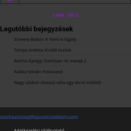
« aug
okt »
Legutóbbi bejegyzések
Sziwery Balázs: A francia fogoly
Tompa Andrea: Kiváló testek
Bartha György: [tartósan itt marad…]
Kalász István: Felveszed
Nagy Lóránd: Hosszú séta egy rövid mólóról
szerkesztoseg@szovetirodalom.com
Adatkezelési tájékoztató