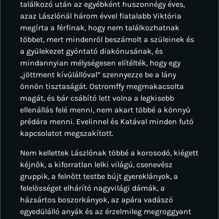
találkozó után az egyébként huszonnégy éves,
azaz Lászlónál három évvel fiatalabb Viktória
megírta a férfinak, hogy nem találkozhatnak
többet, mert mindenről beszámolt a szüleinek és
a gyülekezet gyóntató diakónusának, és
mindannyian mélységesen elítélték, hogy egy
,,jöttment kívülállóval” szennyezze be a lány
önnön tisztaságát. Ostromffy megmakacsolta
magát, és bár csábító lett volna a legkisebb
ellenállás felé menni, nem akart többé a könnyű
prédára menni. Evelinnel és Katával minden futó
kapcsolatot megszakított.
Nem kellettek Lászlónak többé a korosodó, kiégett
kéjnők, a kiforratlan lelki világú, csenevész
gruppik, a felnőtt testbe bújt gyereklányok, a
felelősséget elhárító nagyvilági dámák, a
házsártos boszorkányok, az apára vadászó
egyedülálló anyák és az érzelmileg megroggyant