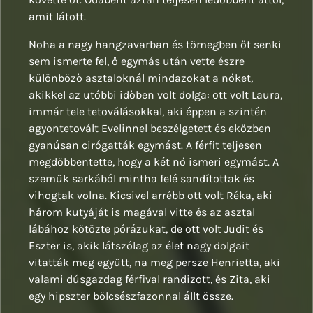
amit látott.
Noha a nagy hangzavarban és tömegben őt senki
sem ismerte fel, ő egymás után vette észre
különböző asztaloknál mindazokat a nőket,
akikkel az utóbbi időben volt dolga: ott volt Laura,
immár tele tetoválásokkal, aki éppen a szintén
agyontetovált Evelinnel beszélgetett és eközben
gyanúsan cirógatták egymást. A férfit teljesen
megdöbbentette, hogy a két nő ismeri egymást. A
szemük sarkából mintha felé sandítottak és
vihogtak volna. Kicsivel arrébb ott volt Réka, aki
három kutyáját is magával vitte és az asztal
lábához kötözte pórázukat, de ott volt Judit és
Eszter is, akik látszólag az élet nagy dolgait
vitatták meg együtt, na meg persze Henrietta, aki
valami dúsgazdag férfival randizott, és Zita, aki
egy hipszter bölcsészfazonnal állt össze.