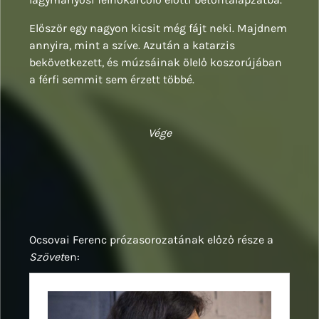
Először egy nagyon kicsit még fájt neki. Majdnem
annyira, mint a szíve. Azután a katarzis
bekövetkezett, és múzsáinak ölelő koszorújában
a férfi semmit sem érzett többé.
Vége
Ocsovai Ferenc prózasorozatának előző része a
Szövet
en: