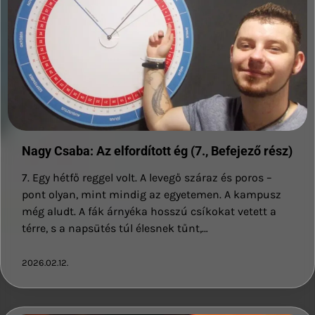
Nagy Csaba: Az elfordított ég (7., Befejező rész)
7. Egy hétfő reggel volt. A levegő száraz és poros –
pont olyan, mint mindig az egyetemen. A kampusz
még aludt. A fák árnyéka hosszú csíkokat vetett a
térre, s a napsütés túl élesnek tűnt,…
2026.02.12.