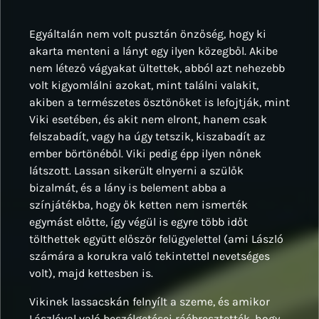
Egyáltalán nem volt pusztán önzőség, hogy ki
akarta menteni a lányt egy ilyen közegből. Akibe
nem létező vágyakat ültettek, abból azt nehezebb
volt kigyomlálni azokat, mint találni valakit,
akiben a természetes ösztönöket is lefojtják, mint
Viki esetében, és akit nem elront, hanem csak
felszabadít, vagy ha úgy tetszik, kiszabadít az
ember börtönéből. Viki pedig épp ilyen nőnek
látszott. Lassan sikerült elnyerni a szülők
bizalmát, és a lány is belement abba a
színjátékba, hogy ők ketten nem ismerték
egymást előtte, így végül is egyre több időt
tölthettek együtt először felügyelettel (ami László
számára a korukra való tekintettel nevetséges
volt), majd kettesben is.
Vikinek lassacskán felnyílt a szeme, és amikor
Lászlóval való beszélgetései ráébresztették, hogy