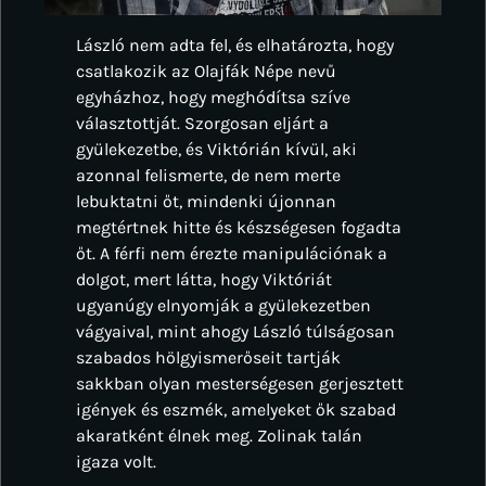
László nem adta fel, és elhatározta, hogy
csatlakozik az Olajfák Népe nevű
egyházhoz, hogy meghódítsa szíve
választottját. Szorgosan eljárt a
gyülekezetbe, és Viktórián kívül, aki
azonnal felismerte, de nem merte
lebuktatni őt, mindenki újonnan
megtértnek hitte és készségesen fogadta
őt. A férfi nem érezte manipulációnak a
dolgot, mert látta, hogy Viktóriát
ugyanúgy elnyomják a gyülekezetben
vágyaival, mint ahogy László túlságosan
szabados hölgyismerőseit tartják
sakkban olyan mesterségesen gerjesztett
igények és eszmék, amelyeket ők szabad
akaratként élnek meg. Zolinak talán
igaza volt.