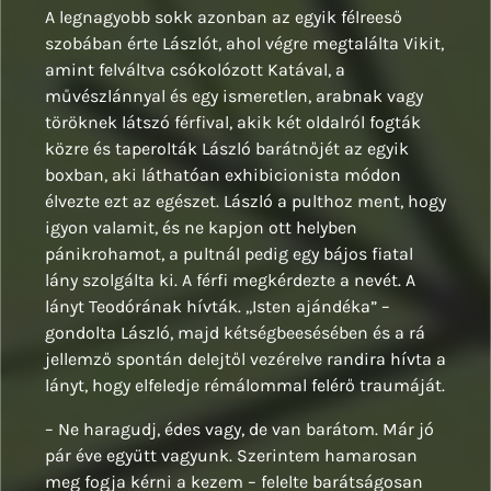
A legnagyobb sokk azonban az egyik félreeső
szobában érte Lászlót, ahol végre megtalálta Vikit,
amint felváltva csókolózott Katával, a
művészlánnyal és egy ismeretlen, arabnak vagy
töröknek látszó férfival, akik két oldalról fogták
közre és taperolták László barátnőjét az egyik
boxban, aki láthatóan exhibicionista módon
élvezte ezt az egészet. László a pulthoz ment, hogy
igyon valamit, és ne kapjon ott helyben
pánikrohamot, a pultnál pedig egy bájos fiatal
lány szolgálta ki. A férfi megkérdezte a nevét. A
lányt Teodórának hívták. ,,Isten ajándéka” –
gondolta László, majd kétségbeesésében és a rá
jellemző spontán delejtől vezérelve randira hívta a
lányt, hogy elfeledje rémálommal felérő traumáját.
– Ne haragudj, édes vagy, de van barátom. Már jó
pár éve együtt vagyunk. Szerintem hamarosan
meg fogja kérni a kezem – felelte barátságosan