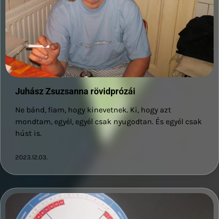
Juhász Zsuzsanna rövidprózái
Ne bánd, fiam, hogy kinevetnek. Ki, hogy azt
mondtam, egyél, egyél csak nyugodtan. És egyél csak
húst is.
2023.12.03.