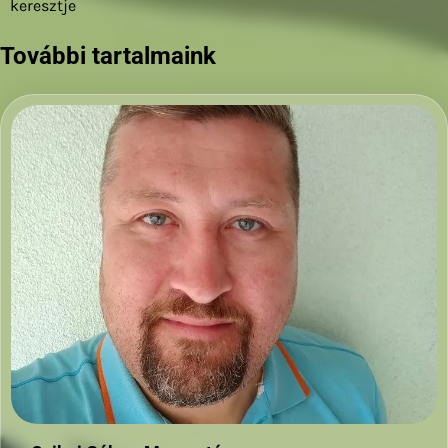
keresztje
navigáció
További tartalmaink