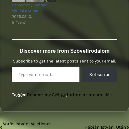
Debreczeny György:
elindul a vonat
2025.05.10.
In "Vers"
Discover more from SzövetIrodalom
Subscribe to get the latest posts sent to your email.
Type your email…
Subscribe
Tagged
Debreczeny György
,
tartom az arcom előtt
Vörös István: Véletlenek
Bejegyzés
Fábián István: Után