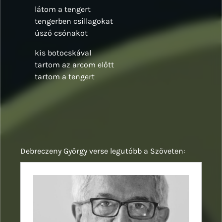
látom a tengert
tengerben csillagokat
úszó csónakot
kis botocskával
tartom az arcom előtt
tartom a tengert
Debreczeny György verse legutóbb a Szöveten: