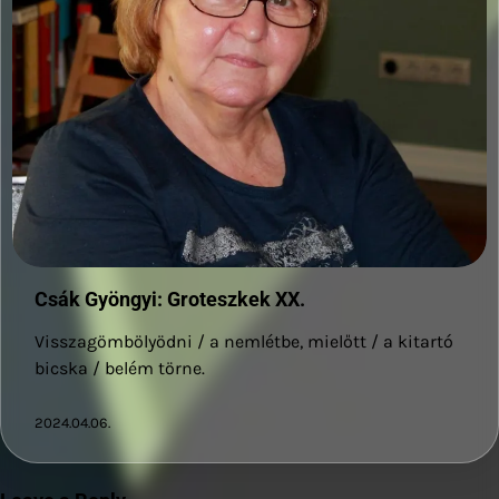
Csák Gyöngyi: Groteszkek XX.
Visszagömbölyödni / a nemlétbe, mielőtt / a kitartó
bicska / belém törne.
2024.04.06.