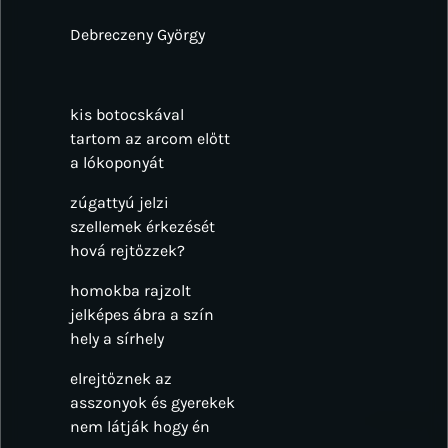
Debreczeny György
kis botocskával
tartom az arcom előtt
a lókoponyát
zúgattyú jelzi
szellemek érkezését
hová rejtőzzek?
homokba rajzolt
jelképes ábra a szín
hely a sírhely
elrejtőznek az
asszonyok és gyerekek
nem látják hogy én