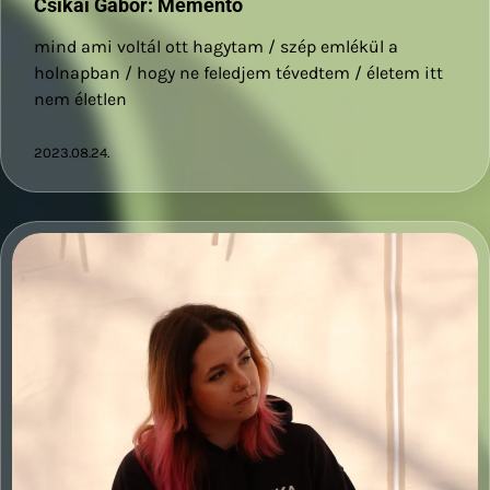
Csikai Gábor: Mementó
mind ami voltál ott hagytam / szép emlékül a
holnapban / hogy ne feledjem tévedtem / életem itt
nem életlen
2023.08.24.