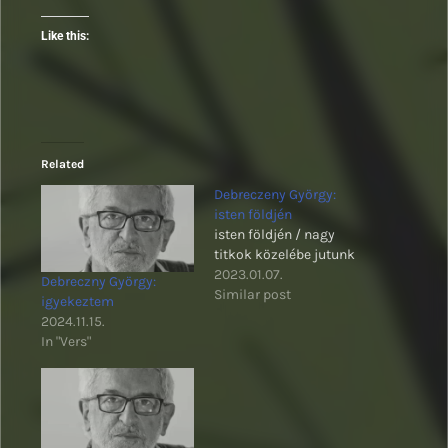
Like this:
Related
Debreczeny György:
isten földjén
isten földjén / nagy
titkok közelébe jutunk
2023.01.07.
Debreczny György:
Similar post
igyekeztem
2024.11.15.
In "Vers"