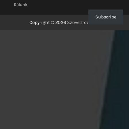
Rólunk
Subscribe
Copyright © 2026
SzövetIrodalom