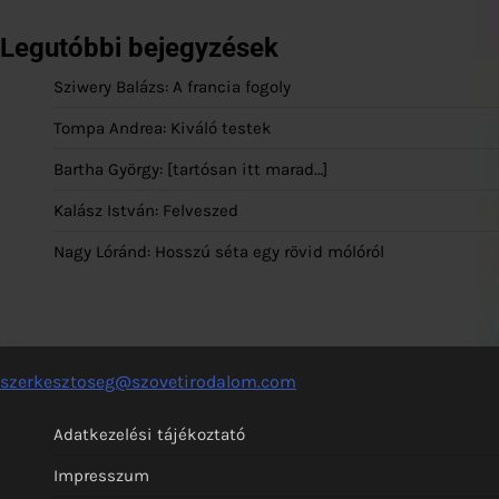
Legutóbbi bejegyzések
Sziwery Balázs: A francia fogoly
Tompa Andrea: Kiváló testek
Bartha György: [tartósan itt marad…]
Kalász István: Felveszed
Nagy Lóránd: Hosszú séta egy rövid mólóról
szerkesztoseg@szovetirodalom.com
Adatkezelési tájékoztató
Impresszum