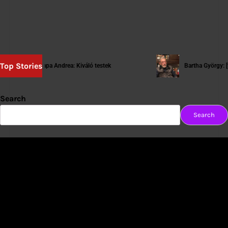
Top Stories
Tompa Andrea: Kiváló testek
Bartha György: [tartós
Search
Search