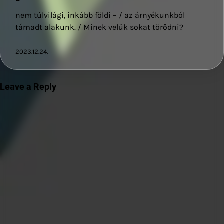
nem túlvilági, inkább földi – / az árnyékunkból
támadt alakunk. / Minek velük sokat törődni?
2023.12.24.
Leave a Reply