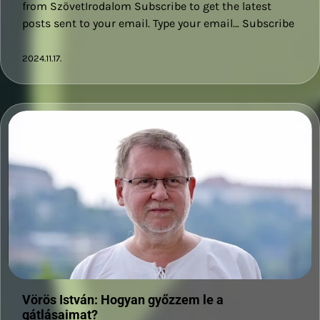
from SzövetIrodalom Subscribe to get the latest
posts sent to your email. Type your email… Subscribe
2024.11.17.
Vörös István: Hogyan győzzem le a
gátlásaimat?