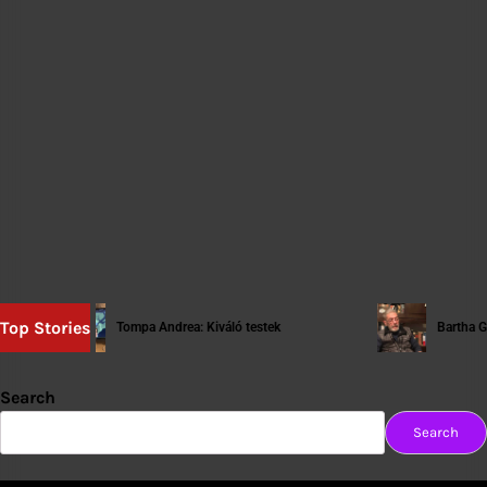
Top Stories
Tompa Andrea: Kiváló testek
Bartha György: [ta
Search
Search