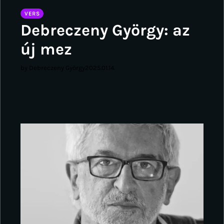
VERS
Debreczeny György: az
új mez
by Debreczeny György
2025.01.14.