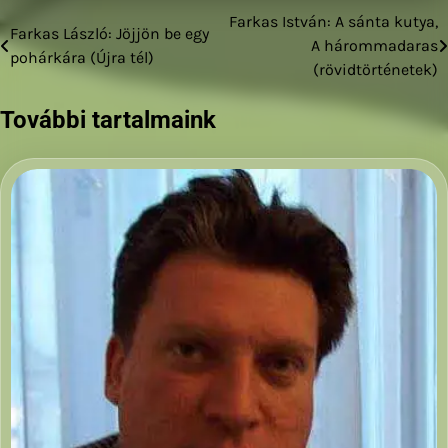
Farkas István: A sánta kutya,
Bejegyzés
Farkas László: Jöjjön be egy
A hárommadaras
pohárkára (Újra tél)
navigáció
(rövidtörténetek)
További tartalmaink