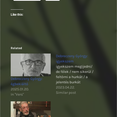
Like this:
Related
Debreczeny György:
igyekszem
igyekszem megijedni/
de félek / nem sikerül /
feltörni a hurkát / a
Debreczeny György:
jelentés burkát
égbekiáltó
2023.04.22.
2025.01.20.
Similar post
In "Vers"