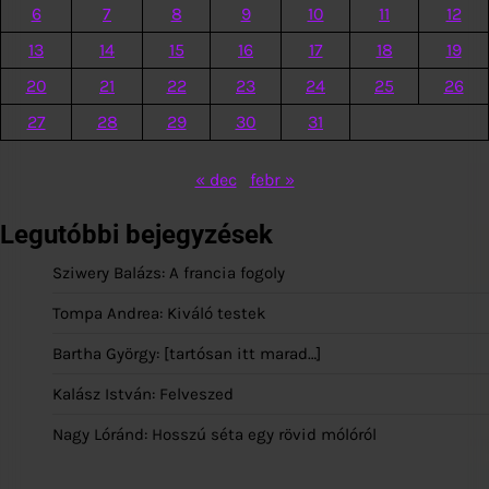
6
7
8
9
10
11
12
13
14
15
16
17
18
19
20
21
22
23
24
25
26
27
28
29
30
31
« dec
febr »
Legutóbbi bejegyzések
Sziwery Balázs: A francia fogoly
Tompa Andrea: Kiváló testek
Bartha György: [tartósan itt marad…]
Kalász István: Felveszed
Nagy Lóránd: Hosszú séta egy rövid mólóról