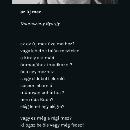
az új mez
Debreczeny György
ez az új mez üzelmeihez?
vagy lehetne talán meztelen
a király aki mád
önmagához imádkozni?
óda egy mezhez
s egy eldobott elomló
sosem lebomló
műanyag pohárhoz?
nem óda Buda?
elég lehet egy elégia?
vagy ez még a régi mez?
kilógsz belőle vagy még fedez?