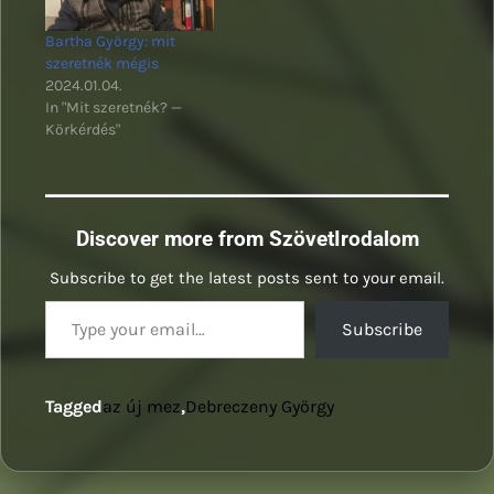
Bartha György: mit
szeretnék mégis
2024.01.04.
In "Mit szeretnék? —
Körkérdés"
Discover more from SzövetIrodalom
Subscribe to get the latest posts sent to your email.
Type your email…
Subscribe
Tagged
az új mez
,
Debreczeny György